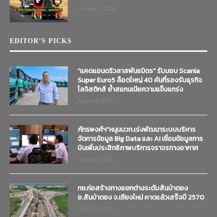
October 7, 2019
EDITOR’S PICKS
“แคดแอนดริวลาสพันธมิตร” รับมอบ Scania
Super Euro5 ล็อตใหญ่ 40 คันที่รองรับธุรกิจ
โลจิสติกส์ ย้ำสแกนเนียความแข็งแกร่ง
August 4, 2026
ภัทรพงศ์ฯ”หนุนบวท.เร่งพัฒนาระบบบริหาร
จัดการข้อมูล Big Data และ AI เชื่อมข้อมูลการ
บินเพิ่มประสิทธิภาพบริการจราจรทางอากาศ
August 3, 2026
ทช.ก่อสร้างทางแยกต่างระดับสันป่าตอง
อ.สันป่าตอง จ.เชียงใหม่ คาดแล้วเสร็จปี 2570
August 3, 2026