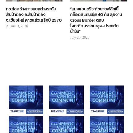
ทช.ก่อสร้างทางแยกต่างระดับ
“แมคแอนดริวฯ”ขยายฟลีท!บิ๊
สันป่าตอง อ.สันป่าตอง
กล็อตสแกนเนีย 40 คัน ลุยงาน
จ.เชียงใหม่ คาดแล้วเสร็จปี 2570
Cross Border ตอบ
โจทย์“สมรรถนะสูง-ประหยัด
August 3, 2026
น้ำมัน”
July 25, 2026