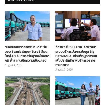
“แคดแอนดริวลาสพันธมิตร” รับ
ภัทรพงศ์ฯ”หนุนบวท.เร่งพัฒนา
มอบ Scania Super Euro5 ล็อต
ระบบบริหารจัดการข้อมูล Big
ใหญ่ 40 คันที่รองรับธุรกิจโลจิสติ
Data และ AI เชื่อมข้อมูลการบิน
กส์ ย้ำสแกนเนียความแข็งแกร่ง
เพิ่มประสิทธิภาพบริการจราจร
ทางอากาศ
August 4, 2026
August 3, 2026