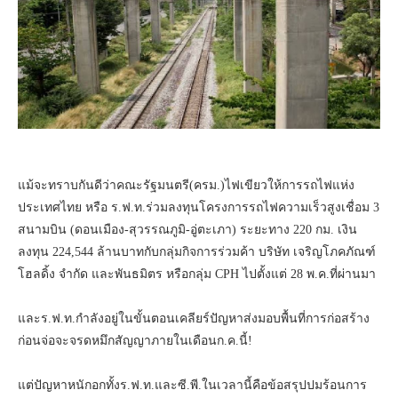
แม้จะทราบกันดีว่าคณะรัฐมนตรี(ครม.)ไฟเขียวให้การรถไฟแห่ง
ประเทศไทย หรือ ร.ฟ.ท.ร่วมลงทุนโครงการรถไฟความเร็วสูงเชื่อม 3
สนามบิน (ดอนเมือง-สุวรรณภูมิ-อู่ตะเภา) ระยะทาง 220 กม. เงิน
ลงทุน 224,544 ล้านบาทกับกลุ่มกิจการร่วมค้า บริษัท เจริญโภคภัณฑ์
โฮลดิ้ง จำกัด และพันธมิตร หรือกลุ่ม CPH ไปตั้งแต่ 28 พ.ค.ที่ผ่านมา
และร.ฟ.ท.กำลังอยู่ในขั้นตอนเคลียร์ปัญหาส่งมอบพื้นที่การก่อสร้าง
ก่อนจ่อจะจรดหมึกสัญญาภายในเดือนก.ค.นี้!
แต่ปัญหาหนักอกทั้งร.ฟ.ท.และซี.พี.ในเวลานี้คือข้อสรุปปมร้อนการ