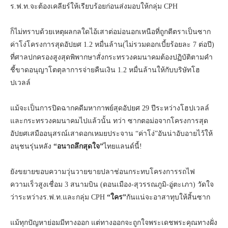
ร.ฟ.ท.จะต้องเคลียร์ให้เรียบร้อยก่อนส่งมอบให้กลุ่ม CPH
ก็ไม่ทราบด้วยเหตุผลกลใดไอ้เสาต่อม่อนอกเหนือที่ถูกตีตราเป็นซาก
ค่าโง่โครงการสุดอัปยศ 1.2 หมื่นล้าน(ไม่รวมดอกเบี้ยร้อยละ 7 ต่อปี)
ที่ศาลปกครองสูงสุดพิพากษาสั่งกระทรวงคมนาคมต้องปฏิบัติตามคำ
ชี้ขาดอนุญาโตตุลาการจ่ายคืนเงิน 1.2 หมื่นล้านให้กับบริษัทโฮ
ปเวลล์
แม้จะเป็นการปิดฉากคดีมหากาพย์สุดอัปยศ 29 ปีระหว่างโฮปเวลล์
และกระทรวงคมนาคมไปแล้วนั้น ทว่า ซากตอม่อจากโครงการสุด
อัปยศเสมืออนุสรณ์เสาดอกเหมยประจาน “ค่าโง่”อันน่าอับอายไว้ให้
อนุชนรุ่นหลัง
“อนาถลึกสุดใจ”
ไทยแลนด์นี้!
ยังขยายขอบความวุ่นวายขายปลาช่อนกระทบโครงการรถไฟ
ความเร็วสูงเชื่อม 3 สนามบิน (ดอนเมือง-สุวรรณภูมิ-อู่ตะเภา) วัดใจ
ว่าระหว่างร.ฟ.ท.และกลุ่ม CPH
“ใคร”
กันแน่จะอาสาทุบให้สิ้นซาก
แม้ทุกปัญหาย่อมมีทางออก แต่ทางออกจะถูกใจพระเดชพระคุณทางฝั่ง