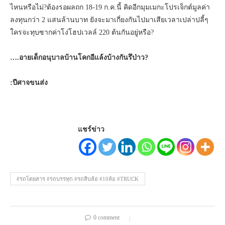
ไหนหรือไม่?ต้องรอผลถก 18-19 ก.ค.นี้ คิดอีกมุมเมกะโปรเจ็กต์มูลค่า
ลงทุนกว่า 2 แสนล้านบาท ยังจะมาเกี่ยงกันไปมาเสียเวลาเปล่าปลี้ๆ
ใครจะทุบซากค่าโง่โฮปเวลล์ 220 ต้นกันอยู่หรือ?
….อายเด็กอนุบาลบ้านโคกอีแล้งบ้างกันรึป่าว?
:
ปีศาจขนส่ง
แชร์ข่าว
#รถโดยสาร #รถบรรทุก #รถสิบล้อ #10ล้อ #TRUCK
0 comment