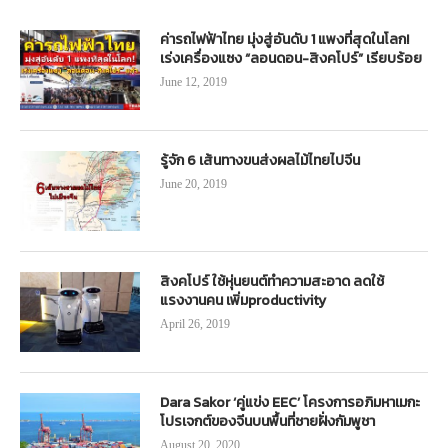
ค่ารถไฟฟ้าไทย มุ่งสู่อันดับ 1 แพงที่สุดในโลก!
เร่งเครื่องแซง “ลอนดอน-สิงคโปร์” เรียบร้อย
June 12, 2019
รู้จัก 6 เส้นทางขนส่งผลไม้ไทยไปจีน
June 20, 2019
สิงคโปร์ ใช้หุ่นยนต์ทำความสะอาด ลดใช้
แรงงานคน เพิ่มproductivity
April 26, 2019
Dara Sakor ‘คู่แข่ง EEC’ โครงการอภิมหาเมกะ
โปรเจกต์ของจีนบนพื้นที่ชายฝั่งกัมพูชา
August 20, 2020