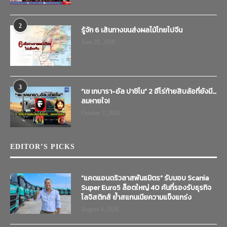
2
รู้จัก 6 เส้นทางขนส่งผลไม้ไทยไปจีน
June 20, 2019
3
“เช เกบารา-อัล ปาชิโน” 2 ฮีโร่ท้ายสิบล้อที่ยังมี…
ลมหายใจ!
October 7, 2019
EDITOR’S PICKS
“แคดแอนดริวลาสพันธมิตร” รับมอบ Scania
Super Euro5 ล็อตใหญ่ 40 คันที่รองรับธุรกิจ
โลจิสติกส์ ย้ำสแกนเนียความแข็งแกร่ง
August 4, 2026