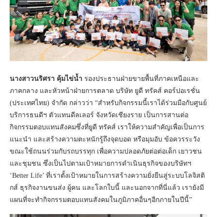
นางสาวนริศรา คุ้มไข่น้ำ
รองประธานฝ่ายขายพื้นที่ภาคเหนือและ
ภาคกลาง และหัวหน้าฝ่ายการตลาด บริษัท ยูดี ทรัคส์ คอร์ปอเรชั่น
(ประเทศไทย) จำกัด กล่าวว่า “สำหรับกิจกรรมนี้เราได้ร่วมมือกับศูนย์
บริการธนดีฯ ตัวแทนดีลเลอร์ จังหวัดเชียงราย เป็นการสานต่อ
กิจกรรมตอบแทนสังคมซึ่งที่ยูดี ทรัคส์ เราให้ความสำคัญเพื่อเป็นการ
แนะนำ และสร้างความตะหนักรู้ถึงจุดบอด หรือมุมอับ ข้อควรระวัง
ขณะใช้ถนนร่วมกับรถบรรทุก เพื่อความปลอดภัยต่อต่อเด็ก เยาวชน
และชุมชน ซึ่งเป็นไปตามเป้าหมายการดำเนินธุรกิจของบริษัทฯ
‘Better Life’ ที่เราตั้งเป้าหมายในการสร้างความยั่งยืนสู่ระบบโลจิสติ
กส์ ธุรกิจงานขนส่ง ผู้คน และโลกใบนี้ และนอกจากที่นี่แล้ว เรายังมี
แผนที่จะทำกิจกรรมตอบแทนสังคมในภูมิภาคอื่นๆอีกภายในปีนี้”