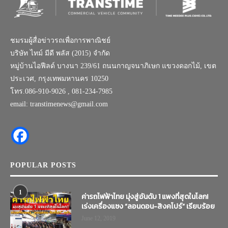
ชมรมผู้สื่อข่าวรถเพื่อการพาณิชย์
บริษัท ไทม์ มีดี พลัส (2015) จำกัด
หมู่บ้านไอฟีลด์ บางนา 239/61 ถนนกาญจนาภิเษก แขวงดอกไม้, เขต
ประเวศ, กรุงเทพมหานคร 10250
โทร.086-910-9026 , 081-234-7985
email: transtimenews@gmail.com
POPULAR POSTS
1
ค่ารถไฟฟ้าไทย มุ่งสู่อันดับ 1 แพงที่สุดในโลก!
เร่งเครื่องแซง “ลอนดอน-สิงคโปร์” เรียบร้อย
June 12, 2019