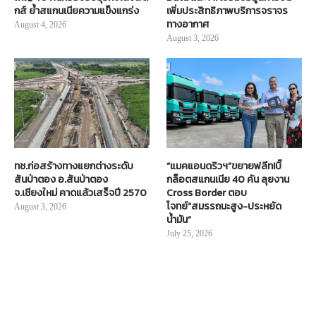
กส์ ย้ำสแกนเนียความแข็งแกร่ง
เพิ่มประสิทธิภาพบริการจราจร
ทางอากาศ
August 4, 2026
August 3, 2026
ทช.ก่อสร้างทางแยกต่างระดับ
“แมคแอนดริวฯ”ขยายฟลีท!บิ๊
สันป่าตอง อ.สันป่าตอง
กล็อตสแกนเนีย 40 คัน ลุยงาน
จ.เชียงใหม่ คาดแล้วเสร็จปี 2570
Cross Border ตอบ
โจทย์“สมรรถนะสูง-ประหยัด
August 3, 2026
น้ำมัน”
July 25, 2026