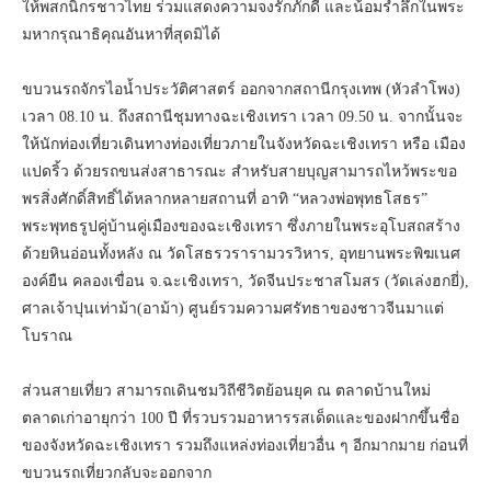
ให้พสกนิกรชาวไทย ร่วมแสดงความจงรักภักดี และน้อมรำลึกในพระ
มหากรุณาธิคุณอันหาที่สุดมิได้
ขบวนรถจักรไอน้ำประวัติศาสตร์ ออกจากสถานีกรุงเทพ (หัวลำโพง)
เวลา 08.10 น. ถึงสถานีชุมทางฉะเชิงเทรา เวลา 09.50 น. จากนั้นจะ
ให้นักท่องเที่ยวเดินทางท่องเที่ยวภายในจังหวัดฉะเชิงเทรา หรือ เมือง
แปดริ้ว ด้วยรถขนส่งสาธารณะ สำหรับสายบุญสามารถไหว้พระขอ
พรสิ่งศักดิ์สิทธิ์ได้หลากหลายสถานที่ อาทิ “หลวงพ่อพุทธโสธร”
พระพุทธรูปคู่บ้านคู่เมืองของฉะเชิงเทรา ซึ่งภายในพระอุโบสถสร้าง
ด้วยหินอ่อนทั้งหลัง ณ วัดโสธรวรารามวรวิหาร, อุทยานพระพิฆเนศ
องค์ยืน คลองเขื่อน จ.ฉะเชิงเทรา, วัดจีนประชาสโมสร (วัดเล่งฮกยี่),
ศาลเจ้าปุนเท่าม้า(อาม้า) ศูนย์รวมความศรัทธาของชาวจีนมาแต่
โบราณ
ส่วนสายเที่ยว สามารถเดินชมวิถีชีวิตย้อนยุค ณ ตลาดบ้านใหม่
ตลาดเก่าอายุกว่า 100 ปี ที่รวบรวมอาหารรสเด็ดและของฝากขึ้นชื่อ
ของจังหวัดฉะเชิงเทรา รวมถึงแหล่งท่องเที่ยวอื่น ๆ อีกมากมาย ก่อนที่
ขบวนรถเที่ยวกลับจะออกจาก