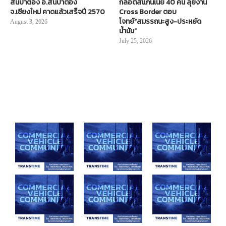
สันป่าตอง อ.สันป่าตอง
กล็อตสแกนเนีย 40 คัน ลุยงาน
จ.เชียงใหม่ คาดแล้วเสร็จปี 2570
Cross Border ตอบ
โจทย์“สมรรถนะสูง-ประหยัด
August 3, 2026
น้ำมัน”
July 25, 2026