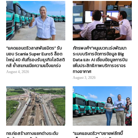
“แคดแอนดริวลาสพันธมิตร” รับ
ภัทรพงศ์ฯ”หนุนบวท.เร่งพัฒนา
มอบ Scania Super Euro5 ล็อต
ระบบบริหารจัดการข้อมูล Big
ใหญ่ 40 คันที่รองรับธุรกิจโลจิสติ
Data และ AI เชื่อมข้อมูลการบิน
กส์ ย้ำสแกนเนียความแข็งแกร่ง
เพิ่มประสิทธิภาพบริการจราจร
ทางอากาศ
August 4, 2026
August 3, 2026
ทช.ก่อสร้างทางแยกต่างระดับ
“แมคแอนดริวฯ”ขยายฟลีท!บิ๊