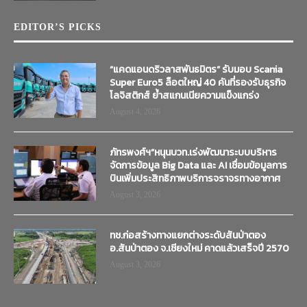
EDITOR’S PICKS
“แคดแอนดริวลาสพันธมิตร” รับมอบ Scania
Super Euro5 ล็อตใหญ่ 40 คันที่รองรับธุรกิจ
โลจิสติกส์ ย้ำสแกนเนียความแข็งแกร่ง
August 4, 2026
ภัทรพงศ์ฯ”หนุนบวท.เร่งพัฒนาระบบบริหาร
จัดการข้อมูล Big Data และ AI เชื่อมข้อมูลการ
บินเพิ่มประสิทธิภาพบริการจราจรทางอากาศ
August 3, 2026
ทช.ก่อสร้างทางแยกต่างระดับสันป่าตอง
อ.สันป่าตอง จ.เชียงใหม่ คาดแล้วเสร็จปี 2570
August 3, 2026