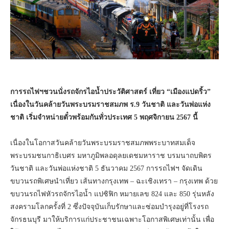
การรถไฟฯชวนนั่งรถจักรไอน้ำประวัติศาสตร์ เที่ยว “เมืองแปดริ้ว”
เนื่องในวันคล้ายวันพระบรมราชสมภพ ร.
9
วันชาติ และวันพ่อแห่ง
ชาติ เริ่มจำหน่ายตั๋วพร้อมกันทั่วประเทศ
5
พฤศจิกายน
2567
นี้
เนื่องในโอกาสวันคล้ายวันพระบรมราชสมภพพระบาทสมเด็จ
พระบรมชนกาธิเบศร มหาภูมิพลอดุลยเดชมหาราช บรมนาถบพิตร
วันชาติ และวันพ่อแห่งชาติ 5 ธันวาคม 2567 การรถไฟฯ จัดเดิน
ขบวนรถพิเศษนำเที่ยว เส้นทางกรุงเทพ – ฉะเชิงเทรา – กรุงเทพ ด้วย
ขบวนรถไฟหัวรถจักรไอน้ำ แปซิฟิก หมายเลข 824 และ 850 รุ่นหลัง
สงครามโลกครั้งที่ 2 ซึ่งปัจจุบันเก็บรักษาและซ่อมบำรุงอยู่ที่โรงรถ
จักรธนบุรี มาให้บริการแก่ประชาชนเฉพาะโอกาสพิเศษเท่านั้น เพื่อ