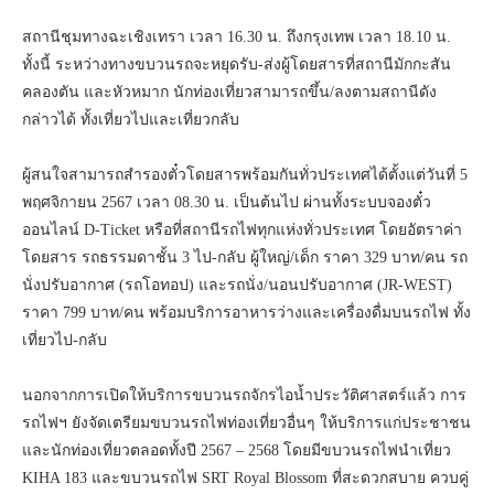
สถานีชุมทางฉะเชิงเทรา เวลา 16.30 น. ถึงกรุงเทพ เวลา 18.10 น.
ทั้งนี้ ระหว่างทางขบวนรถจะหยุดรับ-ส่งผู้โดยสารที่สถานีมักกะสัน
คลองตัน และหัวหมาก นักท่องเที่ยวสามารถขึ้น/ลงตามสถานีดัง
กล่าวได้ ทั้งเที่ยวไปและเที่ยวกลับ
ผู้สนใจสามารถสำรองตั๋วโดยสารพร้อมกันทั่วประเทศได้ตั้งแต่วันที่ 5
พฤศจิกายน 2567 เวลา 08.30 น. เป็นต้นไป ผ่านทั้งระบบจองตั๋ว
ออนไลน์ D-Ticket หรือที่สถานีรถไฟทุกแห่งทั่วประเทศ โดยอัตราค่า
โดยสาร รถธรรมดาชั้น 3 ไป-กลับ ผู้ใหญ่/เด็ก ราคา 329 บาท/คน รถ
นั่งปรับอากาศ (รถโอทอป) และรถนั่ง/นอนปรับอากาศ (JR-WEST)
ราคา 799 บาท/คน พร้อมบริการอาหารว่างและเครื่องดื่มบนรถไฟ ทั้ง
เที่ยวไป-กลับ
นอกจากการเปิดให้บริการขบวนรถจักรไอน้ำประวัติศาสตร์แล้ว การ
รถไฟฯ ยังจัดเตรียมขบวนรถไฟท่องเที่ยวอื่นๆ ให้บริการแก่ประชาชน
และนักท่องเที่ยวตลอดทั้งปี 2567 – 2568 โดยมีขบวนรถไฟนำเที่ยว
KIHA 183 และขบวนรถไฟ SRT Royal Blossom ที่สะดวกสบาย ควบคู่