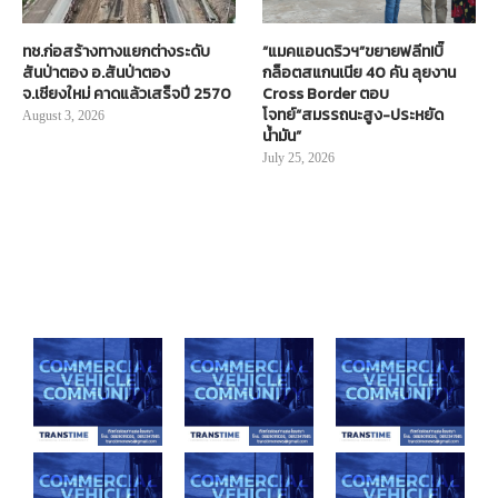
ทช.ก่อสร้างทางแยกต่างระดับ
“แมคแอนดริวฯ”ขยายฟลีท!บิ๊
สันป่าตอง อ.สันป่าตอง
กล็อตสแกนเนีย 40 คัน ลุยงาน
จ.เชียงใหม่ คาดแล้วเสร็จปี 2570
Cross Border ตอบ
โจทย์“สมรรถนะสูง-ประหยัด
August 3, 2026
น้ำมัน”
July 25, 2026