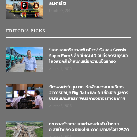
ลมหายใจ!
October 7, 2019
EDITOR’S PICKS
“แคดแอนดริวลาสพันธมิตร” รับมอบ Scania
Super Euro5 ล็อตใหญ่ 40 คันที่รองรับธุรกิจ
โลจิสติกส์ ย้ำสแกนเนียความแข็งแกร่ง
August 4, 2026
ภัทรพงศ์ฯ”หนุนบวท.เร่งพัฒนาระบบบริหาร
จัดการข้อมูล Big Data และ AI เชื่อมข้อมูลการ
บินเพิ่มประสิทธิภาพบริการจราจรทางอากาศ
August 3, 2026
ทช.ก่อสร้างทางแยกต่างระดับสันป่าตอง
อ.สันป่าตอง จ.เชียงใหม่ คาดแล้วเสร็จปี 2570
August 3, 2026