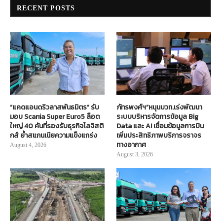
RECENT POSTS
“แคดแอนดริวลาสพันธมิตร” รับ
ภัทรพงศ์ฯ”หนุนบวท.เร่งพัฒนา
มอบ Scania Super Euro5 ล็อต
ระบบบริหารจัดการข้อมูล Big
ใหญ่ 40 คันที่รองรับธุรกิจโลจิสติ
Data และ AI เชื่อมข้อมูลการบิน
กส์ ย้ำสแกนเนียความแข็งแกร่ง
เพิ่มประสิทธิภาพบริการจราจร
ทางอากาศ
August 4, 2026
August 3, 2026