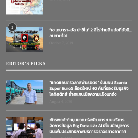
June 20, 2019
3
“เช เกบารา-อัล ปาชิโน” 2 ฮีโร่ท้ายสิบล้อที่ยังมี…
ลมหายใจ!
October 7, 2019
EDITOR’S PICKS
“แคดแอนดริวลาสพันธมิตร” รับมอบ Scania
Super Euro5 ล็อตใหญ่ 40 คันที่รองรับธุรกิจ
โลจิสติกส์ ย้ำสแกนเนียความแข็งแกร่ง
August 4, 2026
ภัทรพงศ์ฯ”หนุนบวท.เร่งพัฒนาระบบบริหาร
จัดการข้อมูล Big Data และ AI เชื่อมข้อมูลการ
บินเพิ่มประสิทธิภาพบริการจราจรทางอากาศ