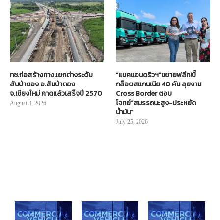
ทช.ก่อสร้างทางแยกต่างระดับ
“แมคแอนดริวฯ”ขยายฟลีท!บิ๊
สันป่าตอง อ.สันป่าตอง
กล็อตสแกนเนีย 40 คัน ลุยงาน
จ.เชียงใหม่ คาดแล้วเสร็จปี 2570
Cross Border ตอบ
โจทย์“สมรรถนะสูง-ประหยัด
August 3, 2026
น้ำมัน”
July 25, 2026