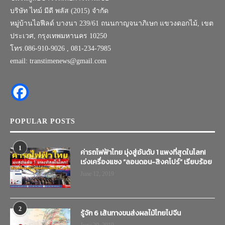
บริษัท ไทม์ มีดี พลัส (2015) จำกัด
หมู่บ้านไอฟีลด์ บางนา 239/61 ถนนกาญจนาภิเษก แขวงดอกไม้, เขต
ประเวศ, กรุงเทพมหานคร 10250
โทร.086-910-9026 , 081-234-7985
email: transtimenews@gmail.com
POPULAR POSTS
1
ค่ารถไฟฟ้าไทย มุ่งสู่อันดับ 1 แพงที่สุดในโลก!
เร่งเครื่องแซง “ลอนดอน-สิงคโปร์” เรียบร้อย
June 12, 2019
2
รู้จัก 6 เส้นทางขนส่งผลไม้ไทยไปจีน