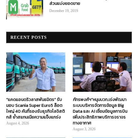
ส่วนแบ่งยอดขาย
December 19, 2019
RECENT POSTS
“แคดแอนดริวลาสพันธมิตร” รับ
ภัทรพงศ์ฯ”หนุนบวท.เร่งพัฒนา
มอบ Scania Super Euro5 ล็อต
ระบบบริหารจัดการข้อมูล Big
ใหญ่ 40 คันที่รองรับธุรกิจโลจิสติ
Data และ AI เชื่อมข้อมูลการบิน
กส์ ย้ำสแกนเนียความแข็งแกร่ง
เพิ่มประสิทธิภาพบริการจราจร
ทางอากาศ
August 4, 2026
August 3, 2026