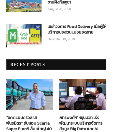
ชายฝั่งกัมพูชา
August 20, 2020
เขย่าวงการ Food Delivery เมื่อผู้ให้
บริการขอส่วนแบ่งยอดขาย
December 19, 2019
RECENT POSTS
“แคดแอนดริวลาส
ภัทรพงศ์ฯ”หนุนบวท.เร่ง
พันธมิตร” รับมอบ Scania
พัฒนาระบบบริหารจัดการ
Super Euro5 ล็อตใหญ่ 40
ข้อมูล Big Data และ AI