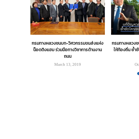
ิ่มแล้ว!
กรมทางหลวงชนบท-วิศวกรรมขนส่งแห่ง
กรมทางหลวงชน
น็อตติงแฮม ร่วมมือทางวิชาการด้านงาน
ให้ท้องถิ่น ย
ถนน
March 13, 2019
Oc