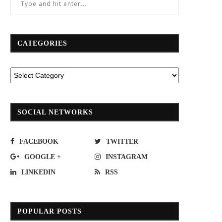
CATEGORIES
่อมสร้างแล้วเสร็จ!ถนนสาย ฉช.4039
“เรือไฟฟ้า” พร้อมวิ่งเต็มรูปแบบ เส
ฉะเชิงเทรา เพิ่มประสิทธิภาพการเดินทาง
“คลองผดุงกรุงเกษม” พ.ย.นี้
March 7, 2023
July 1, 2020
SOCIAL NETWORKS
FACEBOOK
TWITTER
GOOGLE +
INSTAGRAM
LINKEDIN
RSS
POPULAR POSTS