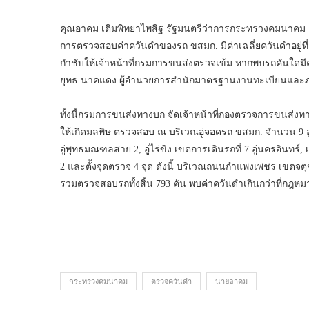
คุณอาคม เติมพิทยาไพสิฐ รัฐมนตรีว่าการกระทรวงคมนาคม ลงพ
การตรวจสอบค่าควันดำของรถ ขสมก. มีค่าเฉลี่ยควันดำอยู่
กำชับให้เจ้าหน้าที่กรมการขนส่งตรวจเข้ม หากพบรถคันใดมีค
ยุทธ นาคแดง ผู้อำนวยการสำนักมาตรฐานงานทะเบียนและภาษี
ทั้งนี้กรมการขนส่งทางบก จัดเจ้าหน้าที่กองตรวจการขนส่งท
ให้เกิดมลพิษ ตรวจสอบ ณ บริเวณอู่จอดรถ ขสมก. จำนวน 9 อู่ ป
อู่พุทธมณฑลสาย 2, อู่ไร่ขิง เขตการเดินรถที่ 7 อู่นครอินทร์, 
2 และตั้งจุดตรวจ 4 จุด ดังนี้ บริเวณถนนกำแพงเพชร เขตจตุ
รวมตรวจสอบรถทั้งสิ้น 793 คัน พบค่าควันดำเกินกว่าที่กฎห
กระทรวงคมนาคม
ตรวจควันดำ
นายอาคม