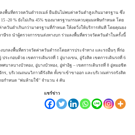
ื้นที่ตรวจควันดำรถเมล์ ยืนยันไม่พบค่าควันดำสูงเกินมาตรฐาน ซึ่ง
ที่ 15 -20 % ยังไม่เกิน 45% ของมาตรฐานกรมควบคุมมลพิษกำหนด โดย
่าควันดำเกินกว่ามาตรฐานที่กำหนด ให้งดวิ่งให้บริการทันที โดยคุณยง
รถ นำผู้ตรวจการขนส่งทางบก ร่วมลงพื้นที่ตรวจวัดควันดำในครั้งนี้
างบกลงพื้นที่ตรวจวัดค่าควันดำรถโดยสารประจำทาง และรถอื่นๆ ที่ก่อ
ระกอบด้วย เขตการเดินรถที่ 1 อู่บางเขน, อู่รังสิต เขตการเดินรถที่ 6
เทศบาลบางบัวทอง, อู่บางบัวทอง, อู่ท่าอิฐ – เขตการเดินรถที่ 8 อู่หมอชิต
จักร, บริเวณถนนวิภาวดีรังสิต ทั้งขาเข้าขาออก และบริเวณท่ารถรังสิต
มายกำหนด “พ่นห้ามใช้” จำนวน 4 คัน
แชร์ข่าว