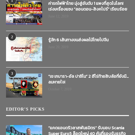
1
ค่ารถไฟฟ้าไทย มุ่งสู่อันดับ 1 แพงที่สุดในโลก!
เร่งเครื่องแซง “ลอนดอน-สิงคโปร์” เรียบร้อย
June 12, 2019
2
รู้จัก 6 เส้นทางขนส่งผลไม้ไทยไปจีน
June 20, 2019
3
“เช เกบารา-อัล ปาชิโน” 2 ฮีโร่ท้ายสิบล้อที่ยังมี…
ลมหายใจ!
October 7, 2019
EDITOR’S PICKS
“แคดแอนดริวลาสพันธมิตร” รับมอบ Scania
Super Euro5 ล็อตใหญ่ 40 คันที่รองรับธุรกิจ