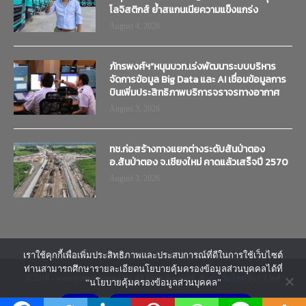
โลจิสติกส์ ย้ำสแกนเนียความแข็งแกร่ง
August 4, 2026
ภัทรพงศ์ฯ”หนุนบวท.เร่งพัฒนาระบบบริหาร
จัดการข้อมูล Big Data และ AI เชื่อมข้อมูลการ
บินเพิ่มประสิทธิภาพบริการจราจรทางอากาศ
August 3, 2026
ทช.ก่อสร้างทางแยกต่างระดับสันป่าตอง
อ.สันป่าตอง จ.เชียงใหม่ คาดแล้วเสร็จปี 2570
August 3, 2026
เราใช้คุกกี้เพื่อเพิ่มประสิทธิภาพและประสบการณ์ที่ดีในการใช้เว็บไซต์
ท่านสามารถศึกษารายละเอียดนโยบายคุ้มครองข้อมูลส่วนบุคคลได้ที่
@2018 - www.transtimenews.co. All Right Reserved.
รับทำเว็บไซต์
by CJ Soft
“นโยบายคุ้มครองข้อมูลส่วนบุคคล”
ยอมรับ
นโยบายคุ้มครองข้อมูลส่วนบุคคล