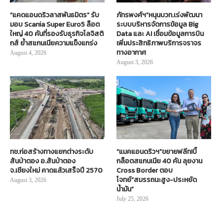
“แคดแอนดริวลาสพันธมิตร” รับ
ภัทรพงศ์ฯ”หนุนบวท.เร่งพัฒนา
มอบ Scania Super Euro5 ล็อต
ระบบบริหารจัดการข้อมูล Big
ใหญ่ 40 คันที่รองรับธุรกิจโลจิสติ
Data และ AI เชื่อมข้อมูลการบิน
กส์ ย้ำสแกนเนียความแข็งแกร่ง
เพิ่มประสิทธิภาพบริการจราจร
ทางอากาศ
August 4, 2026
August 3, 2026
ทช.ก่อสร้างทางแยกต่างระดับ
“แมคแอนดริวฯ”ขยายฟลีท!บิ๊
สันป่าตอง อ.สันป่าตอง
กล็อตสแกนเนีย 40 คัน ลุยงาน
จ.เชียงใหม่ คาดแล้วเสร็จปี 2570
Cross Border ตอบ
โจทย์“สมรรถนะสูง-ประหยัด
August 3, 2026
น้ำมัน”
July 25, 2026