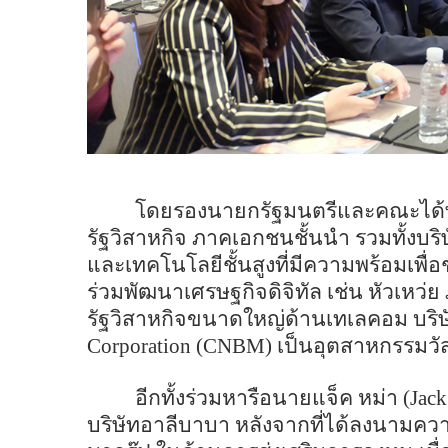
โดยรองนายกรัฐมนตรีและคณะได้พบ
รัฐวิสาหกิจ ภาคเอกชนชั้นนำ รวมทั้งบริษ
และเทคโนโลยีชั้นสูงที่มีความพร้อมเพื
ร่วมพัฒนาเศรษฐกิจดิจิทัล เช่น หัวเห
รัฐวิสาหกิจขนาดใหญ่ด้านเทเลคอม บริษ
Corporation (CNBM)
เป็นอุตสาหกรรมวัสด
อีกทั้งร่วมหารือนายแจ็ค หม่า (
Jac
บริษัทอาลีบาบา หลังจากที่ได้ลงนามคว