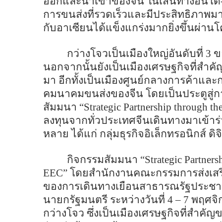
ออกและนำเข้าของจีน ในเส้นทางอินโด-
การขนส่งที่รวดเร็วและมีประสิทธิภาพมาก
กับอาเซียนได้แข็งแกร่งมากยิ่งขึ้นผ่าน
กว่างโจวเป็นเมืองใหญ่อันดับที่
3
ข
นอกจากนั้นยังเป็นเมืองเศรษฐกิจที่สำค
มา อีกทั้งเป็นเมืองศูนย์กลางการค้าแล
คมนาคมขนส่งของจีน โดยเป็นประตูสู่ก
สัมมนา “
Strategic Partnership through th
ลงทุนจากทั่วประเทศจีนเดินทางมาเข้าร
หลาย ได้แก่ กลุ่มธุรกิจอิเล็กทรอนิกส์ ดิ
กิจกรรมสัมมนา “
Strategic Partners
EEC
” โดยสำนักงานคณะกรรมการส่งเสริม
ของการเดินทางเยือนสาธารณรัฐประชาช
นายกรัฐมนตรี ระหว่างวันที่
4 – 7
พฤศจ
กว่างโจว ซึ่งเป็นเมืองเศรษฐกิจที่สำค