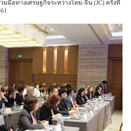
่วมมือทางเศรษฐกิจระหว่างไทย-จีน (
JC)
ครั้งที่
561