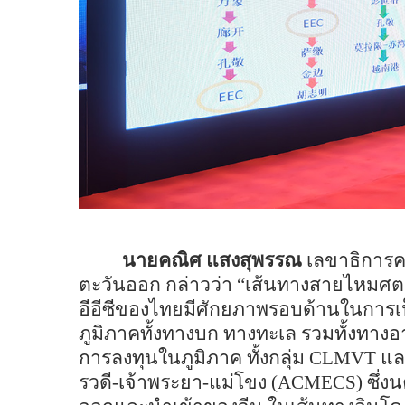
นายคณิศ แสงสุพรรณ
เลขาธิการ
ตะวันออก กล่าวว่า “เส้นทางสายไหมศต
อีอีซีของไทยมีศักยภาพรอบด้านในการเป็
ภูมิภาคทั้งทางบก ทางทะเล รวมทั้งทางอา
การลงทุนในภูมิภาค ทั้งกลุ่ม
CLMVT
และ
รวดี-เจ้าพระยา-แม่โขง (
ACMECS)
ซึ่ง