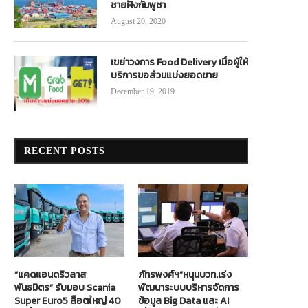
ชายฝั่งกัมพูชา
August 20, 2020
เขย่าวงการ Food Delivery เมื่อผู้ให้
บริการขอส่วนแบ่งยอดขาย
December 19, 2019
RECENT POSTS
“แคดแอนดริวลาส
ภัทรพงศ์ฯ”หนุนบวท.เร่ง
พันธมิตร” รับมอบ Scania
พัฒนาระบบบริหารจัดการ
Super Euro5 ล็อตใหญ่ 40
ข้อมูล Big Data และ AI