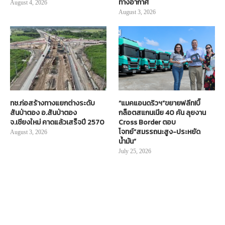
ทางอากาศ
August 4, 2026
August 3, 2026
ทช.ก่อสร้างทางแยกต่างระดับ
“แมคแอนดริวฯ”ขยายฟลีท!บิ๊
สันป่าตอง อ.สันป่าตอง
กล็อตสแกนเนีย 40 คัน ลุยงาน
จ.เชียงใหม่ คาดแล้วเสร็จปี 2570
Cross Border ตอบ
โจทย์“สมรรถนะสูง-ประหยัด
August 3, 2026
น้ำมัน”
July 25, 2026