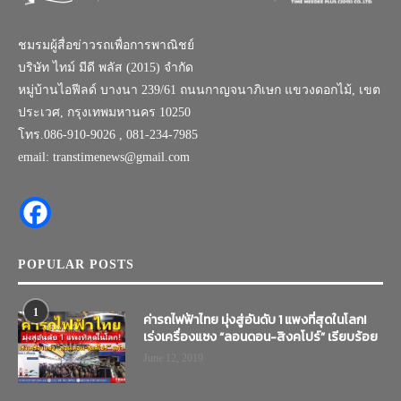
ชมรมผู้สื่อข่าวรถเพื่อการพาณิชย์
บริษัท ไทม์ มีดี พลัส (2015) จำกัด
หมู่บ้านไอฟีลด์ บางนา 239/61 ถนนกาญจนาภิเษก แขวงดอกไม้, เขต
ประเวศ, กรุงเทพมหานคร 10250
โทร.086-910-9026 , 081-234-7985
email: transtimenews@gmail.com
POPULAR POSTS
1
ค่ารถไฟฟ้าไทย มุ่งสู่อันดับ 1 แพงที่สุดในโลก!
เร่งเครื่องแซง “ลอนดอน-สิงคโปร์” เรียบร้อย
June 12, 2019