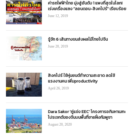
ค่ารถไฟฟ้าไทย มุ่งสู่อันดับ 1 แพงที่สุดในโลก!
เร่งเครื่องแซง “ลอนดอน-สิงคโปร์” เรียบร้อย
June 12, 2019
รู้จัก 6 เส้นทางขนส่งผลไม้ไทยไปจีน
June 20, 2019
สิงคโปร์ ใช้หุ่นยนต์ทำความสะอาด ลดใช้
แรงงานคน เพิ่มproductivity
April 26, 2019
Dara Sakor ‘คู่แข่ง EEC’ โครงการอภิมหาเมกะ
โปรเจกต์ของจีนบนพื้นที่ชายฝั่งกัมพูชา
August 20, 2020