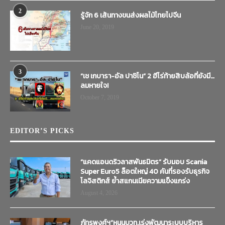
2
รู้จัก 6 เส้นทางขนส่งผลไม้ไทยไปจีน
June 20, 2019
3
“เช เกบารา-อัล ปาชิโน” 2 ฮีโร่ท้ายสิบล้อที่ยังมี…
ลมหายใจ!
October 7, 2019
EDITOR’S PICKS
“แคดแอนดริวลาสพันธมิตร” รับมอบ Scania
Super Euro5 ล็อตใหญ่ 40 คันที่รองรับธุรกิจ
โลจิสติกส์ ย้ำสแกนเนียความแข็งแกร่ง
August 4, 2026
ภัทรพงศ์ฯ”หนุนบวท.เร่งพัฒนาระบบบริหาร