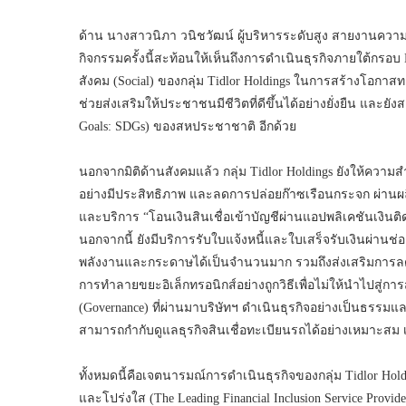
ด้าน นางสาวนิภา วนิชวัฒน์ ผู้บริหารระดับสูง สายงานความยั่ง
กิจกรรมครั้งนี้สะท้อนให้เห็นถึงการดำเนินธุรกิจภายใต้กรอบ 
สังคม (Social) ของกลุ่ม Tidlor Holdings ในการสร้างโอกาส
ช่วยส่งเสริมให้ประชาชนมีชีวิตที่ดีขึ้นได้อย่างยั่งยืน และย
Goals: SDGs) ของสหประชาชาติ อีกด้วย
นอกจากมิติด้านสังคมแล้ว กลุ่ม Tidlor Holdings ยังให้ความ
อย่างมีประสิทธิภาพ และลดการปล่อยก๊าซเรือนกระจก ผ่านผลิ
และบริการ “โอนเงินสินเชื่อเข้าบัญชีผ่านแอปพลิเคชันเงินติ
นอกจากนี้ ยังมีบริการรับใบแจ้งหนี้และใบเสร็จรับเงินผ่านช่อ
พลังงานและกระดาษได้เป็นจำนวนมาก รวมถึงส่งเสริมการล
การทำลายขยะอิเล็กทรอนิกส์อย่างถูกวิธีเพื่อไม่ให้นำไปสู่
(Governance) ที่ผ่านมาบริษัทฯ ดำเนินธุรกิจอย่างเป็นธรรม
สามารถกำกับดูแลธุรกิจสินเชื่อทะเบียนรถได้อย่างเหมาะสม เป็
ทั้งหมดนี้คือเจตนารมณ์การดำเนินธุรกิจของกลุ่ม Tidlor Hol
และโปร่งใส (The Leading Financial Inclusion Service Pro