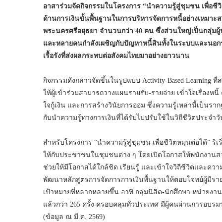
อาสาร่วมจัดกิจกรรมในโครงการ “นำความรู้สู่ชุมชน เพื่อชีวิต
ด้านการเงินขั้นพื้นฐานในการบริหารจัดการหนี้อย่างเหมา
พระนครศรีอยุธยา จำนวนกว่า 40 คน ซึ่งส่วนใหญ่เป็นกลุ่มผู
และหลายคนกำลังเผชิญกับปัญหาหนี้สินทั้งในระบบและนอกระ
เรื้อรังที่ส่งผลกระทบต่อสังคมไทยมาอย่างยาวนาน
กิจกรรมดังกล่าวจัดขึ้นในรูปแบบ Activity-Based Learning ที
ให้ผู้เข้าร่วมสามารถวางแผนรายรับ-รายจ่าย เข้าใจเรื่อง
ใจกู้เงิน และการสร้างวินัยการออม ซึ่งความรู้เหล่านี้เ
กับนำความรู้ทางการเงินที่ได้รับไปปรับใช้ในวิถีชีวิตประจ
สำหรับโครงการ “นำความรู้สู่ชุมชน เพื่อชีวิตหมุนต่อได้” ริเริ
ให้กับประชาชนในชุมชนต่าง ๆ โดยเปิดโอกาสให้พนักงานสาม
ช่วยให้มีโอกาสได้ใกล้ชิด เรียนรู้ และเข้าใจวิถีชีวิตและควา
พัฒนาหลักสูตรการจัดการการเงินพื้นฐานให้ตอบโจทย์ผู้มีรายไ
เป้าหมายที่หลากหลายขึ้น อาทิ กลุ่มนิสิต-นักศึกษา หน่วยงา
แล้วกว่า 265 ครั้ง ครอบคลุมทั่วประเทศ มีผู้คนผ่านการอ
(ข้อมูล ณ มี.ค. 2569)