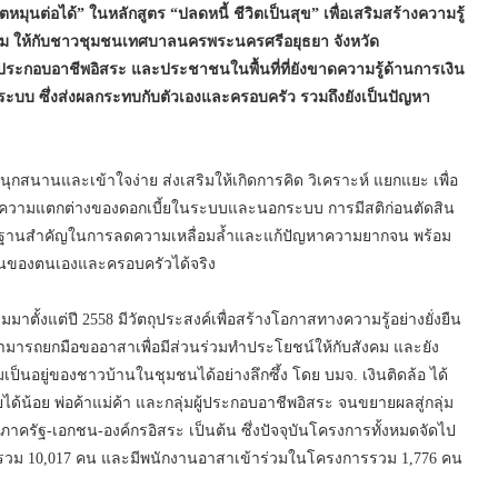
หมุนต่อได้” ในหลักสูตร “ปลดหนี้ ชีวิตเป็นสุข” เพื่อเสริมสร้างความรู้
ะสม ให้กับชาวชุมชนเทศบาลนครพระนครศรีอยุธยา จังหวัด
้ประกอบอาชีพอิสระ และประชาชนในพื้นที่ที่ยังขาดความรู้ด้านการเงิน
บบ ซึ่งส่งผลกระทบกับตัวเองและครอบครัว รวมถึงยังเป็นปัญหา
่สนุกสนานและเข้าใจง่าย ส่งเสริมให้เกิดการคิด วิเคราะห์ แยกแยะ เพื่อ
หนี้ ความแตกต่างของดอกเบี้ยในระบบและนอกระบบ การมีสติก่อนตัดสิน
ป็นรากฐานสำคัญในการลดความเหลื่อมล้ำและแก้ปัญหาความยากจน พร้อม
ำวันของตนเองและครอบครัวได้จริง
่มมาตั้งแต่ปี 2558 มีวัตถุประสงค์เพื่อสร้างโอกาสทางความรู้อย่างยั่งยืน
ารถยกมือขออาสาเพื่อมีส่วนร่วมทำประโยชน์ให้กับสังคม และยัง
มเป็นอยู่ของชาวบ้านในชุมชนได้อย่างลึกซึ้ง โดย บมจ. เงินติดล้อ ได้
ด้น้อย พ่อค้าแม่ค้า และกลุ่มผู้ประกอบอาชีพอิสระ จนขยายผลสู่กลุ่ม
นภาครัฐ-เอกชน-องค์กรอิสระ เป็นต้น ซึ่งปัจจุบันโครงการทั้งหมดจัดไป
บรมรวม 10,017 คน และมีพนักงานอาสาเข้าร่วมในโครงการรวม 1,776 คน