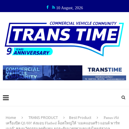
10 August, 2026
Home
TRANS PRODUCT
Best Product
Panus เร่ง
เครื่องปิด Q1/69! ส่งมอบ Flatbed ล็อตใหญ่ให้ ‘แมคแอนดริว แอนด์ พาร์ท
เนอร์’ ชูธงนวัตกรรมลดต้นทุน ยกระดับมาตรฐานขนส่งไทยสู่สากล