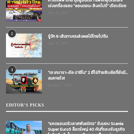
ค่ารถไฟฟ้าไทย มุ่งสู่อันดับ 1 แพงที่สุดในโลก!
เร่งเครื่องแซง “ลอนดอน-สิงคโปร์” เรียบร้อย
June 12, 2019
2
รู้จัก 6 เส้นทางขนส่งผลไม้ไทยไปจีน
June 20, 2019
3
“เช เกบารา-อัล ปาชิโน” 2 ฮีโร่ท้ายสิบล้อที่ยังมี…
ลมหายใจ!
October 7, 2019
EDITOR’S PICKS
“แคดแอนดริวลาสพันธมิตร” รับมอบ Scania
Super Euro5 ล็อตใหญ่ 40 คันที่รองรับธุรกิจ