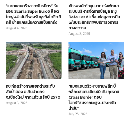
“แคดแอนดริวลาสพันธมิตร” รับ
ภัทรพงศ์ฯ”หนุนบวท.เร่งพัฒนา
มอบ Scania Super Euro5 ล็อต
ระบบบริหารจัดการข้อมูล Big
ใหญ่ 40 คันที่รองรับธุรกิจโลจิสติ
Data และ AI เชื่อมข้อมูลการบิน
กส์ ย้ำสแกนเนียความแข็งแกร่ง
เพิ่มประสิทธิภาพบริการจราจร
ทางอากาศ
August 4, 2026
August 3, 2026
ทช.ก่อสร้างทางแยกต่างระดับ
“แมคแอนดริวฯ”ขยายฟลีท!บิ๊
สันป่าตอง อ.สันป่าตอง
กล็อตสแกนเนีย 40 คัน ลุยงาน
จ.เชียงใหม่ คาดแล้วเสร็จปี 2570
Cross Border ตอบ
โจทย์“สมรรถนะสูง-ประหยัด
August 3, 2026
น้ำมัน”
July 25, 2026