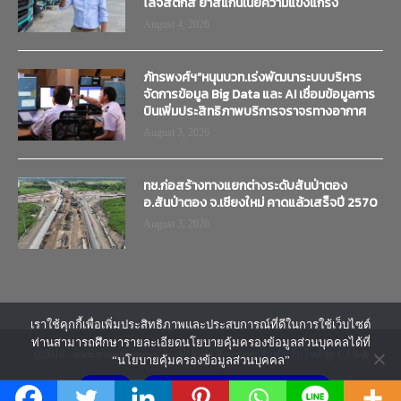
โลจิสติกส์ ย้ำสแกนเนียความแข็งแกร่ง
August 4, 2026
ภัทรพงศ์ฯ”หนุนบวท.เร่งพัฒนาระบบบริหาร
จัดการข้อมูล Big Data และ AI เชื่อมข้อมูลการ
บินเพิ่มประสิทธิภาพบริการจราจรทางอากาศ
August 3, 2026
ทช.ก่อสร้างทางแยกต่างระดับสันป่าตอง
อ.สันป่าตอง จ.เชียงใหม่ คาดแล้วเสร็จปี 2570
August 3, 2026
เราใช้คุกกี้เพื่อเพิ่มประสิทธิภาพและประสบการณ์ที่ดีในการใช้เว็บไซต์
ท่านสามารถศึกษารายละเอียดนโยบายคุ้มครองข้อมูลส่วนบุคคลได้ที่
@2018 - www.transtimenews.co. All Right Reserved.
รับทำเว็บไซต์
by CJ Soft
“นโยบายคุ้มครองข้อมูลส่วนบุคคล”
ยอมรับ
นโยบายคุ้มครองข้อมูลส่วนบุคคล