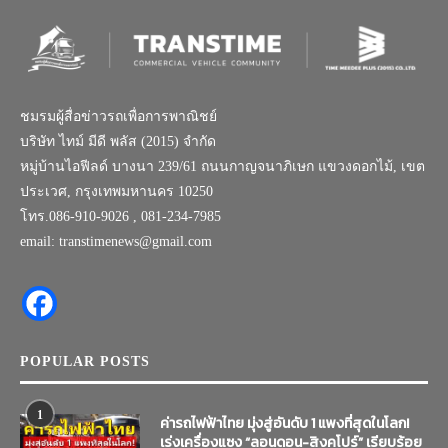
ชมรมผู้สื่อข่าวรถเพื่อการพาณิชย์
บริษัท ไทม์ มีดี พลัส (2015) จำกัด
หมู่บ้านไอฟีลด์ บางนา 239/61 ถนนกาญจนาภิเษก แขวงดอกไม้, เขต
ประเวศ, กรุงเทพมหานคร 10250
โทร.086-910-9026 , 081-234-7985
email: transtimenews@gmail.com
POPULAR POSTS
1
ค่ารถไฟฟ้าไทย มุ่งสู่อันดับ 1 แพงที่สุดในโลก!
เร่งเครื่องแซง “ลอนดอน-สิงคโปร์” เรียบร้อย