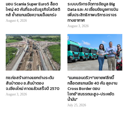
มอบ Scania Super Euro5 ล็อต
ระบบบริหารจัดการข้อมูล Big
ใหญ่ 40 คันที่รองรับธุรกิจโลจิสติ
Data และ AI เชื่อมข้อมูลการบิน
กส์ ย้ำสแกนเนียความแข็งแกร่ง
เพิ่มประสิทธิภาพบริการจราจร
ทางอากาศ
August 4, 2026
August 3, 2026
ทช.ก่อสร้างทางแยกต่างระดับ
“แมคแอนดริวฯ”ขยายฟลีท!บิ๊
สันป่าตอง อ.สันป่าตอง
กล็อตสแกนเนีย 40 คัน ลุยงาน
จ.เชียงใหม่ คาดแล้วเสร็จปี 2570
Cross Border ตอบ
โจทย์“สมรรถนะสูง-ประหยัด
August 3, 2026
น้ำมัน”
July 25, 2026