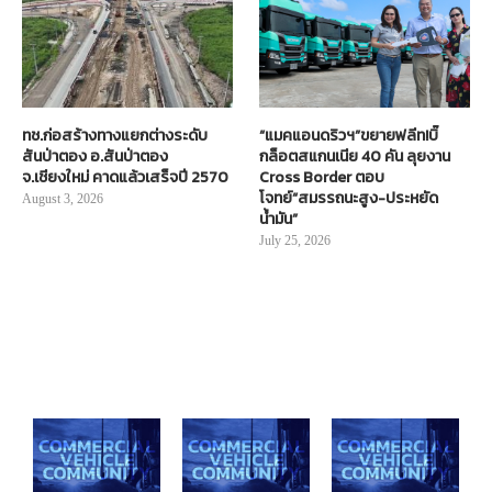
ทช.ก่อสร้างทางแยกต่างระดับ
“แมคแอนดริวฯ”ขยายฟลีท!บิ๊
สันป่าตอง อ.สันป่าตอง
กล็อตสแกนเนีย 40 คัน ลุยงาน
จ.เชียงใหม่ คาดแล้วเสร็จปี 2570
Cross Border ตอบ
โจทย์“สมรรถนะสูง-ประหยัด
August 3, 2026
น้ำมัน”
July 25, 2026