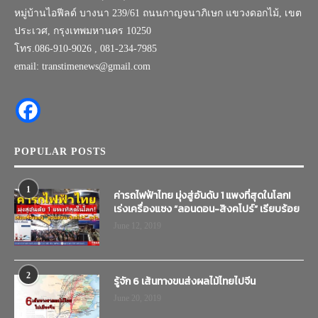
หมู่บ้านไอฟีลด์ บางนา 239/61 ถนนกาญจนาภิเษก แขวงดอกไม้, เขต
ประเวศ, กรุงเทพมหานคร 10250
โทร.086-910-9026 , 081-234-7985
email: transtimenews@gmail.com
POPULAR POSTS
1
ค่ารถไฟฟ้าไทย มุ่งสู่อันดับ 1 แพงที่สุดในโลก!
เร่งเครื่องแซง “ลอนดอน-สิงคโปร์” เรียบร้อย
June 12, 2019
2
รู้จัก 6 เส้นทางขนส่งผลไม้ไทยไปจีน
June 20, 2019