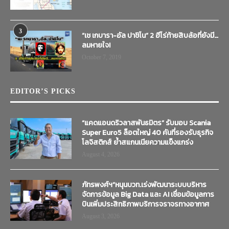
3
“เช เกบารา-อัล ปาชิโน” 2 ฮีโร่ท้ายสิบล้อที่ยังมี…
ลมหายใจ!
October 7, 2019
EDITOR’S PICKS
“แคดแอนดริวลาสพันธมิตร” รับมอบ Scania
Super Euro5 ล็อตใหญ่ 40 คันที่รองรับธุรกิจ
โลจิสติกส์ ย้ำสแกนเนียความแข็งแกร่ง
August 4, 2026
ภัทรพงศ์ฯ”หนุนบวท.เร่งพัฒนาระบบบริหาร
จัดการข้อมูล Big Data และ AI เชื่อมข้อมูลการ
บินเพิ่มประสิทธิภาพบริการจราจรทางอากาศ
August 3, 2026