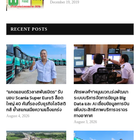
December 19, 2019
RECENT POSTS
“แคดแอนดริวลาสพันธมิตร” รับ
ภัทรพงศ์ฯ”หนุนบวท.เร่งพัฒนา
มอบ Scania Super Euro5 ล็อต
ระบบบริหารจัดการข้อมูล Big
ใหญ่ 40 คันที่รองรับธุรกิจโลจิสติ
Data และ AI เชื่อมข้อมูลการบิน
กส์ ย้ำสแกนเนียความแข็งแกร่ง
เพิ่มประสิทธิภาพบริการจราจร
ทางอากาศ
August 4, 2026
August 3, 2026