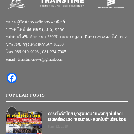
ชมรมผู้สื่อข่าวรถเพื่อการพาณิชย์
บริษัท ไทม์ มีดี พลัส (2015) จำกัด
หมู่บ้านไอฟีลด์ บางนา 239/61 ถนนกาญจนาภิเษก แขวงดอกไม้, เขต
ประเวศ, กรุงเทพมหานคร 10250
โทร.086-910-9026 , 081-234-7985
email: transtimenews@gmail.com
POPULAR POSTS
1
ค่ารถไฟฟ้าไทย มุ่งสู่อันดับ 1 แพงที่สุดในโลก!
เร่งเครื่องแซง “ลอนดอน-สิงคโปร์” เรียบร้อย
June 12, 2019