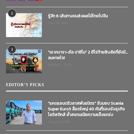
2
รู้จัก 6 เส้นทางขนส่งผลไม้ไทยไปจีน
June 20, 2019
3
“เช เกบารา-อัล ปาชิโน” 2 ฮีโร่ท้ายสิบล้อที่ยังมี…
ลมหายใจ!
October 7, 2019
EDITOR’S PICKS
“แคดแอนดริวลาสพันธมิตร” รับมอบ Scania
Super Euro5 ล็อตใหญ่ 40 คันที่รองรับธุรกิจ
โลจิสติกส์ ย้ำสแกนเนียความแข็งแกร่ง
August 4, 2026