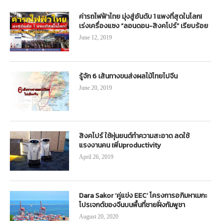
ค่ารถไฟฟ้าไทย มุ่งสู่อันดับ 1 แพงที่สุดในโลก!
เร่งเครื่องแซง “ลอนดอน-สิงคโปร์” เรียบร้อย
June 12, 2019
รู้จัก 6 เส้นทางขนส่งผลไม้ไทยไปจีน
June 20, 2019
สิงคโปร์ ใช้หุ่นยนต์ทำความสะอาด ลดใช้
แรงงานคน เพิ่มproductivity
April 26, 2019
Dara Sakor ‘คู่แข่ง EEC’ โครงการอภิมหาเมกะ
โปรเจกต์ของจีนบนพื้นที่ชายฝั่งกัมพูชา
August 20, 2020