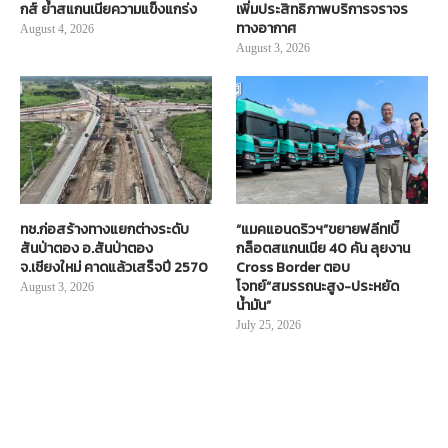
กส์ ย้ำสแกนเนียความแข็งแกร่ง
เพิ่มประสิทธิภาพบริการจราจร
ทางอากาศ
August 4, 2026
August 3, 2026
ทช.ก่อสร้างทางแยกต่างระดับ
“แมคแอนดริวฯ”ขยายฟลีท!บิ๊
สันป่าตอง อ.สันป่าตอง
กล็อตสแกนเนีย 40 คัน ลุยงาน
จ.เชียงใหม่ คาดแล้วเสร็จปี 2570
Cross Border ตอบ
โจทย์“สมรรถนะสูง-ประหยัด
August 3, 2026
น้ำมัน”
July 25, 2026