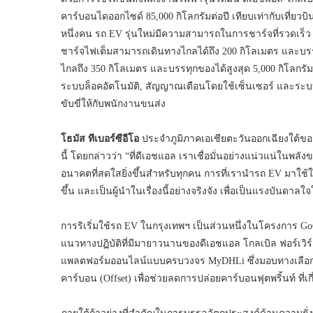
คาร์บอนไดออกไซด์ 85,000 กิโลกรัมต่อปี เทียบเท่ากับเที่ยวบ
หนึ่งคน รถ EV รุ่นใหม่มีความสามารถในการชาร์จที่รวดเร็ว โ
ชาร์จไฟเต็มสามารถเดินทางไกลได้ถึง 200 กิโลเมตร และบรรท
ไกลถึง 350 กิโลเมตร และบรรทุกของได้สูงสุด 5,000 กิโลก
ระบบล็อคอัตโนมัติ, สัญญาณเตือนโดยใช้เซ็นเซอร์ และร
ขับขี่ให้กับพนักงานขนส่ง
โธมัส ทีเบอร์ซีอีโอ
ประจำภูมิภาคเอเชียตะวันออกเฉียงใต้ของ
นี้ โดยกล่าวว่า “ที่ดีเอชแอล เราเชื่อมั่นอย่างแน่วแน่ในพลั
อนาคตที่สดใสยิ่งขึ้นสำหรับทุกคน การที่เรานำรถ EV มาใช้
ขึ้น และเป็นผู้นำในเรื่องนี้อย่างจริงจัง เพื่อเป็นแรงบันดา
การริเริ่มใช้รถ EV ในกรุงเทพฯ เป็นส่วนหนึ่งในโครงการ GoG
แนวทางปฏิบัติที่มีมายาวนานของดีเอชแอล โกลเบิล ฟอร์เวิร
แพลตฟอร์มออนไลน์แบบครบวงจร MyDHLi ซึ่งมอบทางเลือกใ
คาร์บอน (Offset) เพื่อช่วยลดการปล่อยคาร์บอนฟุตพริ้นท์ ที่