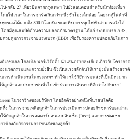
ินไป-กลับ 27 เที่ยวบินจากกรุงเทพฯ ไปยังลอนดอนสำหรับนักท่องเที่ยว
ดยใช้เวลาในการชาร์จเกินกว่าหนึ่งชั่วโมงเล็กน้อย โดยรถตู้ไฟฟ้าที่
ุกของได้มากถึง 800 กิโลกรัม ขณะที่รถบรรทุกไฟฟ้าสามารถวิ่งได้
รัม โดยมีคุณสมบัติด้านความปลอดภัยมาตรฐาน ได้แก่ ระบบเบรก ABS,
ะบบควบคุมการกระจายแรงเบรก (EBD) เพื่อรับรองความปลอดภัยในการ
ดีเอชแอล โกลเบิล ฟอร์เวิร์ดดิ้ง นำเสนอรายละเอียดเกี่ยวกับโครงการ
งของนวัตกรรมและความยั่งยืน ซึ่งเป็นแรงผลักดันให้เรามุ่งมั่นสร้างสรรค์
ในการดำเนินงานในกรุงเทพฯ ทำให้เราใช้วิธีการขนส่งที่เป็นมิตรมาก
ลใจให้ลูกค้าและประชาชนทั่วไปเข้าร่วมการเดินทางที่ดีกว่าไปกับเรา”
reen ในวงกว้างของบริษัทฯ โดยอีกตัวอย่างหนึ่งที่น่าสนใจคือ
์ดดิ้ง ในการช่วยเหลือลูกค้าในการประเมินการปล่อยก๊าซคาร์บอนผ่าน
ห้กับลูกค้าในการลดคาร์บอนแบบอินเซ็ต (Inset) และการชดเชย
เกี่ยวข้องกับกิจกรรมการขนส่งของลูกค้า