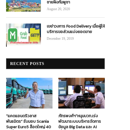
ชายฝั่งกัมพูชา
August 20, 2020
เขย่าวงการ Food Delivery เมื่อผู้ให้
บริการขอส่วนแบ่งยอดขาย
December 19, 2019
RECENT POSTS
“แคดแอนดริวลาส
ภัทรพงศ์ฯ”หนุนบวท.เร่ง
พันธมิตร” รับมอบ Scania
พัฒนาระบบบริหารจัดการ
Super Euro5 ล็อตใหญ่ 40
ข้อมูล Big Data และ AI