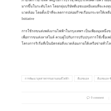
ภายใต้ก้าวย่างที่สำคัญในการบรรลุวัตถุประสงค์ด้านความยั่
มากขึ้นในระดับโลก โดยกลุ่มบริษัทดีเอชแอลมีแผนที่จะลงทุน 7
แวดล้อม โดยตั้งเป้าที่จะลดการปล่อยก๊าซเรือนกระจกให้เหลือ
Initiative
การใช้รถขนส่งพลังงานไฟฟ้าในกรุงเทพฯ เป็นเพียงมุมหนึ่ง
เพื่อการขนส่งลาสไมล์ ควบคู่ไปกับการปรับปรุงการใช้เชื้อ
โครงการริเริ่มที่เป็นมิตรต่อสิ่งแวดล้อมภายใต้เครือข่ายทั่ว
การพัฒนาอุตสาหกรรมยานยนต์ไฟฟ้า
ดีเอชแอล
ดีเอชแอล 
0 comment