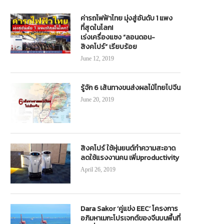
ค่ารถไฟฟ้าไทย มุ่งสู่อันดับ 1 แพง
ที่สุดในโลก!
บริดจสโตน นำร่องใช้รถมินิบัสไฟฟ้า
สถานีน้ำมันแฟลกชิพรูปแบบใหม่ “C
เร่งเครื่องแซง “ลอนดอน-
บริการรับ-ส่งพนักงานในนิคมอมตะซิตี้
Smart Station”
สิงคโปร์” เรียบร้อย
ลบุรี เดินหน้าสู่เป้าหมายสร้างสังคมที่
September 23, 2019
June 12, 2019
เป็นกลางทางคาร์บอน
February 23, 2023
รู้จัก 6 เส้นทางขนส่งผลไม้ไทยไปจีน
June 20, 2019
สิงคโปร์ ใช้หุ่นยนต์ทำความสะอาด
ลดใช้แรงงานคน เพิ่มproductivity
April 26, 2019
Dara Sakor ‘คู่แข่ง EEC’ โครงการ
อภิมหาเมกะโปรเจกต์ของจีนบนพื้นที่