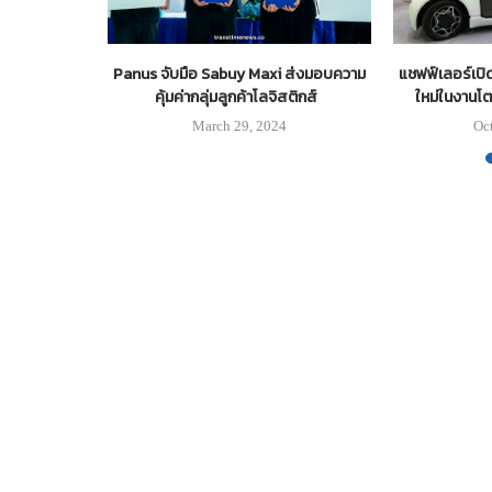
รฯส่งนวัตกรรม
Panus จับมือ Sabuy Maxi ส่งมอบความ
แชฟฟ์เลอร์เปิ
 Fill & Go+
คุ้มค่ากลุ่มลูกค้าโลจิสติกส์
ใหม่ในงานโต
ภัย
March 29, 2024
Oc
3