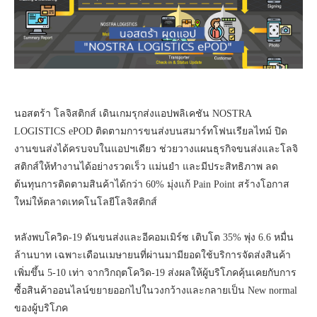
นอสตร้า โลจิสติกส์ เดินเกมรุกส่งแอปพลิเคชัน NOSTRA
LOGISTICS ePOD ติดตามการขนส่งบนสมาร์ทโฟนเรียลไทม์ ปิด
งานขนส่งได้ครบจบในแอปฯเดียว ช่วยวางแผนธุรกิจขนส่งและโลจิ
สติกส์ให้ทำงานได้อย่างรวดเร็ว แม่นยำ และมีประสิทธิภาพ ลด
ต้นทุนการติดตามสินค้าได้กว่า 60% มุ่งแก้ Pain Point สร้างโอกาส
ใหม่ให้ตลาดเทคโนโลยีโลจิสติกส์
หลังพบโควิด-19 ดันขนส่งและอีคอมเมิร์ซ เติบโต 35% พุ่ง 6.6 หมื่น
ล้านบาท เฉพาะเดือนเมษายนที่ผ่านมามียอดใช้บริการจัดส่งสินค้า
เพิ่มขึ้น 5-10 เท่า จากวิกฤตโควิด-19 ส่งผลให้ผู้บริโภคคุ้นเคยกับการ
ซื้อสินค้าออนไลน์ขยายออกไปในวงกว้างและกลายเป็น New normal
ของผู้บริโภค