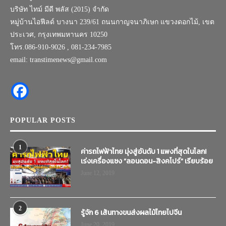
บริษัท ไทม์ มีดี พลัส (2015) จำกัด
หมู่บ้านไอฟีลด์ บางนา 239/61 ถนนกาญจนาภิเษก แขวงดอกไม้, เขต
ประเวศ, กรุงเทพมหานคร 10250
โทร.086-910-9026 , 081-234-7985
email: transtimenews@gmail.com
POPULAR POSTS
1
ค่ารถไฟฟ้าไทย มุ่งสู่อันดับ 1 แพงที่สุดในโลก!
เร่งเครื่องแซง “ลอนดอน-สิงคโปร์” เรียบร้อย
June 12, 2019
2
รู้จัก 6 เส้นทางขนส่งผลไม้ไทยไปจีน
June 20, 2019