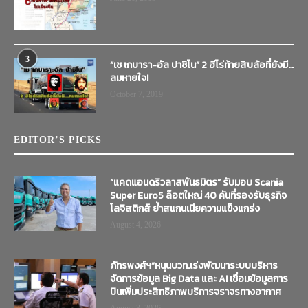
3
“เช เกบารา-อัล ปาชิโน” 2 ฮีโร่ท้ายสิบล้อที่ยังมี…
ลมหายใจ!
October 7, 2019
EDITOR’S PICKS
“แคดแอนดริวลาสพันธมิตร” รับมอบ Scania
Super Euro5 ล็อตใหญ่ 40 คันที่รองรับธุรกิจ
โลจิสติกส์ ย้ำสแกนเนียความแข็งแกร่ง
August 4, 2026
ภัทรพงศ์ฯ”หนุนบวท.เร่งพัฒนาระบบบริหาร
จัดการข้อมูล Big Data และ AI เชื่อมข้อมูลการ
บินเพิ่มประสิทธิภาพบริการจราจรทางอากาศ
August 3, 2026