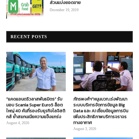
ส่วนแบ่งยอดขาย
December 19, 2019
RECENT POSTS
“แคดแอนดริวลาสพันธมิตร” รับ
ภัทรพงศ์ฯ”หนุนบวท.เร่งพัฒนา
มอบ Scania Super Euro5 ล็อต
ระบบบริหารจัดการข้อมูล Big
ใหญ่ 40 คันที่รองรับธุรกิจโลจิสติ
Data และ AI เชื่อมข้อมูลการบิน
กส์ ย้ำสแกนเนียความแข็งแกร่ง
เพิ่มประสิทธิภาพบริการจราจร
ทางอากาศ
August 4, 2026
August 3, 2026