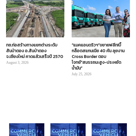
ทช.ก่อสร้างทางแยกต่างระดับ
“แมคแอนดริวฯ”ขยายฟลีท!บิ๊
สันป่าตอง อ.สันป่าตอง
กล็อตสแกนเนีย 40 คัน ลุยงาน
จ.เชียงใหม่ คาดแล้วเสร็จปี 2570
Cross Border ตอบ
โจทย์“สมรรถนะสูง-ประหยัด
August 3, 2026
น้ำมัน”
July 25, 2026