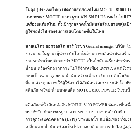
โมตุล (ประเทศไทย) เปิดตัวผลิตภัณฑ์ใหม่
MOTUL 8100 POWE
เฉพาะของ MOTUL มาตรฐาน API SN PLUS เทคโนโลยี ESTER
เครื่องยนต์ยุคใหม่ ตั้งเป้ารุกตลาดน้ำมันหล่อลื่นขยายกลุ่ม
ผู้ใช้รถทั่วไป รองรับการเติบโตมากขึ้นในไทย
นายเปโตร ออสวอลโด มาร์ โรชา
General manager บริษัท โ
ยาวนาน ในฐานะผู้นำระดับโลกในด้านการผลิตน้ำมันเครื่องและ
งานรถส่วนใหญ่มักมองว่า MOTUL เป็นน้ำมันเครื่องสำหรับรถ
น้ำมันเครื่องที่หลากหลาย ไม่ได้จำกัดเพียงแค่รถแข่ง แต่ยังร
กลุ่มเป้าหมาย รุกตลาดน้ำมันเครื่องเพื่อรองรับการเติบโต
ที่มากด้วยคุณภาพ ให้ผู้ใช้งานได้สัมผัสนวัตกรรมระดับโลกที
ผลิตภัณฑ์ใหม่ น้ำมันหล่อลื่น MOTUL 8100 POWER ในวันนี้
ผลิตภัณฑ์น้ำมันหล่อลื่น MOTUL 8100 POWER พัฒนาขึ้นเพื่
ประจำวัน ด้วยมาตรฐาน API SN PLUS และเทคโนโลยี ESTER
การจุดระเบิดผิดพลาด (LSPI) ประหยัดน้ำมันเชื้อเพลิง ทั้ง
เปลี่ยนถ่ายน้ำมันเครื่องเป็นไปอย่างปกติ มอบการปกป้องสูง