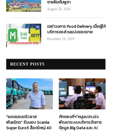
ชายฝั่งกัมพูชา
August 20, 2020
เขย่าวงการ Food Delivery เมื่อผู้ให้
บริการขอส่วนแบ่งยอดขาย
December 19, 2019
RECENT POSTS
“แคดแอนดริวลาส
ภัทรพงศ์ฯ”หนุนบวท.เร่ง
พันธมิตร” รับมอบ Scania
พัฒนาระบบบริหารจัดการ
Super Euro5 ล็อตใหญ่ 40
ข้อมูล Big Data และ AI