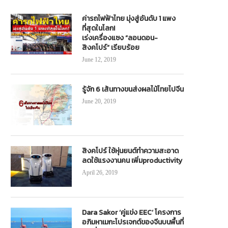
ค่ารถไฟฟ้าไทย มุ่งสู่อันดับ 1 แพง
ที่สุดในโลก!
เร่งเครื่องแซง “ลอนดอน-
“สแกนเนีย”ขานรับนโยบายรัฐ อัด
การรถไฟฯ ชี้แจงกรณีเตรียมขนย้
สิงคโปร์” เรียบร้อย
แคมเปญฯพิเศษ 49,999 บาท กับการ
ดีเซลรางจากประเทศญี่ปุ่น จำนวน 17 
เปลี่ยนใช้ B20
ใช้งาน
June 12, 2019
April 24, 2019
September 10, 2021
รู้จัก 6 เส้นทางขนส่งผลไม้ไทยไปจีน
June 20, 2019
สิงคโปร์ ใช้หุ่นยนต์ทำความสะอาด
ลดใช้แรงงานคน เพิ่มproductivity
April 26, 2019
Dara Sakor ‘คู่แข่ง EEC’ โครงการ
อภิมหาเมกะโปรเจกต์ของจีนบนพื้นที่