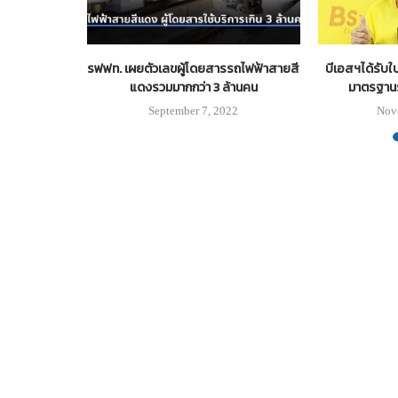
o 6 คัน ให้
รฟฟท. เผยตัวเลขผู้โดยสารรถไฟฟ้าสายสี
บีเอสฯได้รับ
วิสฯ’
แดงรวมมากกว่า 3 ล้านคน
มาตรฐาน
19
September 7, 2022
Nov