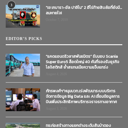
3
“เช เกบารา-อัล ปาชิโน” 2 ฮีโร่ท้ายสิบล้อที่ยังมี…
ลมหายใจ!
October 7, 2019
EDITOR’S PICKS
“แคดแอนดริวลาสพันธมิตร” รับมอบ Scania
Super Euro5 ล็อตใหญ่ 40 คันที่รองรับธุรกิจ
โลจิสติกส์ ย้ำสแกนเนียความแข็งแกร่ง
August 4, 2026
ภัทรพงศ์ฯ”หนุนบวท.เร่งพัฒนาระบบบริหาร
จัดการข้อมูล Big Data และ AI เชื่อมข้อมูลการ
บินเพิ่มประสิทธิภาพบริการจราจรทางอากาศ
August 3, 2026
ทช.ก่อสร้างทางแยกต่างระดับสันป่าตอง