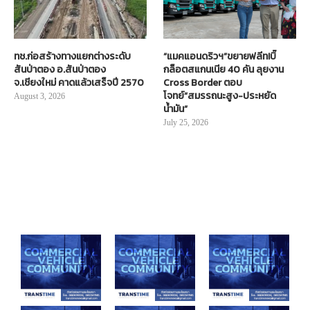
ทช.ก่อสร้างทางแยกต่างระดับ
“แมคแอนดริวฯ”ขยายฟลีท!บิ๊
สันป่าตอง อ.สันป่าตอง
กล็อตสแกนเนีย 40 คัน ลุยงาน
จ.เชียงใหม่ คาดแล้วเสร็จปี 2570
Cross Border ตอบ
โจทย์“สมรรถนะสูง-ประหยัด
August 3, 2026
น้ำมัน”
July 25, 2026