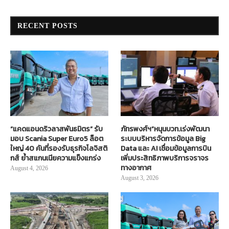
RECENT POSTS
“แคดแอนดริวลาสพันธมิตร” รับ
ภัทรพงศ์ฯ”หนุนบวท.เร่งพัฒนา
มอบ Scania Super Euro5 ล็อต
ระบบบริหารจัดการข้อมูล Big
ใหญ่ 40 คันที่รองรับธุรกิจโลจิสติ
Data และ AI เชื่อมข้อมูลการบิน
กส์ ย้ำสแกนเนียความแข็งแกร่ง
เพิ่มประสิทธิภาพบริการจราจร
ทางอากาศ
August 4, 2026
August 3, 2026