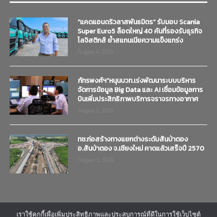
“แคดแอนดริวลาสพันธมิตร” รับมอบ Scania
Super Euro5 ล็อตใหญ่ 40 คันที่รองรับธุรกิจ
โลจิสติกส์ ย้ำสแกนเนียความแข็งแกร่ง
August 4, 2026
ภัทรพงศ์ฯ”หนุนบวท.เร่งพัฒนาระบบบริหาร
จัดการข้อมูล Big Data และ AI เชื่อมข้อมูลการ
บินเพิ่มประสิทธิภาพบริการจราจรทางอากาศ
August 3, 2026
ทช.ก่อสร้างทางแยกต่างระดับสันป่าตอง
อ.สันป่าตอง จ.เชียงใหม่ คาดแล้วเสร็จปี 2570
August 3, 2026
เราใช้คุกกี้เพื่อเพิ่มประสิทธิภาพและประสบการณ์ที่ดีในการใช้เว็บไซต์