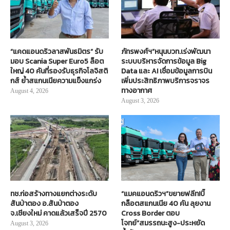
“แคดแอนดริวลาสพันธมิตร” รับ
ภัทรพงศ์ฯ”หนุนบวท.เร่งพัฒนา
มอบ Scania Super Euro5 ล็อต
ระบบบริหารจัดการข้อมูล Big
ใหญ่ 40 คันที่รองรับธุรกิจโลจิสติ
Data และ AI เชื่อมข้อมูลการบิน
กส์ ย้ำสแกนเนียความแข็งแกร่ง
เพิ่มประสิทธิภาพบริการจราจร
ทางอากาศ
August 4, 2026
August 3, 2026
ทช.ก่อสร้างทางแยกต่างระดับ
“แมคแอนดริวฯ”ขยายฟลีท!บิ๊
สันป่าตอง อ.สันป่าตอง
กล็อตสแกนเนีย 40 คัน ลุยงาน
จ.เชียงใหม่ คาดแล้วเสร็จปี 2570
Cross Border ตอบ
โจทย์“สมรรถนะสูง-ประหยัด
August 3, 2026