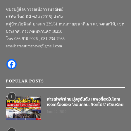
ชมรมผู้สื่อข่าวรถเพื่อการพาณิชย์
บริษัท ไทม์ มีดี พลัส (2015) จำกัด
หมู่บ้านไอฟีลด์ บางนา 239/61 ถนนกาญจนาภิเษก แขวงดอกไม้, เขต
ประเวศ, กรุงเทพมหานคร 10250
โทร.086-910-9026 , 081-234-7985
email: transtimenews@gmail.com
POPULAR POSTS
1
ค่ารถไฟฟ้าไทย มุ่งสู่อันดับ 1 แพงที่สุดในโลก!
เร่งเครื่องแซง “ลอนดอน-สิงคโปร์” เรียบร้อย
June 12, 2019