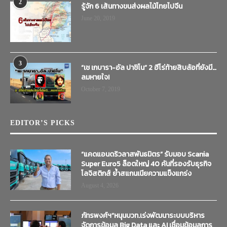
2
รู้จัก 6 เส้นทางขนส่งผลไม้ไทยไปจีน
June 20, 2019
3
“เช เกบารา-อัล ปาชิโน” 2 ฮีโร่ท้ายสิบล้อที่ยังมี…
ลมหายใจ!
October 7, 2019
EDITOR’S PICKS
“แคดแอนดริวลาสพันธมิตร” รับมอบ Scania
Super Euro5 ล็อตใหญ่ 40 คันที่รองรับธุรกิจ
โลจิสติกส์ ย้ำสแกนเนียความแข็งแกร่ง
August 4, 2026
ภัทรพงศ์ฯ”หนุนบวท.เร่งพัฒนาระบบบริหาร
จัดการข้อมูล Big Data และ AI เชื่อมข้อมูลการ