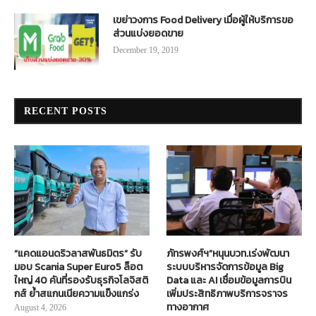
เขย่าวงการ Food Delivery เมื่อผู้ให้บริการขอ
ส่วนแบ่งยอดขาย
December 19, 2019
RECENT POSTS
“แคดแอนดริวลาสพันธมิตร” รับ
ภัทรพงศ์ฯ”หนุนบวท.เร่งพัฒนา
มอบ Scania Super Euro5 ล็อต
ระบบบริหารจัดการข้อมูล Big
ใหญ่ 40 คันที่รองรับธุรกิจโลจิสติ
Data และ AI เชื่อมข้อมูลการบิน
กส์ ย้ำสแกนเนียความแข็งแกร่ง
เพิ่มประสิทธิภาพบริการจราจร
ทางอากาศ
August 4, 2026