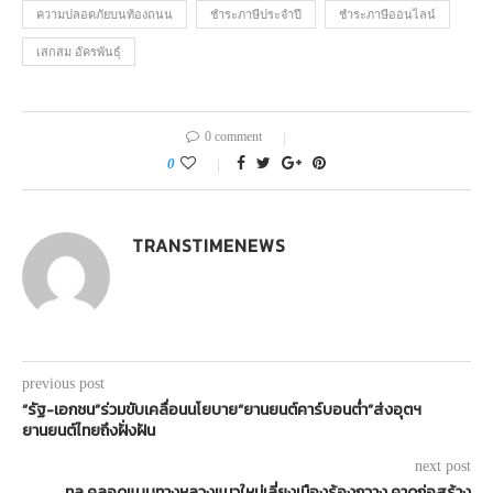
ความปลอดภัยบนท้องถนน
ชำระภาษีประจำปี
ชำระภาษีออนไลน์
เสกสม อัครพันธุ์
0 comment
0
TRANSTIMENEWS
previous post
“รัฐ-เอกชน”ร่วมขับเคลื่อนนโยบาย“ยานยนต์คาร์บอนต่ำ”ส่งอุตฯ
ยานยนต์ไทยถึงฝั่งฝัน
next post
ทล.คลอดแบบทางหลวงแนวใหม่เลี่ยงเมืองร้องกวาง คาดก่อสร้าง