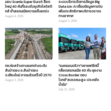
มอบ Scania Super Euro5 ล็อต
ระบบบริหารจัดการข้อมูล Big
ใหญ่ 40 คันที่รองรับธุรกิจโลจิสติ
Data และ AI เชื่อมข้อมูลการบิน
กส์ ย้ำสแกนเนียความแข็งแกร่ง
เพิ่มประสิทธิภาพบริการจราจร
ทางอากาศ
August 4, 2026
August 3, 2026
ทช.ก่อสร้างทางแยกต่างระดับ
“แมคแอนดริวฯ”ขยายฟลีท!บิ๊
สันป่าตอง อ.สันป่าตอง
กล็อตสแกนเนีย 40 คัน ลุยงาน
จ.เชียงใหม่ คาดแล้วเสร็จปี 2570
Cross Border ตอบ
โจทย์“สมรรถนะสูง-ประหยัด
August 3, 2026
น้ำมัน”
July 25, 2026