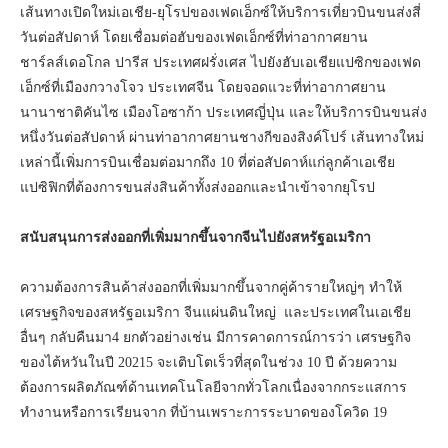
เส้นทางเปิดใหม่เอเชีย-ยุโรปของเฟดเอ็กซ์ให้บริการเที่ยวบินขนส่งสี่
วันต่อสัปดาห์ โดยเชื่อมต่อฮับของเฟดเอ็กซ์ที่ท่าอากาศยาน
ชาร์ลส์เดอโกล ปารีส ประเทศฝรั่งเศส ไปยังฮับเอเชียแปซิกของเฟด
เอ็กซ์ที่เมืองกวางโจว ประเทศจีน โดยจอดแวะที่ท่าอากาศยาน
นานาชาติคันไซ เมืองโอซาก้า ประเทศญี่ปุ่น และให้บริการบินขนส่ง
หนึ่งวันต่อสัปดาห์ ผ่านท่าอากาศยานชางกีของสิงค์โปร์ เส้นทางใหม่
เหล่านี้เพิ่มการบินเชื่อมต่อมากถึง 10 ที่ต่อสัปดาห์แก่ลูกค้าเอเชีย
แปซิฟิกที่ต้องการขนส่งสินค้าทั้งส่งออกและนำเข้าจากยุโรป
สนับสนุนการส่งออกที่เพิ่มมากขึ้นจากจีนไปยังสหรัฐอเมริกา
ความต้องการสินค้าส่งออกที่เพิ่มมากขึ้นจากคู่ค้ารายใหญ่ๆ ทำให้
เศรษฐกิจของสหรัฐอเมริกา จีนแผ่นดินใหญ่ และประเทศในเอเชีย
อื่นๆ กลับคืนมา4 ยกตัวอย่างเช่น มีการคาดการณ์การว่า เศรษฐกิจ
ของไต้หวันในปี 20215 จะเติบโตเร็วที่สุดในช่วง 10 ปี ด้วยความ
ต้องการผลิตภัณฑ์ด้านเทคโนโลยีจากทั่วโลกเนื่องจากกระแสการ
ทำงานหรือการเรียนจาก ที่บ้านเพราะการระบาดของโควิด 19