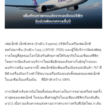
เฟดเอ็กซ์ เอ็กซ์เพรส (FedEx Express) บริษัทในเครือเฟดเอ็กซ์
คอร์ปอเรชั่น (FedEx Corp.) (NYSE: FDX) และผู้ให้บริการจัดส่งพัสดุ
รายใหญ่ที่สุดของโลกได้เสริมศักยภาพให้กับธุรกิจในเอเชียแปซืฟิก
โดยการเปิดเส้นทางบริการใหม่เพิ่มอีกสองเส้นทางไปยังยุโรปและ
อเมริกาเหนือ นอกจากนี้ เฟดเอ็กซ์ยังเพิ่มเครื่องบินขนส่งสินค้า 767 ที่
มีตัวเครื่องบินกว้างทำให้ขบวนเครื่องบินขนส่งทั้งหมดของเฟดเอ็กซ์
ในเอเชียเป็นเครื่องบิน ที่มีลำตัวกว้าง 100%
การเปิดตัวเส้นทางบินใหม่ทั้งสองเส้นทางเป็นการขยายเครือข่ายครั้ง
ล่าสุดของเฟดเอ็กซ์ ในขณะที่เศรษฐกิจในเอเชียแปซิฟิกเริ่มกลับคืน
มา[1] เมื่อรวมเส้นทางขนส่งทางอากาศระหว่างทวีปที่เปิดใหม่ 4 เส้น