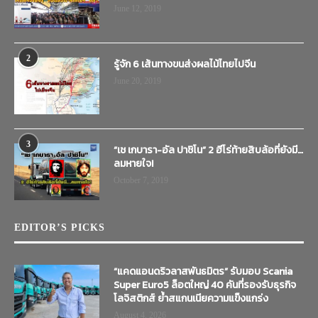
June 12, 2019
2
รู้จัก 6 เส้นทางขนส่งผลไม้ไทยไปจีน
June 20, 2019
3
“เช เกบารา-อัล ปาชิโน” 2 ฮีโร่ท้ายสิบล้อที่ยังมี…
ลมหายใจ!
October 7, 2019
EDITOR’S PICKS
“แคดแอนดริวลาสพันธมิตร” รับมอบ Scania
Super Euro5 ล็อตใหญ่ 40 คันที่รองรับธุรกิจ
โลจิสติกส์ ย้ำสแกนเนียความแข็งแกร่ง
August 4, 2026