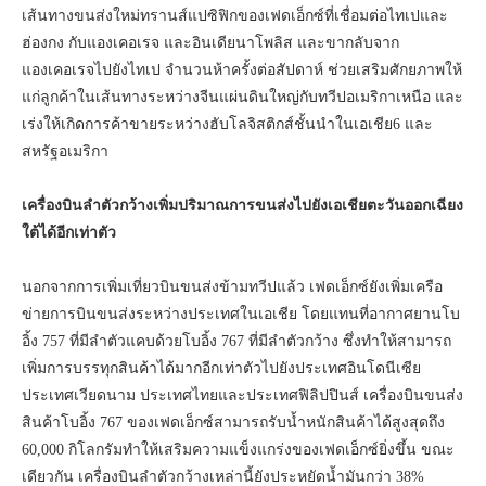
เส้นทางขนส่งใหม่ทรานส์แปซิฟิกของเฟดเอ็กซ์ที่เชื่อมต่อไทเปและ
ฮ่องกง กับแองเคอเรจ และอินเดียนาโพลิส และขากลับจาก
แองเคอเรจไปยังไทเป จำนวนห้าครั้งต่อสัปดาห์ ช่วยเสริมศักยภาพให้
แก่ลูกค้าในเส้นทางระหว่างจีนแผ่นดินใหญ่กับทวีปอเมริกาเหนือ และ
เร่งให้เกิดการค้าขายระหว่างฮับโลจิสติกส์ชั้นนำในเอเชีย6 และ
สหรัฐอเมริกา
เครื่องบินลำตัวกว้างเพิ่มปริมาณการขนส่งไปยังเอเชียตะวันออกเฉียง
ใต้ได้อีกเท่าตัว
นอกจากการเพิ่มเที่ยวบินขนส่งข้ามทวีปแล้ว เฟดเอ็กซ์ยังเพิ่มเครือ
ข่ายการบินขนส่งระหว่างประเทศในเอเชีย โดยแทนที่อากาศยานโบ
อิ้ง 757 ที่มีลำตัวแคบด้วยโบอิ้ง 767 ที่มีลำตัวกว้าง ซึ่งทำให้สามารถ
เพิ่มการบรรทุกสินค้าได้มากอีกเท่าตัวไปยังประเทศอินโดนีเซีย
ประเทศเวียดนาม ประเทศไทยและประเทศฟิลิปปินส์ เครื่องบินขนส่ง
สินค้าโบอิ้ง 767 ของเฟดเอ็กซ์สามารถรับน้ำหนักสินค้าได้สูงสุดถึง
60,000 กิโลกรัมทำให้เสริมความแข็งแกร่งของเฟดเอ็กซ์ยิ่งขึ้น ขณะ
เดียวกัน เครื่องบินลำตัวกว้างเหล่านี้ยังประหยัดน้ำมันกว่า 38%