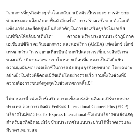
“จากการที่ธุรกิจต่างๆ ทั่วโลกกลับมาเปิดตัวเป็นระยะๆ การค้าขาย
ข้ามพรมแดนจึงกลับมาฟื้นตัวอีกครั้ง7 การสร้างเครือข่ายทั่วโลกที่
แข็งแกร่งและยืดหยุ่นเป็นสิ่งสำคัญในการส่งเสริมธุรกิจในเอเชีย
แปซิฟิกให้กลับมาเติบโต” คาวอล พรีท ประธานประจำภูมิภาค
เอเชียแปซิฟิก ตะวันออกกลาง และแอฟริกา (AMEA) เฟดเอ็กซ์ เอ็กซ์
เพรซ กล่าว “การขยายเที่ยวบินข้ามทวีปและการเพิ่มประสิทธิภาพ
ของเครื่องบินขนส่งของเราในหลายเดือนที่ผ่านมาเป็นสิ่งยืนยัน
ความมุ่งมั่นของเฟดเอ็กซ์ในการสนับสนุนธุรกิจทุกขนาด โดยเฉพาะ
อย่างยิ่งในช่วงที่อีคอมเมิร์ซเติบโตอย่างรวดเร็ว รวมทั้งในช่วงที่มี
ความต้องการขนส่งสูงสุดในช่วงเทศกาลสิ้นปี”
ไม่นานมานี้ เฟดเอ็กซ์เสริมความแข็งแกร่งด้านอีคอมเมิร์ซระหว่าง
ประเทศ ด้วยการเปิดตัว FedEx® International Connect Plus (FICP)
บริการใหม่ของ FedEx Express International ซึ่งเป็นบริการขนส่งพัสดุ
สำหรับธุรกิจอีคอมเมิร์ซข้ามประเทศในแบบระบุวันได้ที่รวดเร็วและ
มีราคาเหมาะสม