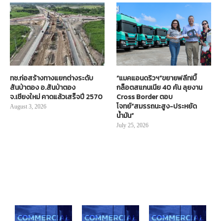
ทช.ก่อสร้างทางแยกต่างระดับ
“แมคแอนดริวฯ”ขยายฟลีท!บิ๊
สันป่าตอง อ.สันป่าตอง
กล็อตสแกนเนีย 40 คัน ลุยงาน
จ.เชียงใหม่ คาดแล้วเสร็จปี 2570
Cross Border ตอบ
โจทย์“สมรรถนะสูง-ประหยัด
August 3, 2026
น้ำมัน”
July 25, 2026