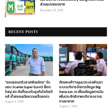
ส่วนแบ่งยอดขาย
December 19, 2019
RECENT POSTS
“แคดแอนดริวลาสพันธมิตร” รับ
ภัทรพงศ์ฯ”หนุนบวท.เร่งพัฒนา
มอบ Scania Super Euro5 ล็อต
ระบบบริหารจัดการข้อมูล Big
ใหญ่ 40 คันที่รองรับธุรกิจโลจิสติ
Data และ AI เชื่อมข้อมูลการบิน
กส์ ย้ำสแกนเนียความแข็งแกร่ง
เพิ่มประสิทธิภาพบริการจราจร
ทางอากาศ
August 4, 2026
August 3, 2026