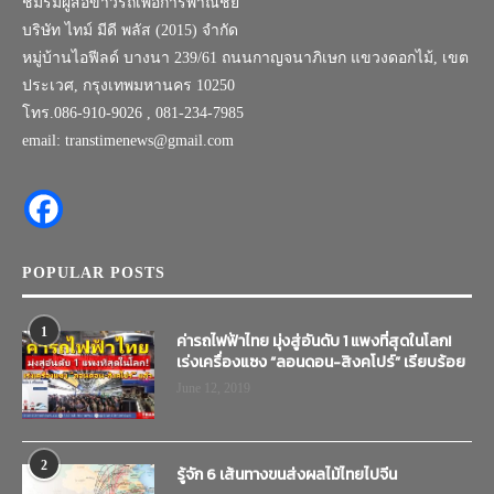
ชมรมผู้สื่อข่าวรถเพื่อการพาณิชย์
บริษัท ไทม์ มีดี พลัส (2015) จำกัด
หมู่บ้านไอฟีลด์ บางนา 239/61 ถนนกาญจนาภิเษก แขวงดอกไม้, เขต
ประเวศ, กรุงเทพมหานคร 10250
โทร.086-910-9026 , 081-234-7985
email: transtimenews@gmail.com
POPULAR POSTS
1
ค่ารถไฟฟ้าไทย มุ่งสู่อันดับ 1 แพงที่สุดในโลก!
เร่งเครื่องแซง “ลอนดอน-สิงคโปร์” เรียบร้อย
June 12, 2019
2
รู้จัก 6 เส้นทางขนส่งผลไม้ไทยไปจีน