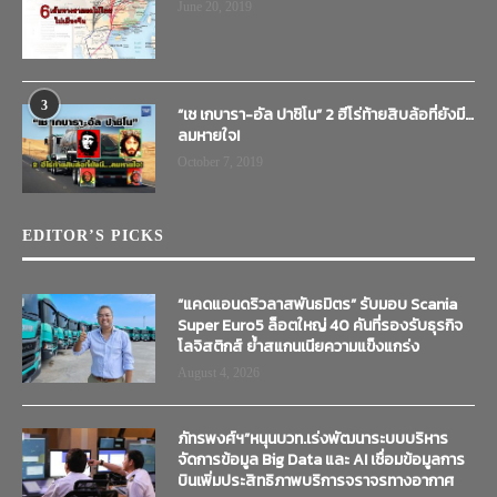
June 20, 2019
3
“เช เกบารา-อัล ปาชิโน” 2 ฮีโร่ท้ายสิบล้อที่ยังมี…
ลมหายใจ!
October 7, 2019
EDITOR’S PICKS
“แคดแอนดริวลาสพันธมิตร” รับมอบ Scania
Super Euro5 ล็อตใหญ่ 40 คันที่รองรับธุรกิจ
โลจิสติกส์ ย้ำสแกนเนียความแข็งแกร่ง
August 4, 2026
ภัทรพงศ์ฯ”หนุนบวท.เร่งพัฒนาระบบบริหาร
จัดการข้อมูล Big Data และ AI เชื่อมข้อมูลการ
บินเพิ่มประสิทธิภาพบริการจราจรทางอากาศ