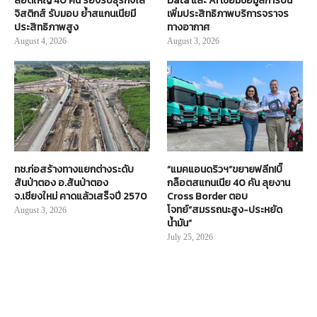
ล็อตใหญ่ 40 คัน รองรับธุรกิจโล
Data และ AI เชื่อมข้อมูลการบิน
จิสติกส์ รับมอบ ย้ำสแกนเนียมี
เพิ่มประสิทธิภาพบริการจราจร
ประสิทธิภาพสูง
ทางอากาศ
August 4, 2026
August 3, 2026
ทช.ก่อสร้างทางแยกต่างระดับ
“แมคแอนดริวฯ”ขยายฟลีท!บิ๊
สันป่าตอง อ.สันป่าตอง
กล็อตสแกนเนีย 40 คัน ลุยงาน
จ.เชียงใหม่ คาดแล้วเสร็จปี 2570
Cross Border ตอบ
โจทย์“สมรรถนะสูง-ประหยัด
August 3, 2026
น้ำมัน”
July 25, 2026