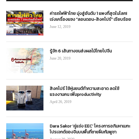
ค่ารถไฟฟ้าไทย มุ่งสู่อันดับ 1 แพงที่สุดในโลก!
เร่งเครื่องแซง “ลอนดอน-สิงคโปร์” เรียบร้อย
June 12, 2019
รู้จัก 6 เส้นทางขนส่งผลไม้ไทยไปจีน
June 20, 2019
สิงคโปร์ ใช้หุ่นยนต์ทำความสะอาด ลดใช้
แรงงานคน เพิ่มproductivity
April 26, 2019
Dara Sakor ‘คู่แข่ง EEC’ โครงการอภิมหาเมกะ
โปรเจกต์ของจีนบนพื้นที่ชายฝั่งกัมพูชา