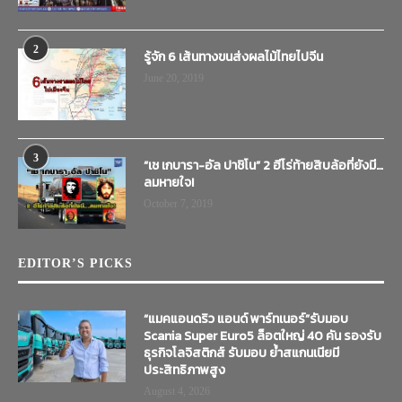
2
รู้จัก 6 เส้นทางขนส่งผลไม้ไทยไปจีน
June 20, 2019
3
“เช เกบารา-อัล ปาชิโน” 2 ฮีโร่ท้ายสิบล้อที่ยังมี…
ลมหายใจ!
October 7, 2019
EDITOR’S PICKS
“แมคแอนดริว แอนด์ พาร์ทเนอร์”รับมอบ
Scania Super Euro5 ล็อตใหญ่ 40 คัน รองรับ
ธุรกิจโลจิสติกส์ รับมอบ ย้ำสแกนเนียมี
ประสิทธิภาพสูง
August 4, 2026