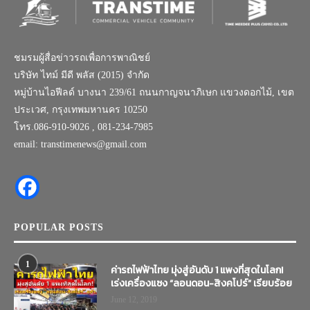
ชมรมผู้สื่อข่าวรถเพื่อการพาณิชย์
บริษัท ไทม์ มีดี พลัส (2015) จำกัด
หมู่บ้านไอฟีลด์ บางนา 239/61 ถนนกาญจนาภิเษก แขวงดอกไม้, เขต
ประเวศ, กรุงเทพมหานคร 10250
โทร.086-910-9026 , 081-234-7985
email: transtimenews@gmail.com
POPULAR POSTS
1
ค่ารถไฟฟ้าไทย มุ่งสู่อันดับ 1 แพงที่สุดในโลก!
เร่งเครื่องแซง “ลอนดอน-สิงคโปร์” เรียบร้อย
June 12, 2019