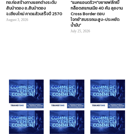
ทช.ก่อสร้างทางแยกต่างระดับ
“แมคแอนดริวฯ”ขยายฟลีท!บิ๊
สันป่าตอง อ.สันป่าตอง
กล็อตสแกนเนีย 40 คัน ลุยงาน
จ.เชียงใหม่ คาดแล้วเสร็จปี 2570
Cross Border ตอบ
โจทย์“สมรรถนะสูง-ประหยัด
August 3, 2026
น้ำมัน”
July 25, 2026