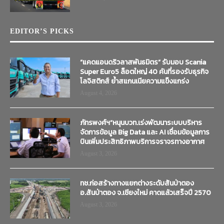
EDITOR’S PICKS
“แคดแอนดริวลาสพันธมิตร” รับมอบ Scania
Super Euro5 ล็อตใหญ่ 40 คันที่รองรับธุรกิจ
โลจิสติกส์ ย้ำสแกนเนียความแข็งแกร่ง
August 4, 2026
ภัทรพงศ์ฯ”หนุนบวท.เร่งพัฒนาระบบบริหาร
จัดการข้อมูล Big Data และ AI เชื่อมข้อมูลการ
บินเพิ่มประสิทธิภาพบริการจราจรทางอากาศ
August 3, 2026
ทช.ก่อสร้างทางแยกต่างระดับสันป่าตอง
อ.สันป่าตอง จ.เชียงใหม่ คาดแล้วเสร็จปี 2570
August 3, 2026