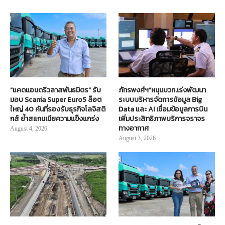
“แคดแอนดริวลาสพันธมิตร” รับ
ภัทรพงศ์ฯ”หนุนบวท.เร่งพัฒนา
มอบ Scania Super Euro5 ล็อต
ระบบบริหารจัดการข้อมูล Big
ใหญ่ 40 คันที่รองรับธุรกิจโลจิสติ
Data และ AI เชื่อมข้อมูลการบิน
กส์ ย้ำสแกนเนียความแข็งแกร่ง
เพิ่มประสิทธิภาพบริการจราจร
ทางอากาศ
August 4, 2026
August 3, 2026