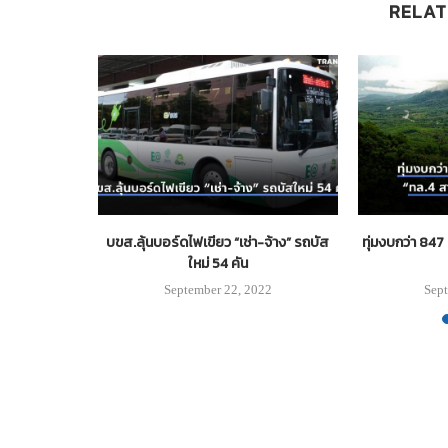
RELAT
ชาชนเดินทาง
บขส.ลุ้นบอร์ดไฟเขียว “เช่า-จ้าง” รถบัส
ทุ่มงบกว่า 84
ใหม่ 54 คัน
2
September 22, 2022
Sept