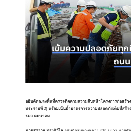
อธิบดีทล.ลงพื้นที่ตรวจติดตามความคืบหน้าโครงการก่อสร
พระรามที่ 2) พร้อมเน้นย้ำมาตรการความปลอดภัยเต็มที่สร
รมว.คมนาคม
นายสราวุธ ทรงศิวิไล
อธิบดีกรมทางหลวง เปิดเผยว่า นายศัก