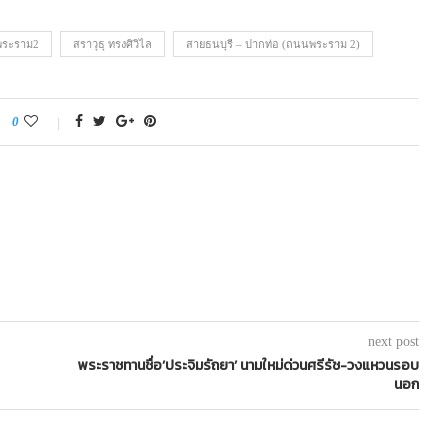
ระราม2
สราวุธุ ทรงศิวิไล
สายธนบุรี – ปากท่อ (ถนนพระราม 2)
0
next post
พระราชทานชื่อ’ประจิมรัถยา’ นามใหม่ด่วนศรีรัช-วงแหวนรอบ
นอก