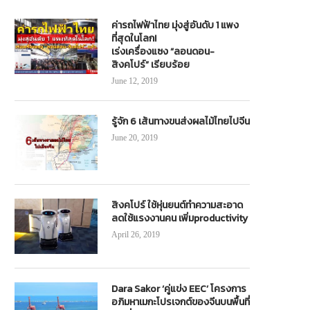
ค่ารถไฟฟ้าไทย มุ่งสู่อันดับ 1 แพง
ที่สุดในโลก!
เร่งเครื่องแซง “ลอนดอน-
สิงคโปร์” เรียบร้อย
June 12, 2019
รู้จัก 6 เส้นทางขนส่งผลไม้ไทยไปจีน
June 20, 2019
“สุริยะ”เปิดโปรเจกต์ปี 68 รวม 223
น้ำเจ้าพระยาสูง! รถไฟฟ้า MINE S
โครงการ วงเงิน 1.36 แสนล้าน...
Ferry หยุดบางเที่ยว
January 10, 2025
October 5, 2022
สิงคโปร์ ใช้หุ่นยนต์ทำความสะอาด
ลดใช้แรงงานคน เพิ่มproductivity
April 26, 2019
Dara Sakor ‘คู่แข่ง EEC’ โครงการ
อภิมหาเมกะโปรเจกต์ของจีนบนพื้นที่