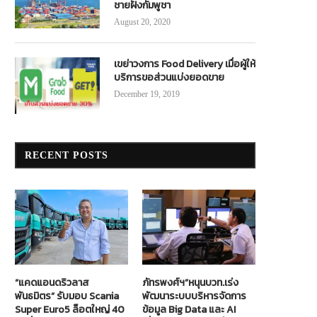
ชายฝั่งกัมพูชา
August 20, 2020
เขย่าวงการ Food Delivery เมื่อผู้ให้
บริการขอส่วนแบ่งยอดขาย
December 19, 2019
RECENT POSTS
“แคดแอนดริวลาส
ภัทรพงศ์ฯ”หนุนบวท.เร่ง
พันธมิตร” รับมอบ Scania
พัฒนาระบบบริหารจัดการ
Super Euro5 ล็อตใหญ่ 40
ข้อมูล Big Data และ AI