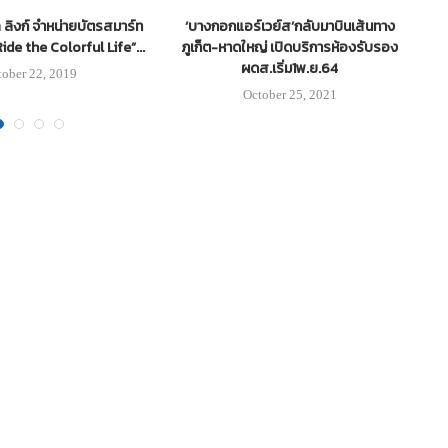
 ลิงก์ จำหน่ายบัตรสมาร์ท
‘บางกอกแอร์เวย์ส’กลับมาบินเส้นทาง
‘ค
de the Colorful Life”...
ภูเก็ต-หาดใหญ่ เปิดบริการห้องรับรอง
ผดส.เริ่ม1พ.ย.64
tober 22, 2019
October 25, 2021