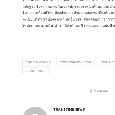
ใช้ระยะเวลาดำเนินการรวมจัดส่งไม่เกิน 7 วันทำการ สำหรั
หลักฐานชั่วคราวแสดงกับเจ้าพนักงานเจ้าหน้าที่แทนแผ่นป้ายทะเ
ต้องการเคลือบสีใหม่ ต้องผ่านการทำความสะอาดเบื้องต้น และ
ทะเบียนที่ชำรุดเนื่องจากสาเหตุอื่น เช่น สีหลุดลอกมาจากการ
ใหม่ทดแทนของเดิมได้ โดยมีค่าคำขอ 5 บาท และค่าแผ่นป้าย
กรมการขนส่งทางบก
กรมการขนส่งทางบก (ขบ.)
คมนาคมขน
เสกสม อัครพันธุ์
0 comment
TRANSTIMENEWS