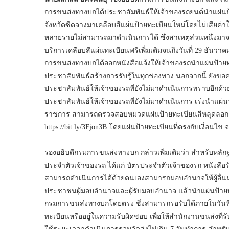
การขนส่งทางบกได้ประชาสัมพันธ์ให้เจ้าของรถยนต์นำแผ่นป้า
จังหวัดซีดจางมาเคลือบสีแผ่นป้ายทะเบียนใหม่โดยไม่เสียค่าใช้จ
หลายรายไม่สามารถมาดำเนินการได้ ซึ่งสาเหตุส่วนหนึ่งม
บริการเคลือบสีแผ่นทะเบียนฟรีเพิ่มเติมจนถึงวันที่ 29 ธันวา
การขนส่งทางบกได้ออกหนังสือแจ้งให้เจ้าของรถนำแผ่นป้ายทะ
ประชาสัมพันธ์สร้างการรับรู้ในทุกช่องทาง นอกจากนี้ ยัง
ประชาสัมพันธ์ให้เจ้าของรถที่ยังไม่มาดำเนินการทราบอีกด้วย
ประชาสัมพันธ์ให้เจ้าของรถที่ยังไม่มาดำเนินการ เร่งนำแผ
ราชการ สามารถตรวจสอบหมวดแผ่นป้ายทะเบียนสีหลุดลอกง่า
https://bit.ly/3Fjon3B โดยแผ่นป้ายทะเบียนที่ตรงกับเงื่อนไ
รองอธิบดีกรมการขนส่งทางบก กล่าวเพิ่มเติมว่า สำหรับหลักฐ
ประจำตัวเจ้าของรถ ได้แก่ บัตรประจำตัวเจ้าของรถ หนังสือร
สามารถดำเนินการได้ด้วยตนเองสามารถมอบอำนาจให้ผู้อื่น
ประชาชนผู้มอบอำนาจและผู้รับมอบอำนาจ แล้วนำแผ่นป้ายทะ
กรมการขนส่งทางบกโดยตรง ซึ่งสามารถรอรับได้ภายในวันที่ติด
ทะเบียนหรืออยู่ในความรับผิดชอบ เพื่อให้สำนักงานขนส่งที่