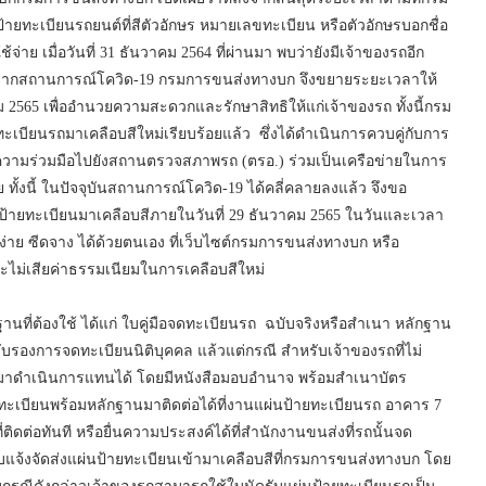
ยทะเบียนรถยนต์ที่สีตัวอักษร หมายเลขทะเบียน หรือตัวอักษรบอกชื่อ
่าย เมื่อวันที่ 31 ธันวาคม 2564 ที่ผ่านมา พบว่ายังมีเจ้าของรถอีก
าจากสถานการณ์โควิด-19 กรมการขนส่งทางบก จึงขยายระยะเวลาให้
คม 2565 เพื่ออำนวยความสะดวกและรักษาสิทธิให้แก่เจ้าของรถ ทั้งนี้กรม
เบียนรถมาเคลือบสีใหม่เรียบร้อยแล้ว ซึ่งได้ดำเนินการควบคู่กับการ
ขอความร่วมมือไปยังสถานตรวจสภาพรถ (ตรอ.) ร่วมเป็นเครือข่ายในการ
 ทั้งนี้ ในปัจจุบันสถานการณ์โควิด-19 ได้คลี่คลายลงแล้ว จึงขอ
่นป้ายทะเบียนมาเคลือบสีภายในวันที่ 29 ธันวาคม 2565 ในวันและเวลา
ย ซีดจาง ได้ด้วยตนเอง ที่เว็บไซต์กรมการขนส่งทางบก หรือ
ข จะไม่เสียค่าธรรมเนียมในการเคลือบสีใหม่
านที่ต้องใช้ ได้แก่ ใบคู่มือจดทะเบียนรถ ฉบับจริงหรือสำเนา หลักฐาน
ับรองการจดทะเบียนนิติบุคคล แล้วแต่กรณี สำหรับเจ้าของรถที่ไม่
มาดำเนินการแทนได้ โดยมีหนังสือมอบอำนาจ พร้อมสำเนาบัตร
เบียนพร้อมหลักฐานมาติดต่อได้ที่งานแผ่นป้ายทะเบียนรถ อาคาร 7
ต่อทันที หรือยื่นความประสงค์ได้ที่สำนักงานขนส่งที่รถนั้นจด
รับแจ้งจัดส่งแผ่นป้ายทะเบียนเข้ามาเคลือบสีที่กรมการขนส่งทางบก โดย