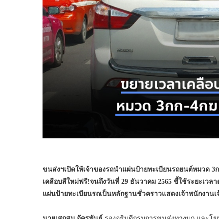
ขนส่งฯเปิดให้เจ้าของรถนำแผ่นป้ายทะเบียนรถยนต์หมวด
3
ก
เคลือบสีใหม่ฟรี!จนถึงวันที่
29
ธันวาคม
2565
ชี้
ใช้ระยะเวลาด
แผ่นป้ายทะเบียนรถเป็นหลักฐานชั่วคราวแสดงเจ้าพนักงานเจ้าห
นายเสกสม อัครพันธุ์
รองอธิบดีกรมการขนส่งทางบก และโฆษก