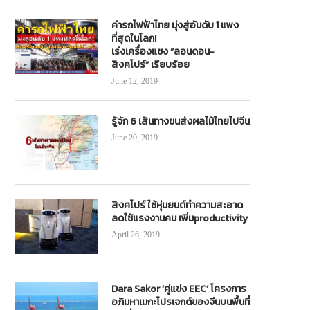
าลเท็กซ์ จับมือ วีซ่า’เปิดบริการชำระเงิน
ทช.บำรุงถนนสาย ปท.3033 อ.หนอง
ค่ารถไฟฟ้าไทย มุ่งสู่อันดับ 1 แพง
แบบคอนแทคเลสครั้งแรกในไทย
จ.ปทุมธานี แล้วเสร็จและเปิดใช้สัญ
ที่สุดในโลก!
เร่งเครื่องแซง “ลอนดอน-
January 3, 2020
December 3, 2024
สิงคโปร์” เรียบร้อย
June 12, 2019
รู้จัก 6 เส้นทางขนส่งผลไม้ไทยไปจีน
June 20, 2019
สิงคโปร์ ใช้หุ่นยนต์ทำความสะอาด
ลดใช้แรงงานคน เพิ่มproductivity
April 26, 2019
Dara Sakor ‘คู่แข่ง EEC’ โครงการ
อภิมหาเมกะโปรเจกต์ของจีนบนพื้นที่