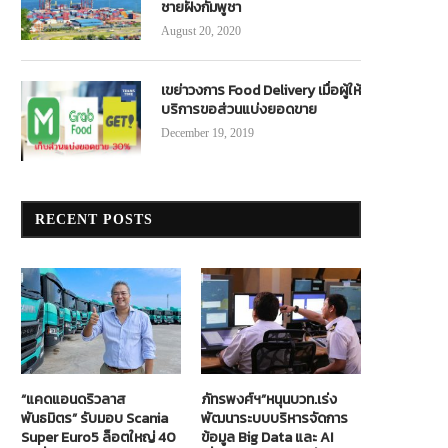
ชายฝั่งกัมพูชา
August 20, 2020
เขย่าวงการ Food Delivery เมื่อผู้ให้
บริการขอส่วนแบ่งยอดขาย
December 19, 2019
RECENT POSTS
“แคดแอนดริวลาส
ภัทรพงศ์ฯ”หนุนบวท.เร่ง
พันธมิตร” รับมอบ Scania
พัฒนาระบบบริหารจัดการ
Super Euro5 ล็อตใหญ่ 40
ข้อมูล Big Data และ AI