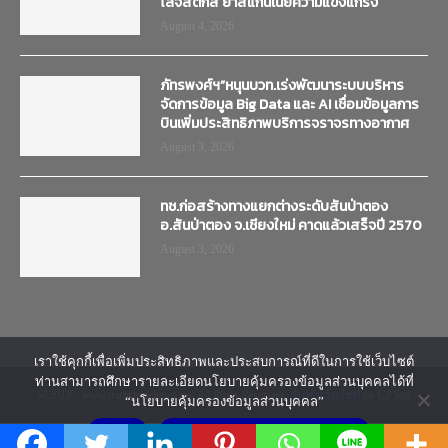
ลมหายใจ!
October 7, 2019
EDITOR’S PICKS
“แคดแอนดริวลาสพันธมิตร” รับมอบ Scania
Super Euro5 ล็อตใหญ่ 40 คันที่รองรับธุรกิจ
โลจิสติกส์ ย้ำสแกนเนียความแข็งแกร่ง
August 4, 2026
ภัทรพงศ์ฯ”หนุนบวท.เร่งพัฒนาระบบบริหาร
จัดการข้อมูล Big Data และ AI เชื่อมข้อมูลการ
บินเพิ่มประสิทธิภาพบริการจราจรทางอากาศ
August 3, 2026
เราใช้คุกกี้เพื่อเพิ่มประสิทธิภาพและประสบการณ์ที่ดีในการใช้เว็บไซต์
ท่านสามารถศึกษารายละเอียดนโยบายคุ้มครองข้อมูลส่วนบุคคลได้ที่
ทช.ก่อสร้างทางแยกต่างระดับสันป่าตอง
“นโยบายคุ้มครองข้อมูลส่วนบุคคล”
อ.สันป่าตอง จ.เชียงใหม่ คาดแล้วเสร็จปี 2570
ยอมรับ
นโยบายคุ้มครองข้อมูลส่วนบุคคล
August 3, 2026