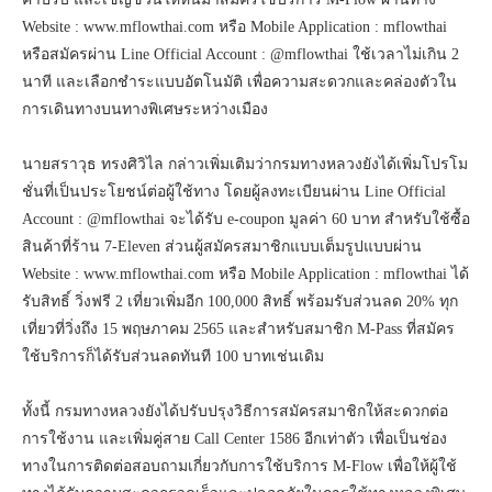
เวลาสำหรับผู้เข้าใช้บริการช่อง M-Flow ที่ชำระค่าผ่านทางช้าด้วย
การอนุโลมไม่ต้องชำระค่าปรับจนถึงวันที่ 31 มีนาคม 2565
กรมทางหลวงจึงขอแจ้งเตือนผู้ใช้บริการ M-Flow ตั้งแต่วันที่ 1
เมษายน 2565 เป็นต้นไป ต้องชำระค่าผ่านทางภายใน 7 วัน หากเกิน
7 วันจะต้องจ่ายค่าปรับ 10 เท่าของค่าผ่านทาง จึงขอความร่วมมือให้
ผู้ใช้บริการ M-Flow ชำระค่าผ่านทางในเวลาที่กำหนด เพื่อหลีกเลี่ยง
ค่าปรับ และเชิญชวนให้หันมาสมัครใช้บริการ M-Flow ผ่านทาง
Website : www.mflowthai.com หรือ Mobile Application : mflowthai
หรือสมัครผ่าน Line Official Account : @mflowthai ใช้เวลาไม่เกิน 2
นาที และเลือกชำระแบบอัตโนมัติ เพื่อความสะดวกและคล่องตัวใน
การเดินทางบนทางพิเศษระหว่างเมือง
นายสราวุธ ทรงศิวิไล กล่าวเพิ่มเติมว่ากรมทางหลวงยังได้เพิ่มโปรโม
ชั่นที่เป็นประโยชน์ต่อผู้ใช้ทาง โดยผู้ลงทะเบียนผ่าน Line Official
Account : @mflowthai จะได้รับ e-coupon มูลค่า 60 บาท สำหรับใช้ซื้อ
สินค้าที่ร้าน 7-Eleven ส่วนผู้สมัครสมาชิกแบบเต็มรูปแบบผ่าน
Website : www.mflowthai.com หรือ Mobile Application : mflowthai ได้