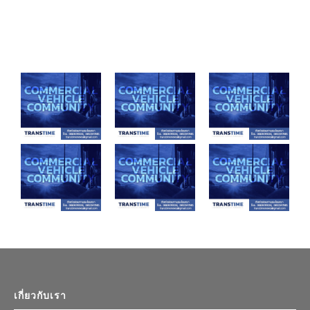
ทช.ก่อสร้างทางแยกต่างระดับ
“แมคแอนดริวฯ”ขยายฟลีท!บิ๊
สันป่าตอง อ.สันป่าตอง
กล็อตสแกนเนีย 40 คัน ลุยงาน
จ.เชียงใหม่ คาดแล้วเสร็จปี 2570
Cross Border ตอบ
โจทย์“สมรรถนะสูง-ประหยัด
August 3, 2026
น้ำมัน”
July 25, 2026