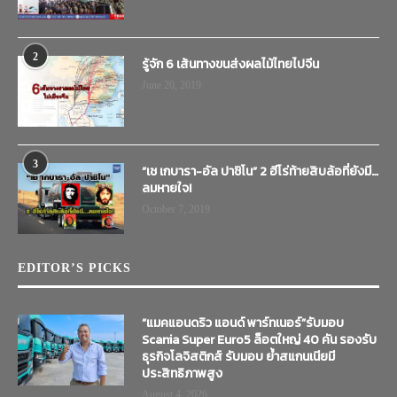
2
รู้จัก 6 เส้นทางขนส่งผลไม้ไทยไปจีน
June 20, 2019
3
“เช เกบารา-อัล ปาชิโน” 2 ฮีโร่ท้ายสิบล้อที่ยังมี…
ลมหายใจ!
October 7, 2019
EDITOR’S PICKS
“แมคแอนดริว แอนด์ พาร์ทเนอร์”รับมอบ
Scania Super Euro5 ล็อตใหญ่ 40 คัน รองรับ
ธุรกิจโลจิสติกส์ รับมอบ ย้ำสแกนเนียมี
ประสิทธิภาพสูง
August 4, 2026