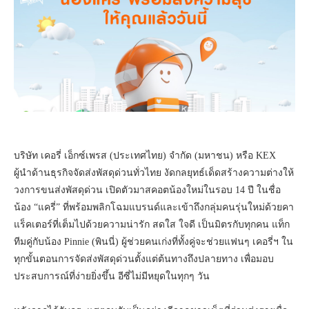
บริษัท เคอรี่ เอ็กซ์เพรส (ประเทศไทย) จำกัด (มหาชน) หรือ KEX
ผู้นำด้านธุรกิจจัดส่งพัสดุด่วนทั่วไทย งัดกลยุทธ์เด็ดสร้างความต่างให้
วงการขนส่งพัสดุด่วน เปิดตัวมาสคอตน้องใหม่ในรอบ 14 ปี ในชื่อ
น้อง “แครี่” ที่พร้อมพลิกโฉมแบรนด์และเข้าถึงกลุ่มคนรุ่นใหม่ด้วยคา
แร็คเตอร์ที่เต็มไปด้วยความน่ารัก สดใส ใจดี เป็นมิตรกับทุกคน แท็ก
ทีมคู่กับน้อง Pinnie (พินนี่) ผู้ช่วยคนเก่งที่ทั้งคู่จะช่วยแฟนๆ เคอรี่ฯ ใน
ทุกขั้นตอนการจัดส่งพัสดุด่วนตั้งแต่ต้นทางถึงปลายทาง เพื่อมอบ
ประสบการณ์ที่ง่ายยิ่งขึ้น อีซี่ไม่มีหยุดในทุกๆ วัน