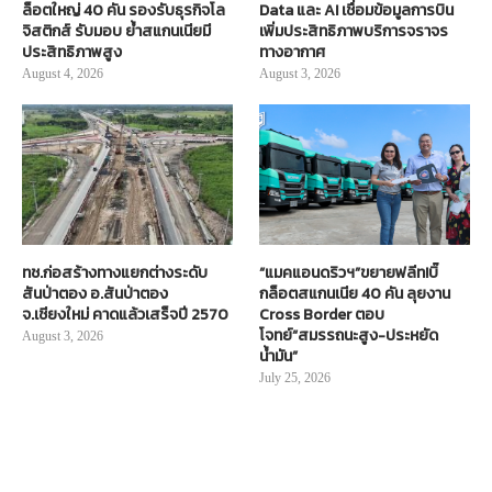
ล็อตใหญ่ 40 คัน รองรับธุรกิจโล
Data และ AI เชื่อมข้อมูลการบิน
จิสติกส์ รับมอบ ย้ำสแกนเนียมี
เพิ่มประสิทธิภาพบริการจราจร
ประสิทธิภาพสูง
ทางอากาศ
August 4, 2026
August 3, 2026
ทช.ก่อสร้างทางแยกต่างระดับ
“แมคแอนดริวฯ”ขยายฟลีท!บิ๊
สันป่าตอง อ.สันป่าตอง
กล็อตสแกนเนีย 40 คัน ลุยงาน
จ.เชียงใหม่ คาดแล้วเสร็จปี 2570
Cross Border ตอบ
โจทย์“สมรรถนะสูง-ประหยัด
August 3, 2026
น้ำมัน”
July 25, 2026