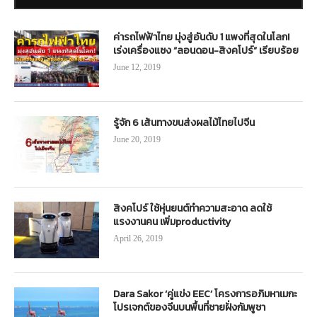
ค่ารถไฟฟ้าไทย มุ่งสู่อันดับ 1 แพงที่สุดในโลก!
เร่งเครื่องแซง “ลอนดอน-สิงคโปร์” เรียบร้อย
June 12, 2019
รู้จัก 6 เส้นทางขนส่งผลไม้ไทยไปจีน
June 20, 2019
สิงคโปร์ ใช้หุ่นยนต์ทำความสะอาด ลดใช้
แรงงานคน เพิ่มproductivity
April 26, 2019
Dara Sakor ‘คู่แข่ง EEC’ โครงการอภิมหาเมกะ
โปรเจกต์ของจีนบนพื้นที่ชายฝั่งกัมพูชา