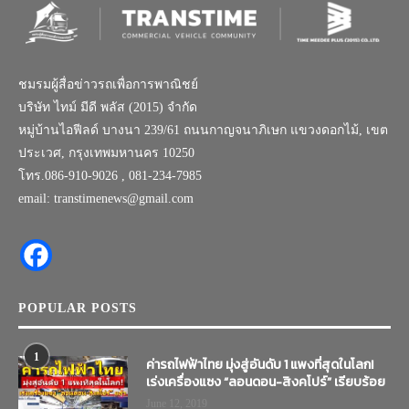
ชมรมผู้สื่อข่าวรถเพื่อการพาณิชย์
บริษัท ไทม์ มีดี พลัส (2015) จำกัด
หมู่บ้านไอฟีลด์ บางนา 239/61 ถนนกาญจนาภิเษก แขวงดอกไม้, เขต
ประเวศ, กรุงเทพมหานคร 10250
โทร.086-910-9026 , 081-234-7985
email: transtimenews@gmail.com
POPULAR POSTS
1
ค่ารถไฟฟ้าไทย มุ่งสู่อันดับ 1 แพงที่สุดในโลก!
เร่งเครื่องแซง “ลอนดอน-สิงคโปร์” เรียบร้อย
June 12, 2019