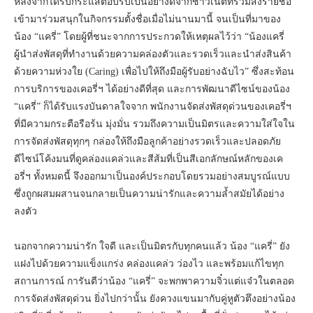
หลังจากได้รับกระแสตอบรับเป็นอย่างดีจากชาวเน็ตที่ร่วมส่งรายชื่อ
เข้ามาร่วมสนุกในกิจกรรมตั้งชื่อเมื่อไม่นานมานี้ จนเป็นที่มาของ
น้อง “แครี่” โดยผู้ที่ชนะจากการประกวดให้เหตุผลไว้ว่า “น้องแครี่
ผู้นำส่งพัสดุที่ทำงานด้วยความคล่องตัวและรวดเร็วและนำส่งสินค้า
ด้วยความห่วงใย (Caring) เพื่อไปให้ถึงมือผู้รับอย่างฉับไว” ซึ่งสะท้อน
การบริการของเคอรี่ฯ ได้อย่างดีที่สุด และการพัฒนาดีไซน์ของน้อง
“แครี่” ก็ได้รับแรงบันดาลใจจาก พนักงานจัดส่งพัสดุด่วนของเคอรี่ฯ
ที่มีความกระตือรือร้น มุ่งมั่น รวมถึงความเป็นมิตรและความใส่ใจใน
การจัดส่งพัสดุทุกๆ กล่องให้ถึงมือลูกค้าอย่างรวดเร็วและปลอดภัย
ดีไซน์โค้งมนที่ดูคล่องแคล่วและสีส้มที่เป็นสีเอกลักษณ์หลักของเค
อรี่ฯ ทั้งหมดนี้ จึงออกมาเป็นองค์ประกอบโดยรวมอย่างสมบูรณ์แบบ
ซึ่งถูกผสมผสานจนกลายเป็นความน่ารักและความล้ำสมัยได้อย่าง
ลงตัว
นอกจากความน่ารัก ใจดี และเป็นมิตรกับทุกคนแล้ว น้อง “แครี่” ยัง
แฝงไปด้วยความแข็งแกร่ง คล่องแคล่ว ว่องไว และพร้อมแก้ไขทุก
สถานการณ์ การันตีว่าน้อง “แครี่” จะพกพาความจิ๋วแต่แจ๋วในตลอด
การจัดส่งพัสดุด่วน ยิ่งไปกว่านั้น ยังควงแขนมากับคู่หูตัวตึงอย่างน้อง