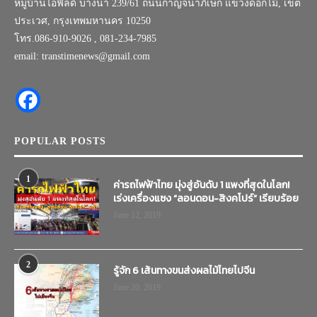
หมู่บ้านไอฟีลด์ บางนา 239/61 ถนนกาญจนาภิเษก แขวงดอกไม้, เขต
ประเวศ, กรุงเทพมหานคร 10250
โทร.086-910-9026 , 081-234-7985
email: transtimenews@gmail.com
POPULAR POSTS
1
ค่ารถไฟฟ้าไทย มุ่งสู่อันดับ 1 แพงที่สุดในโลก!
เร่งเครื่องแซง “ลอนดอน-สิงคโปร์” เรียบร้อย
June 12, 2019
2
รู้จัก 6 เส้นทางขนส่งผลไม้ไทยไปจีน
June 20, 2019