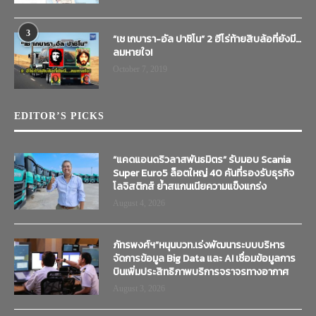
3
“เช เกบารา-อัล ปาชิโน” 2 ฮีโร่ท้ายสิบล้อที่ยังมี…
ลมหายใจ!
October 7, 2019
EDITOR’S PICKS
“แคดแอนดริวลาสพันธมิตร” รับมอบ Scania
Super Euro5 ล็อตใหญ่ 40 คันที่รองรับธุรกิจ
โลจิสติกส์ ย้ำสแกนเนียความแข็งแกร่ง
August 4, 2026
ภัทรพงศ์ฯ”หนุนบวท.เร่งพัฒนาระบบบริหาร
จัดการข้อมูล Big Data และ AI เชื่อมข้อมูลการ
บินเพิ่มประสิทธิภาพบริการจราจรทางอากาศ
August 3, 2026