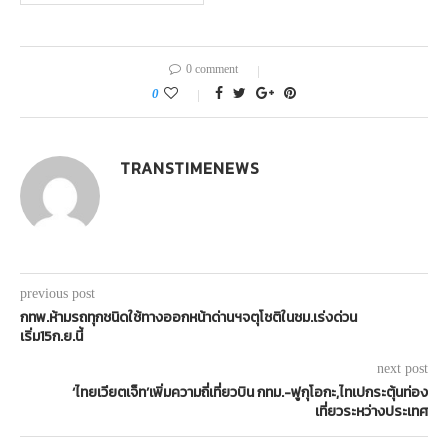
0 comment
0
TRANSTIMENEWS
previous post
กทพ.ห้ามรถทุกชนิดใช้ทางออกหน้าด่านฯจตุโชติในชม.เร่งด่วน
เริ่ม15ก.ย.นี้
next post
‘ไทยเวียตเจ็ท’เพิ่มความถี่เที่ยวบิน กทม.-ฟูกุโอกะ,ไทเปกระตุ้นท่อง
เที่ยวระหว่างประเทศ