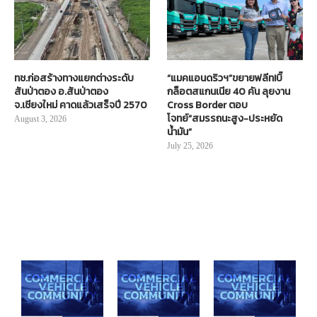
ทช.ก่อสร้างทางแยกต่างระดับ
“แมคแอนดริวฯ”ขยายฟลีท!บิ๊
สันป่าตอง อ.สันป่าตอง
กล็อตสแกนเนีย 40 คัน ลุยงาน
จ.เชียงใหม่ คาดแล้วเสร็จปี 2570
Cross Border ตอบ
โจทย์“สมรรถนะสูง-ประหยัด
August 3, 2026
น้ำมัน”
July 25, 2026