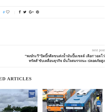
0
next post
“พงษ์ระวี”ปิดบิ๊กดีลขนส่งน้ำมันปั๊มเชลล์ เลือก‘วอลโว่
ทรัคส์’ขับเคลื่อนธุรกิจ มั่นใจสมรรถนะ-ปลอดภัยสูง
ED ARTICLES