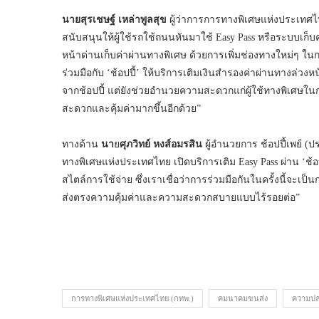
นายสุรเชษฐ์ เหล่าพูลสุข
ผู้ว่าการการทางพิเศษแห่งประเทศไ
สนับสนุนให้ผู้ใช้รถใช้ถนนหันมาใช้ Easy Pass หรือระบบเก็บค่า
หน้าด่านเก็บค่าผ่านทางพิเศษ ด้วยการเพิ่มช่องทางใหม่ๆ ใน
ร่วมมือกับ ‘ช้อปปี้’ ให้บริการเติมเงินสำรองค่าผ่านทางล่วงหน้
จากช้อปปี้ แต่ยังช่วยอำนวยความสะดวกแก่ผู้ใช้ทางพิเศษใ
สะดวกและคุ้มค่ามากขึ้นอีกด้วย”
ทางด้าน
นา
ย
ศุภวิทย์ หงส์อมรสิน
ผู้อำนวยการ ช้อปปี้เพย์ (ปร
ทางพิเศษแห่งประเทศไทย เปิดบริการเติม Easy Pass ผ่าน ‘ช้อปปี
สไตล์การใช้จ่าย ซึ่งเราเชื่อว่าการร่วมมือกันในครั้งนี้จะเป
ส่งตรงความคุ้มค่าและความสะดวกสบายแบบไร้รอยต่อ”
การทางพิเศษแห่งประเทศไทย (กทพ.)
คมนาคมขนส่ง
ความปล