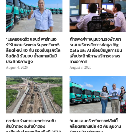
“แมคแอนดริว แอนด์ พาร์ทเนอ
ภัทรพงศ์ฯ”หนุนบวท.เร่งพัฒนา
ร์”รับมอบ Scania Super Euro5
ระบบบริหารจัดการข้อมูล Big
ล็อตใหญ่ 40 คัน รองรับธุรกิจโล
Data และ AI เชื่อมข้อมูลการบิน
จิสติกส์ รับมอบ ย้ำสแกนเนียมี
เพิ่มประสิทธิภาพบริการจราจร
ประสิทธิภาพสูง
ทางอากาศ
August 4, 2026
August 3, 2026
ทช.ก่อสร้างทางแยกต่างระดับ
“แมคแอนดริวฯ”ขยายฟลีท!บิ๊
สันป่าตอง อ.สันป่าตอง
กล็อตสแกนเนีย 40 คัน ลุยงาน