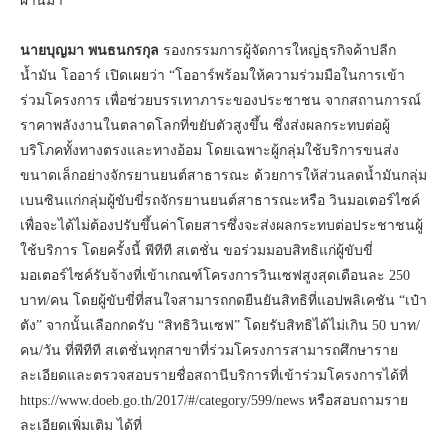
ผ่านมา
นายบุญมา พนธนกรกุล
รองกรรมการผู้จัดการใหญ่ธุรกิจค้าปลีก
น้ำมัน โออาร์ เปิดเผยว่า “โออาร์พร้อมให้ความร่วมมือในการเข้า
ร่วมโครงการ เพื่อช่วยบรรเทาภาระของประชาชน จากสถานการณ์
ราคาพลังงานในตลาดโลกที่ขยับตัวสูงขึ้น ซึ่งส่งผลกระทบต่อผู้
บริโภคทั้งทางตรงและทางอ้อม โดยเฉพาะผู้กลุ่มใช้บริการขนส่ง
ขนาดเล็กอย่างจักรยานยนต์สาธารณะ ด้วยการให้ส่วนลดน้ำมันกลุ่ม
เบนซินแก่กลุ่มผู้ขับขี่รถจักรยานยนต์สาธารณะหรือ วินมอเตอร์ไซค์
เพื่อจะได้ไม่ต้องปรับขึ้นค่าโดยสารซึ่งจะส่งผลกระทบต่อประชาชนผู้
ใช้บริการ โดยครั้งนี้ พีทีที สเตชั่น ขอร่วมมอบสิทธิแก่ผู้ขับขี่
มอเตอร์ไซค์รับจ้างที่เข้าเกณฑ์โครงการวินเซฟสูงสุดเดือนละ 250
บาท/คน โดยผู้ขับขี่ที่สนใจสามารถกดยืนยันสิทธิที่แอปพลิเคชัน “เป๋า
ตัง” จากนั้นเลือกกดรับ “สิทธิวินเซฟ” โดยรับสิทธิได้ไม่เกิน 50 บาท/
คน/วัน ที่พีทีที สเตชั่นทุกสาขาที่ร่วมโครงการสามารถศึกษาราย
ละเอียดและตรวจสอบรายชื่อสถานีบริการที่เข้าร่วมโครงการได้ที่
https://www.doeb.go.th/2017/#/category/599/news หรือสอบถามราย
ละเอียดเพิ่มเติม ได้ที่