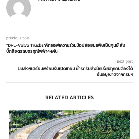
previous post
“DHL-Volvo Trucks”คิกออฟ!ความร่วมมือปล่อยมลพิษเป็นศูนย์ สั่ง
บิ๊กล็อตรถบรรทุกไฟฟ้า44คัน
next post
ขนส่งฯเตรียมพร้อมรับเปิดเทอม ย้ำรถรับส่งนักเรียนทุกคันต้องได้
รับอนุญาตจากกรมฯ
RELATED ARTICLES