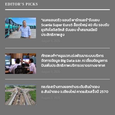
EDITOR’S PICKS
“แมคแอนดริว แอนด์ พาร์ทเนอร์”รับมอบ
Scania Super Euro5 ล็อตใหญ่ 40 คัน รองรับ
ธุรกิจโลจิสติกส์ รับมอบ ย้ำสแกนเนียมี
ประสิทธิภาพสูง
August 4, 2026
ภัทรพงศ์ฯ”หนุนบวท.เร่งพัฒนาระบบบริหาร
จัดการข้อมูล Big Data และ AI เชื่อมข้อมูลการ
บินเพิ่มประสิทธิภาพบริการจราจรทางอากาศ
August 3, 2026
ทช.ก่อสร้างทางแยกต่างระดับสันป่าตอง
อ.สันป่าตอง จ.เชียงใหม่ คาดแล้วเสร็จปี 2570
August 3, 2026