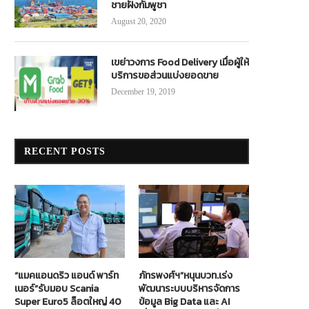
ชายฝั่งกัมพูชา
August 20, 2020
เขย่าวงการ Food Delivery เมื่อผู้ให้
บริการขอส่วนแบ่งยอดขาย
December 19, 2019
RECENT POSTS
“แมคแอนดริว แอนด์ พาร์ท
ภัทรพงศ์ฯ”หนุนบวท.เร่ง
เนอร์”รับมอบ Scania
พัฒนาระบบบริหารจัดการ
Super Euro5 ล็อตใหญ่ 40
ข้อมูล Big Data และ AI