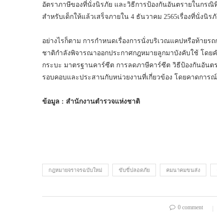
อัตราภาษีของที่นั่งนิรภัย และวิธีการป้องกันอันตรายในกรณิที่ไ
สำหรับเด็กให้แล้วเสร็จภายใน 4 ธันวาคม 2565เรื่องที่นั่งนิรภัย
อย่างไรก็ตาม การกำหนดเรื่องการนั่งบริเวณแคปหรือท้ายรถก
ชาติกำลังพิจารณาออกประกาศกฎหมายลูกมาบังคับใช้ โดยคำ
กระบะ มาตรฐานคาร์ซีต การลดภาษีคาร์ซีต วิธีป้องกันอันตรา
รอบคอบและประสานกับหน่วยงานที่เกี่ยวข้อง โดยคาดการณ์ว่า
ข้อมูล : สำนักงานตำรวจแห่งชาติ
กฎหมายจราจรฉบับใหม่
ขับขี่ปลอดภัย
คมนาคมขนส่ง
0 comment