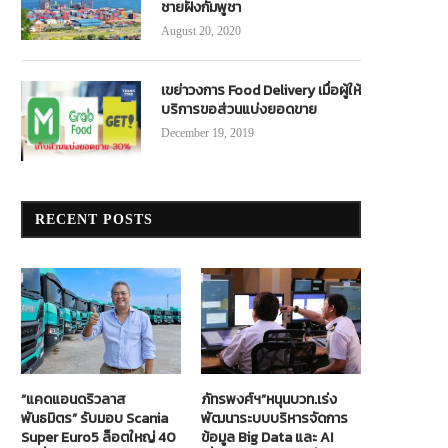
ชายฝั่งกัมพูชา
August 20, 2020
เขย่าวงการ Food Delivery เมื่อผู้ให้
บริการขอส่วนแบ่งยอดขาย
กฤตฝุ่นสร้างโอกาสให้ ขสมก. เล็งจัดซื้อ
ร.ฟ.ท. จับมือ ภาคโลจิสติกส์ ลุยขน
December 19, 2019
รถเมล์ “ฮีโน่ ไฮบริด” ฟื้นฟูองค์กร
รถไฟ
February 6, 2019
March 23, 2022
RECENT POSTS
“แคดแอนดริวลาส
ภัทรพงศ์ฯ”หนุนบวท.เร่ง
พันธมิตร” รับมอบ Scania
พัฒนาระบบบริหารจัดการ
Super Euro5 ล็อตใหญ่ 40
ข้อมูล Big Data และ AI