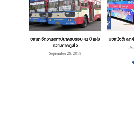
ผิดคาด! เปิด
ขสมก.จัดงานสถาปนาครบรอบ 42 ปี แห่ง
บขส.ใจดี! ลดค่
ความภาคภูมิใจ
Dec
0
September 28, 2018