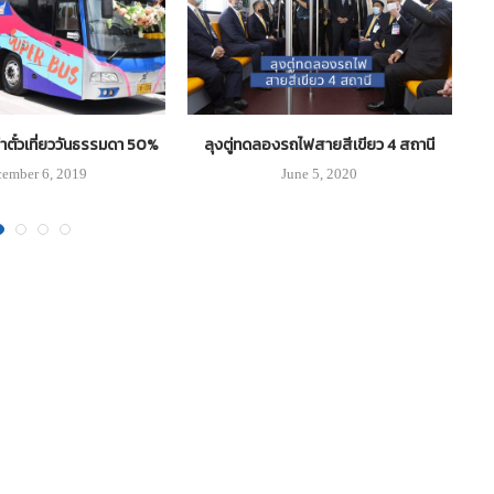
าตั๋วเที่ยววันธรรมดา 50%
ลุงตู่ทดลองรถไฟสายสีเขียว 4 สถานี
วิ
ember 6, 2019
June 5, 2020