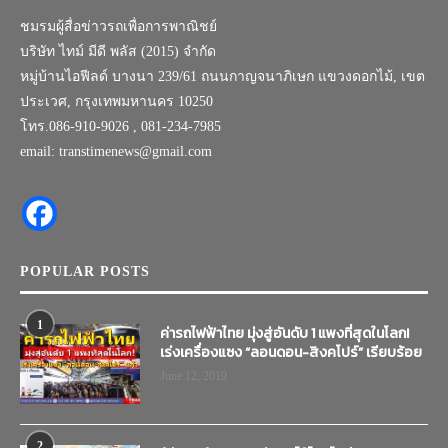
ชมรมผู้สื่อข่าวรถเพื่อการพาณิชย์
บริษัท ไทม์ มีดี พลัส (2015) จำกัด
หมู่บ้านไอฟีลด์ บางนา 239/61 ถนนกาญจนาภิเษก แขวงดอกไม้, เขต
ประเวศ, กรุงเทพมหานคร 10250
โทร.086-910-9026 , 081-234-7985
email: transtimenews@gmail.com
POPULAR POSTS
1
ค่ารถไฟฟ้าไทย มุ่งสู่อันดับ 1 แพงที่สุดในโลก!
เร่งเครื่องแซง “ลอนดอน-สิงคโปร์” เรียบร้อย
June 12, 2019
2