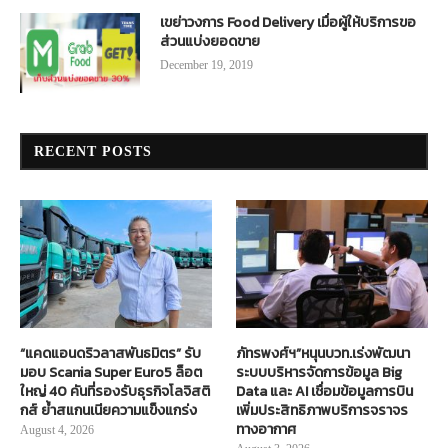
เขย่าวงการ Food Delivery เมื่อผู้ให้บริการขอ
ส่วนแบ่งยอดขาย
December 19, 2019
RECENT POSTS
“แคดแอนดริวลาสพันธมิตร” รับ
ภัทรพงศ์ฯ”หนุนบวท.เร่งพัฒนา
มอบ Scania Super Euro5 ล็อต
ระบบบริหารจัดการข้อมูล Big
ใหญ่ 40 คันที่รองรับธุรกิจโลจิสติ
Data และ AI เชื่อมข้อมูลการบิน
กส์ ย้ำสแกนเนียความแข็งแกร่ง
เพิ่มประสิทธิภาพบริการจราจร
ทางอากาศ
August 4, 2026