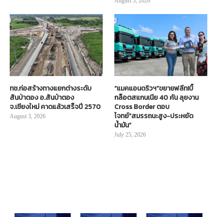
August 3, 2026
ทช.ก่อสร้างทางแยกต่างระดับ
“แมคแอนดริวฯ”ขยายฟลีท!บิ๊
สันป่าตอง อ.สันป่าตอง
กล็อตสแกนเนีย 40 คัน ลุยงาน
จ.เชียงใหม่ คาดแล้วเสร็จปี 2570
Cross Border ตอบ
โจทย์“สมรรถนะสูง-ประหยัด
August 3, 2026
น้ำมัน”
July 25, 2026