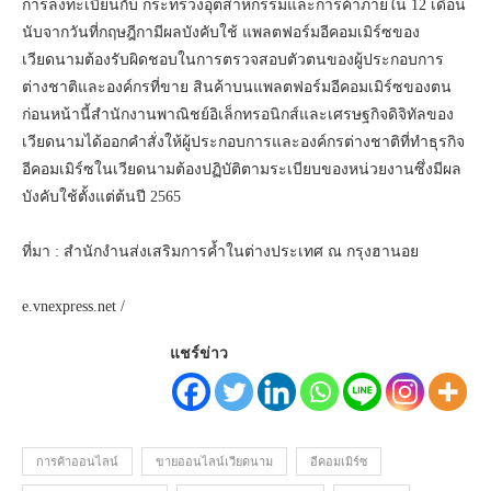
การลงทะเบียนกับ กระทรวงอุตสาหกรรมและการค้าภายใน 12 เดือน
นับจากวันที่กฤษฎีกามีผลบังคับใช้ แพลตฟอร์มอีคอมเมิร์ซของ
เวียดนามต้องรับผิดชอบในการตรวจสอบตัวตนของผู้ประกอบการ
ต่างชาติและองค์กรที่ขาย สินค้าบนแพลตฟอร์มอีคอมเมิร์ซของตน
ก่อนหน้านี้สำนักงานพาณิชย์อิเล็กทรอนิกส์และเศรษฐกิจดิจิทัลของ
เวียดนามได้ออกคำสั่งให้ผู้ประกอบการและองค์กรต่างชาติที่ทำธุรกิจ
อีคอมเมิร์ซในเวียดนามต้องปฏิบัติตามระเบียบของหน่วยงานซึ่งมีผล
บังคับใช้ตั้งแต่ต้นปี 2565
ที่มา : สำนักงำนส่งเสริมการค้ำในต่างประเทศ ณ กรุงฮานอย
e.vnexpress.net /
แชร์ข่าว
การค้าออนไลน์
ขายออนไลน์เวียดนาม
อีคอมเมิร์ซ