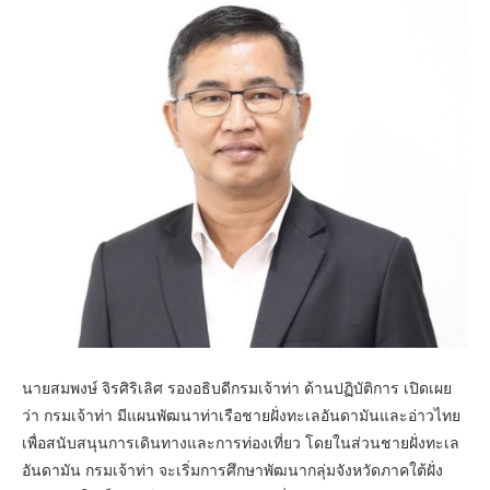
นายสมพงษ์ จิรศิริเลิศ รองอธิบดีกรมเจ้าท่า ด้านปฏิบัติการ เปิดเผย
ว่า กรมเจ้าท่า มีแผนพัฒนาท่าเรือชายฝั่งทะเลอันดามันและอ่าวไทย
เพื่อสนับสนุนการเดินทางและการท่องเที่ยว โดยในส่วนชายฝั่งทะเล
อันดามัน กรมเจ้าท่า จะเริ่มการศึกษาพัฒนากลุ่มจังหวัดภาคใต้ฝั่ง