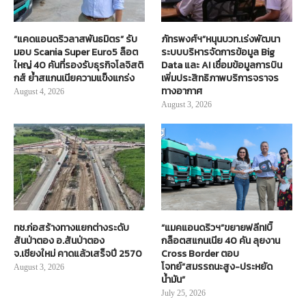
“แคดแอนดริวลาสพันธมิตร” รับ
ภัทรพงศ์ฯ”หนุนบวท.เร่งพัฒนา
มอบ Scania Super Euro5 ล็อต
ระบบบริหารจัดการข้อมูล Big
ใหญ่ 40 คันที่รองรับธุรกิจโลจิสติ
Data และ AI เชื่อมข้อมูลการบิน
กส์ ย้ำสแกนเนียความแข็งแกร่ง
เพิ่มประสิทธิภาพบริการจราจร
ทางอากาศ
August 4, 2026
August 3, 2026
ทช.ก่อสร้างทางแยกต่างระดับ
“แมคแอนดริวฯ”ขยายฟลีท!บิ๊
สันป่าตอง อ.สันป่าตอง
กล็อตสแกนเนีย 40 คัน ลุยงาน
จ.เชียงใหม่ คาดแล้วเสร็จปี 2570
Cross Border ตอบ
โจทย์“สมรรถนะสูง-ประหยัด
August 3, 2026
น้ำมัน”
July 25, 2026