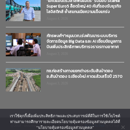
“แคดแอนดริวลาสพันธมิตร” รับมอบ Scania
Super Euro5 ล็อตใหญ่ 40 คันที่รองรับธุรกิจ
โลจิสติกส์ ย้ำสแกนเนียความแข็งแกร่ง
August 4, 2026
ภัทรพงศ์ฯ”หนุนบวท.เร่งพัฒนาระบบบริหาร
จัดการข้อมูล Big Data และ AI เชื่อมข้อมูลการ
บินเพิ่มประสิทธิภาพบริการจราจรทางอากาศ
August 3, 2026
ทช.ก่อสร้างทางแยกต่างระดับสันป่าตอง
อ.สันป่าตอง จ.เชียงใหม่ คาดแล้วเสร็จปี 2570
August 3, 2026
เราใช้คุกกี้เพื่อเพิ่มประสิทธิภาพและประสบการณ์ที่ดีในการใช้เว็บไซต์
ท่านสามารถศึกษารายละเอียดนโยบายคุ้มครองข้อมูลส่วนบุคคลได้ที่
@2018 - www.transtimenews.co. All Right Reserved.
รับทำเว็บไซต์
by CJ Soft
“นโยบายคุ้มครองข้อมูลส่วนบุคคล”