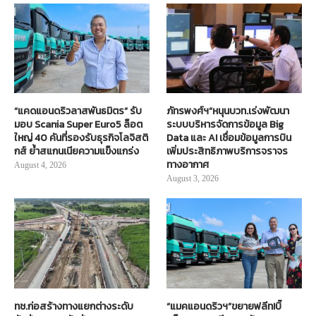
“แคดแอนดริวลาสพันธมิตร” รับ
ภัทรพงศ์ฯ”หนุนบวท.เร่งพัฒนา
มอบ Scania Super Euro5 ล็อต
ระบบบริหารจัดการข้อมูล Big
ใหญ่ 40 คันที่รองรับธุรกิจโลจิสติ
Data และ AI เชื่อมข้อมูลการบิน
กส์ ย้ำสแกนเนียความแข็งแกร่ง
เพิ่มประสิทธิภาพบริการจราจร
ทางอากาศ
August 4, 2026
August 3, 2026
ทช.ก่อสร้างทางแยกต่างระดับ
“แมคแอนดริวฯ”ขยายฟลีท!บิ๊