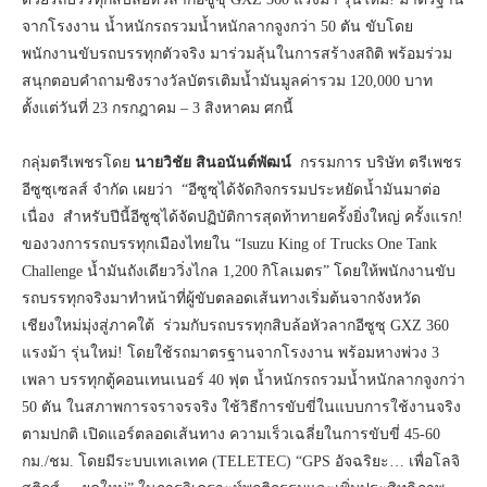
จากโรงงาน น้ำหนักรถรวมน้ำหนักลากจูงกว่า 50 ตัน ขับโดย
พนักงานขับรถบรรทุกตัวจริง มาร่วมลุ้นในการสร้างสถิติ พร้อมร่วม
สนุกตอบคำถามชิงรางวัลบัตรเติมน้ำมันมูลค่ารวม 120,000 บาท
ตั้งแต่วันที่ 23 กรกฎาคม – 3 สิงหาคม ศกนี้
กลุ่มตรีเพชรโดย
นายวิชัย สินอนันต์พัฒน์
กรรมการ บริษัท ตรีเพชร
อีซูซุเซลส์ จำกัด เผยว่า “อีซูซุได้จัดกิจกรรมประหยัดน้ำมันมาต่อ
เนื่อง สำหรับปีนี้อีซูซุได้จัดปฏิบัติการสุดท้าทายครั้งยิ่งใหญ่ ครั้งแรก!
ของวงการรถบรรทุกเมืองไทยใน “Isuzu King of Trucks One Tank
Challenge น้ำมันถังเดียววิ่งไกล 1,200 กิโลเมตร” โดยให้พนักงานขับ
รถบรรทุกจริงมาทำหน้าที่ผู้ขับตลอดเส้นทางเริ่มต้นจากจังหวัด
เชียงใหม่มุ่งสู่ภาคใต้ ร่วมกับรถบรรทุกสิบล้อหัวลากอีซูซุ GXZ 360
แรงม้า รุ่นใหม่! โดยใช้รถมาตรฐานจากโรงงาน พร้อมหางพ่วง 3
เพลา บรรทุกตู้คอนเทนเนอร์ 40 ฟุต น้ำหนักรถรวมน้ำหนักลากจูงกว่า
50 ตัน ในสภาพการจราจรจริง ใช้วิธีการขับขี่ในแบบการใช้งานจริง
ตามปกติ เปิดแอร์ตลอดเส้นทาง ความเร็วเฉลี่ยในการขับขี่ 45-60
กม./ชม. โดยมีระบบเทเลเทค (TELETEC) “GPS อัจฉริยะ… เพื่อโลจิ