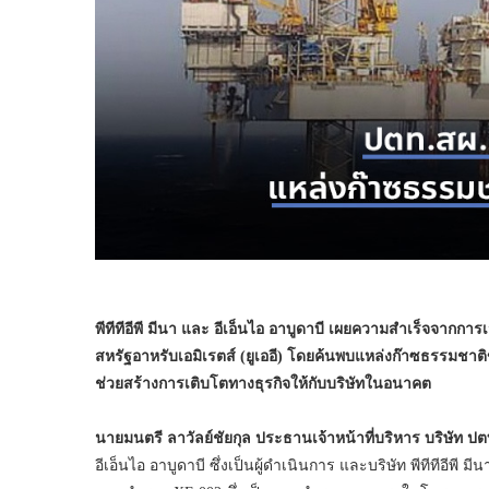
พีทีทีอีพี มีนา และ อีเอ็นไอ อาบูดาบี เผยความสำเร็จจา
สหรัฐอาหรับเอมิเรตส์ (ยูเออี) โดยค้นพบแหล่งก๊าซธรรมชาติข
ช่วยสร้างการเติบโตทางธุรกิจให้กับบริษัทในอนาคต
นายมนตรี ลาวัลย์ชัยกุล ประธานเจ้าหน้าที่บริหาร บริษัท 
อีเอ็นไอ อาบูดาบี ซึ่งเป็นผู้ดำเนินการ และบริษัท พีทีทีอีพี