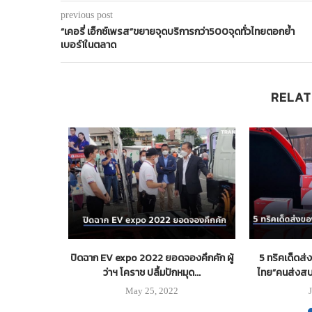
previous post
“เคอรี่ เอ็กซ์เพรส”ขยายจุดบริการกว่า500จุดทั่วไทยตอกย้ำ
เบอร์1ในตลาด
RELAT
 โครงการฯ ถนน
ปิดฉาก EV expo 2022 ยอดจองคึกคัก ผู้
5 ทริคเด็ดส่
ว่าฯ โคราช ปลื้มปักหมุด...
ไทย”คนส่งสบ
24
May 25, 2022