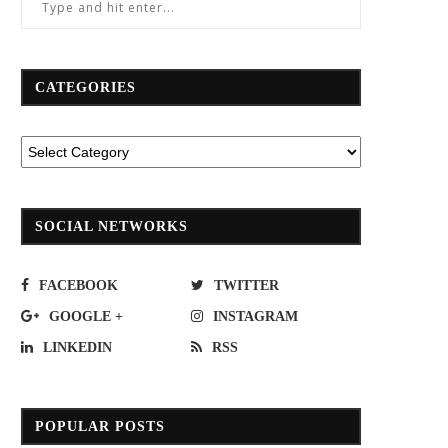
CATEGORIES
SOCIAL NETWORKS
FACEBOOK
TWITTER
GOOGLE +
INSTAGRAM
LINKEDIN
RSS
ทวี พร้อมลุยธุรกิจรถบัสไฟฟ้าเต็มสปีด!
ได้แชมป์แล้ว!เวทีเกียรติยศเฟ้น“อีซู
นักขับมือทอง 2562”
January 20, 2024
August 8, 2019
POPULAR POSTS