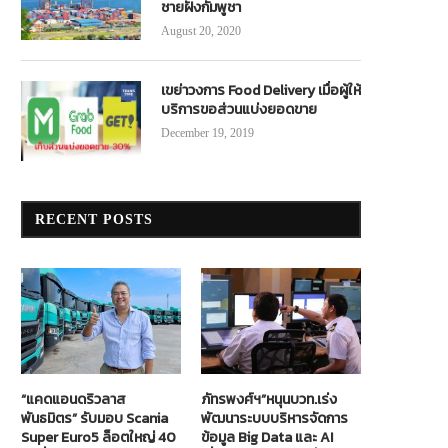
ชายฝั่งกัมพูชา
August 20, 2020
เขย่าวงการ Food Delivery เมื่อผู้ให้
บริการขอส่วนแบ่งยอดขาย
December 19, 2019
RECENT POSTS
“แคดแอนดริวลาส
ภัทรพงศ์ฯ”หนุนบวท.เร่ง
พันธมิตร” รับมอบ Scania
พัฒนาระบบบริหารจัดการ
Super Euro5 ล็อตใหญ่ 40
ข้อมูล Big Data และ AI