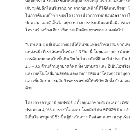
หลุมสำรวจ XF-002 ซึ่งเป็นหลุมสำรวจหลุมแรกในโครงการอา
เก็บระดับลึกในปริมาณมาก จากก่อนหน้านี้ที่ได้ค้นพบก๊าซฯ ใ
ในการค้นพบก๊าซฯ ของโครงการนี้จากการทดสอบอัตราการไหลขอ
ปตท.สผ. และอีเอ็นไอ อยู่ระหว่างการประเมินผลเพื่อพิจา
โครงสร้างข้างเคียง เพื่อประเมินศักยภาพของแปลงต่อไป
“ปตท.สผ. ยินดีเป็นอย่างยิ่งที่ได้ค้นพบแหล่งก๊าซธรรมชาติเ
แหล่งหนึ่งที่เราค้นพบในช่วง 2-3 ปีมานี้ โดยผลจากการค้นพบแ
การค้นพบล่าสุดในชั้นหินกักเก็บในระดับที่ลึกลงไป ประเม
2.5 – 3.5 ล้านล้านลูกบาศก์ฟุต ทั้ง ปตท.สผ และ อีเอ็นไอพ
และเทคโนโลยีมาผลักดันและเร่งการพัฒนาโครงการอาบูดาบี 
และเพิ่มอัตราการผลิตก๊าซธรรมชาติให้บริษัท อีกทั้ง ยังส
ด้วย”
โครงการอาบูดาบี ออฟชอร์ 2 ตั้งอยู่นอกชายฝั่งทะเลทางทิศตะ
ประมาณ 4,033 ตารางกิโลเมตร โดยมีบริษัท พีทีทีอีพี มีนา จ
อีเอ็นไอ อาบูดาบีซึ่งเป็นผู้ดำเนินการ ถือสัดส่วนการลงทุนร้