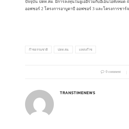
ปัจจุบัน ปตท.สผ. มีการลงทุนในยูเออีร่วมกับอีเอ็นไอทั้งหม
ออฟชอร์ 2 โครงการอาบูดาบี ออฟชอร์ 3 และโครงการชาร์จาห
ก๊าซธรรมชาติ
ปตท.สผ.
แหล่งก๊าซ
0 comment
TRANSTIMENEWS