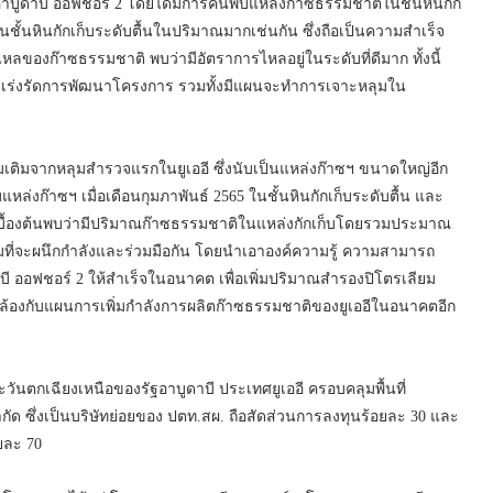
บูดาบี ออฟชอร์ 2 โดยได้มีการค้นพบแหล่งก๊าซธรรมชาติในชั้นหินกัก
นชั้นหินกักเก็บระดับตื้นในปริมาณมากเช่นกัน ซึ่งถือเป็นความสำเร็จ
งก๊าซธรรมชาติ พบว่ามีอัตราการไหลอยู่ในระดับที่ดีมาก ทั้งนี้
รณาเร่งรัดการพัฒนาโครงการ รวมทั้งมีแผนจะทำการเจาะหลุมใน
พิ่มเติมจากหลุมสำรวจแรกในยูเออี ซึ่งนับเป็นแหล่งก๊าซฯ ขนาดใหญ่อีก
หล่งก๊าซฯ เมื่อเดือนกุมภาพันธ์ 2565 ในชั้นหินกักเก็บระดับตื้น และ
ินเบื้องต้นพบว่ามีปริมาณก๊าซธรรมชาติในแหล่งกักเก็บโดยรวมประมาณ
ร้อมที่จะผนึกกำลังและร่วมมือกัน โดยนำเอาองค์ความรู้ ความสามารถ
ออฟชอร์ 2 ให้สำเร็จในอนาคต เพื่อเพิ่มปริมาณสำรองปิโตรเลียม
อดคล้องกับแผนการเพิ่มกำลังการผลิตก๊าซธรรมชาติของยูเออีในอนาคตอีก
วันตกเฉียงเหนือของรัฐอาบูดาบี ประเทศยูเออี ครอบคลุมพื้นที่
ำกัด ซึ่งเป็นบริษัทย่อยของ ปตท.สผ. ถือสัดส่วนการลงทุนร้อยละ 30 และ
อยละ 70