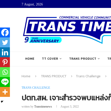
7 August, 2026
HOME
TT COVER
TRANS PRODUCT
T
Home
TRANS PRODUCT
Trans Challenge
TRANS CHALLENGE
ปตท.สผ. เจาะสำรวจพบแหล่ง
written by
Transtimenews
August 3, 2022