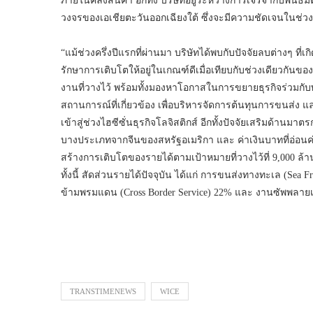
ภายในคลังสินค้า อีกทั้ง บริษัทอยู่ระหว่างการเจรจากับพั
วงจรของเอเชียตะวันออกเฉียงใต้ ซึ่งจะมีความชัดเจนในช่วง
“แม้ช่วงครึ่งปีแรกที่ผ่านมา บริษัทได้พบกับปัจจัยลบต่างๆ ที
รักษาการเติบโตให้อยู่ในเกณฑ์ดีเมื่อเทียบกับช่วงเดียวกันขอ
งานที่วางไว้ พร้อมทั้งมองหาโอกาสในการขยายธุรกิจร่วมกั
สถานการณ์ที่เกี่ยวข้อง เพื่อบริหารจัดการต้นทุนการขนส่
เข้าสู่ช่วงไฮซีซั่นธุรกิจโลจิสติกส์ อีกทั้งปัจจัยเสริมด้
บางประเภทจากจีนของสหรัฐอเมริกา และ ค่าเงินบาทที่อ่อนค่า
สร้างการเติบโตของรายได้ตามเป้าหมายที่วางไว้ที่ 9,000 ล้า
ทั้งนี้ สัดส่วนรายได้ปัจจุบัน ได้แก่ การขนส่งทางทะเล (Sea
ข้ามพรมแดน (Cross Border Service) 22% และ งานซัพพลายเ
TRANSTIMENEWS
WICE