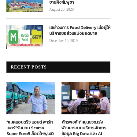
ชายฝั่งกัมพูชา
August 20, 2020
เขย่าวงการ Food Delivery เมื่อผู้ให้
บริการขอส่วนแบ่งยอดขาย
December 19, 2019
RECENT POSTS
“แมคแอนดริว แอนด์ พาร์ท
ภัทรพงศ์ฯ”หนุนบวท.เร่ง
เนอร์”รับมอบ Scania
พัฒนาระบบบริหารจัดการ
Super Euro5 ล็อตใหญ่ 40
ข้อมูล Big Data และ AI