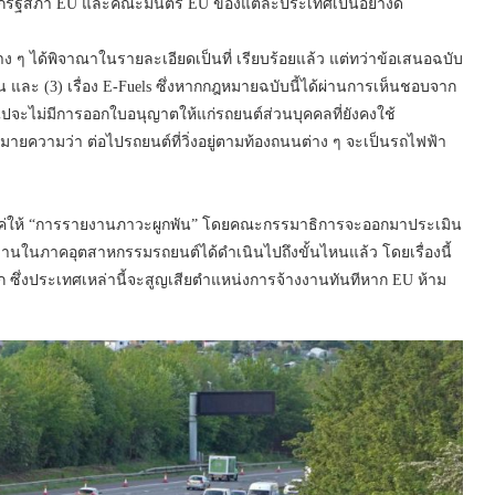
บจากรัฐสภา EU และคณะมนตรี EU ของแต่ละประเทศเป็นอย่างดี
ง ๆ ได้พิจาณาในรายละเอียดเป็นที่ เรียบร้อยแล้ว แต่ทว่าข้อเสนอฉบับ
ว้น และ (3) เรื่อง E-Fuels ซึ่งหากกฎหมายฉบับนี้ได้ผ่านการเห็นชอบจาก
้นไปจะไม่มีการออกใบอนุญาตให้แก่รถยนต์ส่วนบุคคลที่ยังคงใช้
นหมายความว่า ต่อไปรถยนต์ที่วิ่งอยู่ตามท้องถนนต่าง ๆ จะเป็นรถไฟฟ้า
อแค่ให้ “การรายงานภาวะผูกพัน” โดยคณะกรรมาธิการจะออกมาประเมิน
านในภาคอุตสาหกรรมรถยนต์ได้ดำเนินไปถึงขั้นไหนแล้ว โดยเรื่องนี้
ตก ซึ่งประเทศเหล่านี้จะสูญเสียตำแหน่งการจ้างงานทันทีหาก EU ห้าม