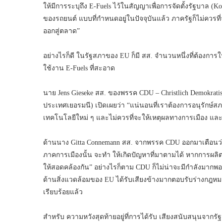
ให้มีการระบุถึง E-Fuels ไว้ในสัญญาเพื่อการจัดตั้งรัฐบาล 
ของรถยนต์ แบบที่กำหนดอยู่ในปัจจุบันแล้ว ภาครัฐก็ไม่ควรที
ออกสู่ตลาด”
อย่างไรก็ดี ในรัฐสภาของ EU ก็มี สส. จำนวนหนึ่งที่ต้องการใ
ใช้งาน E-Fuels ที่สะอาด
นาย Jens Gieseke สส. ของพรรค CDU – Christlich Demokrati
ประเทศเยอรมนี) เปิดเผยว่า “แน่นอนที่เราต้องการอนุรักษ์สภ
เทคโนโลยีใหม่ ๆ และไม่ควรที่จะให้เหตุผลทางการเมือง และ
ด้านนาง Gitta Connemann สส. จากพรรค CDU ออกมาเตือนว
ภาคการเมืองนั้น จะทำ ให้เกิดปัญหาที่มาตามได้ หากการผลิต
ให้สอดคล้องกัน” อย่างไรก็ตาม CDU ก็ไม่น่าจะมีกำลังมากพ
ด้านสิ่งแวดล้อมของ EU ได้รับเสียงข้างมากตอบรับร่างกฎหมา
เรียบร้อยแล้ว
สำหรับ ความหวังสุดท้ายอยู่ที่การได้รับ เสียงสนับสนุนจา