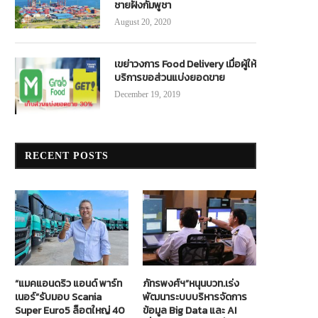
ชายฝั่งกัมพูชา
August 20, 2020
เขย่าวงการ Food Delivery เมื่อผู้ให้
บริการขอส่วนแบ่งยอดขาย
December 19, 2019
RECENT POSTS
“แมคแอนดริว แอนด์ พาร์ท
ภัทรพงศ์ฯ”หนุนบวท.เร่ง
เนอร์”รับมอบ Scania
พัฒนาระบบบริหารจัดการ
Super Euro5 ล็อตใหญ่ 40
ข้อมูล Big Data และ AI