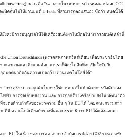
(Koalitionsvertrag) กล่าวคือ “นอกจากในระบบการกำ หนดค่าปล่อย CO2
่จะปิดกั้นไม่ให้ยานยนต์ E-Fuels ที่สามารถตอบสนอง ข้อกำ หนดนี้ได้
ห้ยังคงมีการอนุญาตให้ใช้เครื่องยนต์เผาไหม้ต่อไป หากรถยนต์เหล่านี้
sche Union Deutschlands (พรรคสหภาพคริสต์เตียน เพื่อประชาธิปไตย
าวะอากาศและสิ่งแวดล้อม แต่เราก็ต้องไม่ลืมที่จะเปิดใจรับกับ
อุดมคติมากีดกันความเปิดกว้างด้านเทคโนโลยีได้”
่า “การสร้างภาวะผูกพันในการใช้ยานยนต์ไฟฟ้าด้วยการบังคับของ
ไฟฟ้า การจัดเก็บพลังงาน และ การก่อสร้างเครือข่ายยังไม่ พัฒนาตัว
อที่จะต่อต้านกำลังของพรรคร่วม อื่น ๆ ใน EU ได้ โดยคณะกรรมการ
ยที่มี ความไกล้เคียงกับร่างที่คณะกรรมาธิการ EU ได้แจ้งออกมา
กรัฐสภา EU ในเรื่องของการลด ค่าการจำกัดการปล่อย CO2 ระหว่างขับ