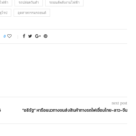
ไฟฟ้า
รถปล่ยควันดำ
รถยนต์พลังงานไฟฟ้า
ยุโรป
อุตสาหกรรมรถยนต์
0
next post
5
“อธิรัฐ” หารือแนวทางขนส่งสินค้าทางรถไฟเชื่อมไทย-ลาว-จีน