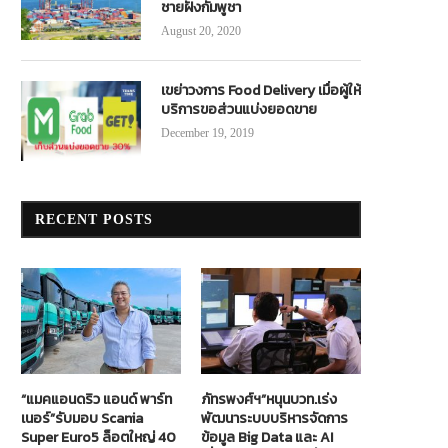
ชายฝั่งกัมพูชา
August 20, 2020
เขย่าวงการ Food Delivery เมื่อผู้ให้
บริการขอส่วนแบ่งยอดขาย
December 19, 2019
RECENT POSTS
“แมคแอนดริว แอนด์ พาร์ท
ภัทรพงศ์ฯ”หนุนบวท.เร่ง
เนอร์”รับมอบ Scania
พัฒนาระบบบริหารจัดการ
Super Euro5 ล็อตใหญ่ 40
ข้อมูล Big Data และ AI