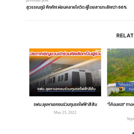
previous post
สุวรรณภูมิ​ คึกคัก! ผ่อนคลายโควิด​ ผู้โดยสารทะลัก​กว่า​ 66%
RELAT
ร้แบบ 3 เดือน
รฟม.ลุยหาเอกชนร่วมทุนรถไฟฟ้าสีส้ม
“โค้งเลข3” ทา
วินัยเด็ดขาด
May 25, 2022
Sept