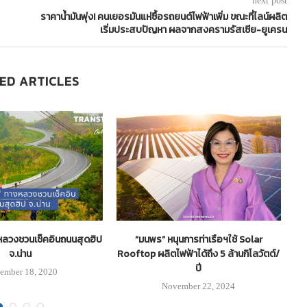
next post
ราคาน้ำมันพุ่ง! คนเยอรมันแห่ซื้อรถยนต์ไฟฟ้าเพิ่ม ขณะที่ไลน์ผลิต
เริ่มประสบปัญหา ผลจากสงครามรัสเซีย-ยูเครน
ED ARTICLES
งหลวงชวนเช็คอินถนนสุดฮิป
“มนพร” หนุนการท่าเรือฯใช้ Solar
ปร
จ.น่าน
Rooftop ผลิตไฟฟ้าได้ถึง 5 ล้านกิโลวัตต์/
ปี
ember 18, 2020
November 22, 2024