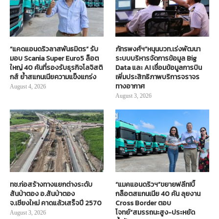
“แคดแอนดริวลาสพันธมิตร” รับ
ภัทรพงศ์ฯ”หนุนบวท.เร่งพัฒนา
มอบ Scania Super Euro5 ล็อต
ระบบบริหารจัดการข้อมูล Big
ใหญ่ 40 คันที่รองรับธุรกิจโลจิสติ
Data และ AI เชื่อมข้อมูลการบิน
กส์ ย้ำสแกนเนียความแข็งแกร่ง
เพิ่มประสิทธิภาพบริการจราจร
ทางอากาศ
August 4, 2026
August 3, 2026
ทช.ก่อสร้างทางแยกต่างระดับ
“แมคแอนดริวฯ”ขยายฟลีท!บิ๊
สันป่าตอง อ.สันป่าตอง
กล็อตสแกนเนีย 40 คัน ลุยงาน
จ.เชียงใหม่ คาดแล้วเสร็จปี 2570
Cross Border ตอบ
โจทย์“สมรรถนะสูง-ประหยัด
August 3, 2026