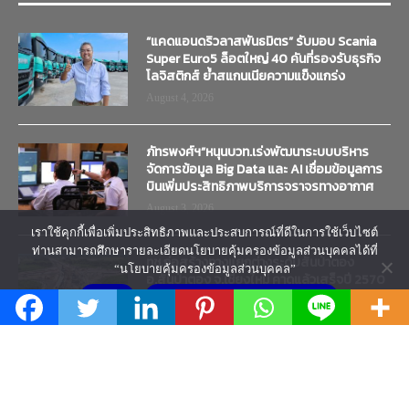
“แคดแอนดริวลาสพันธมิตร” รับมอบ Scania
Super Euro5 ล็อตใหญ่ 40 คันที่รองรับธุรกิจ
โลจิสติกส์ ย้ำสแกนเนียความแข็งแกร่ง
August 4, 2026
ภัทรพงศ์ฯ”หนุนบวท.เร่งพัฒนาระบบบริหาร
จัดการข้อมูล Big Data และ AI เชื่อมข้อมูลการ
บินเพิ่มประสิทธิภาพบริการจราจรทางอากาศ
August 3, 2026
เราใช้คุกกี้เพื่อเพิ่มประสิทธิภาพและประสบการณ์ที่ดีในการใช้เว็บไซต์
ท่านสามารถศึกษารายละเอียดนโยบายคุ้มครองข้อมูลส่วนบุคคลได้ที่
ทช.ก่อสร้างทางแยกต่างระดับสันป่าตอง
“นโยบายคุ้มครองข้อมูลส่วนบุคคล”
อ.สันป่าตอง จ.เชียงใหม่ คาดแล้วเสร็จปี 2570
ยอมรับ
นโยบายคุ้มครองข้อมูลส่วนบุคคล
August 3, 2026