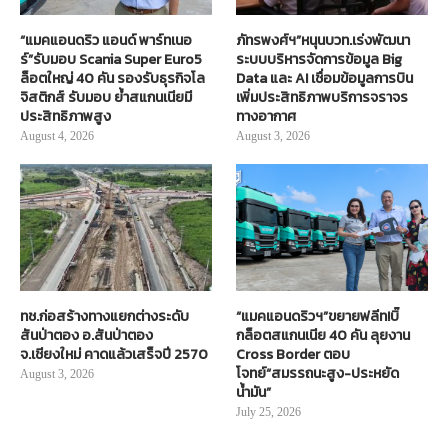
“แมคแอนดริว แอนด์ พาร์ทเนอ
ภัทรพงศ์ฯ”หนุนบวท.เร่งพัฒนา
ร์”รับมอบ Scania Super Euro5
ระบบบริหารจัดการข้อมูล Big
ล็อตใหญ่ 40 คัน รองรับธุรกิจโล
Data และ AI เชื่อมข้อมูลการบิน
จิสติกส์ รับมอบ ย้ำสแกนเนียมี
เพิ่มประสิทธิภาพบริการจราจร
ประสิทธิภาพสูง
ทางอากาศ
August 4, 2026
August 3, 2026
ทช.ก่อสร้างทางแยกต่างระดับ
“แมคแอนดริวฯ”ขยายฟลีท!บิ๊
สันป่าตอง อ.สันป่าตอง
กล็อตสแกนเนีย 40 คัน ลุยงาน
จ.เชียงใหม่ คาดแล้วเสร็จปี 2570
Cross Border ตอบ
โจทย์“สมรรถนะสูง-ประหยัด
August 3, 2026
น้ำมัน”
July 25, 2026