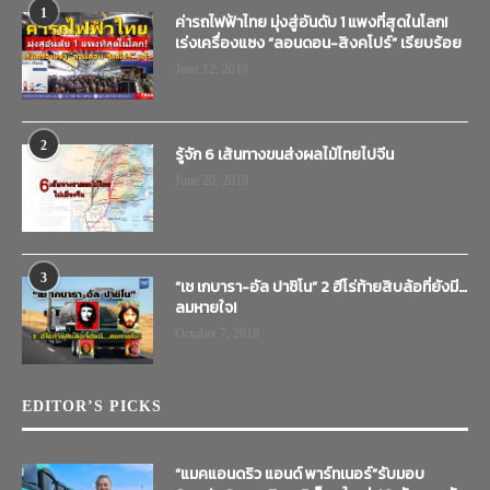
1
ค่ารถไฟฟ้าไทย มุ่งสู่อันดับ 1 แพงที่สุดในโลก!
เร่งเครื่องแซง “ลอนดอน-สิงคโปร์” เรียบร้อย
June 12, 2019
2
รู้จัก 6 เส้นทางขนส่งผลไม้ไทยไปจีน
June 20, 2019
3
“เช เกบารา-อัล ปาชิโน” 2 ฮีโร่ท้ายสิบล้อที่ยังมี…
ลมหายใจ!
October 7, 2019
EDITOR’S PICKS
“แมคแอนดริว แอนด์ พาร์ทเนอร์”รับมอบ