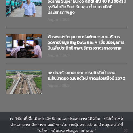
Scania Super Euro5 ล็อตใหญ่ 40 คัน รองรับ
ธุรกิจโลจิสติกส์ รับมอบ ย้ำสแกนเนียมี
ประสิทธิภาพสูง
August 4, 2026
ภัทรพงศ์ฯ”หนุนบวท.เร่งพัฒนาระบบบริหาร
จัดการข้อมูล Big Data และ AI เชื่อมข้อมูลการ
บินเพิ่มประสิทธิภาพบริการจราจรทางอากาศ
August 3, 2026
ทช.ก่อสร้างทางแยกต่างระดับสันป่าตอง
อ.สันป่าตอง จ.เชียงใหม่ คาดแล้วเสร็จปี 2570
August 3, 2026
เราใช้คุกกี้เพื่อเพิ่มประสิทธิภาพและประสบการณ์ที่ดีในการใช้เว็บไซต์
ท่านสามารถศึกษารายละเอียดนโยบายคุ้มครองข้อมูลส่วนบุคคลได้ที่
@2018 - www.transtimenews.co. All Right Reserved.
รับทำเว็บไซต์
by CJ Soft
“นโยบายคุ้มครองข้อมูลส่วนบุคคล”