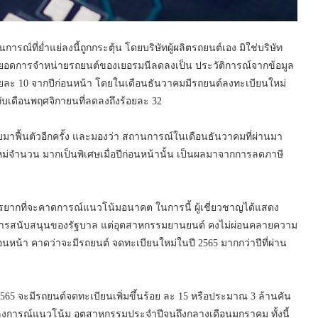
รณ์ที่ย่ำแย่ลงนี้ถูกกระตุ้น โดยบริษัทผู้ผลิตรถยนต์เอง มิใช่บริษัท
ยอดการจำหน่ายรถยนต์ของเยอรมนีลดลงเป็น ประวัติการณ์จากข้อมูล
้อยละ 10 จากปีก่อนหน้า โดยในเดือนธันวาคมมีรถยนต์ลงทะเบียนใหม่
่ากับเดือนพฤศจิกายนที่ลดลงถึงร้อยละ 32
มาฟื้นตัวอีกครั้ง และมองว่า สถานการณ์ในเดือนธันวาคมที่ผ่านมา
ม่จำนวน มากเป็นพิเศษเมื่อปีก่อนหน้านั้น เป็นผลมาจากการลดภาษี
รยากที่จะคาดการณ์แนวโน้มอนาคต ในการนี้ ผู้เชี่ยวชาญได้แสดง
ากการสนับสนุนของรัฐบาล แต่อุตสาหกรรมยานยนต์ คงไม่ผ่อนคลายความ
่อนหน้า คาดว่าจะมีรถยนต์ จดทะเบียนใหม่ในปี 2565 มากกว่าปีที่ผ่าน
65 จะมีรถยนต์จดทะเบียนเพิ่มขึ้นร้อย ละ 15 หรือประมาณ 3 ล้านคัน
ลงการณ์แนวโน้ม อุตสาหกรรมประจำปีจนถึงกลางเดือนมกราคม ทั้งนี้