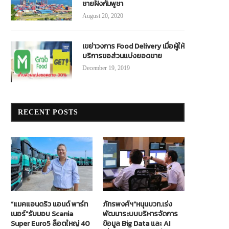
ชายฝั่งกัมพูชา
August 20, 2020
เขย่าวงการ Food Delivery เมื่อผู้ให้
บริการขอส่วนแบ่งยอดขาย
December 19, 2019
RECENT POSTS
“แมคแอนดริว แอนด์ พาร์ท
ภัทรพงศ์ฯ”หนุนบวท.เร่ง
เนอร์”รับมอบ Scania
พัฒนาระบบบริหารจัดการ
Super Euro5 ล็อตใหญ่ 40
ข้อมูล Big Data และ AI