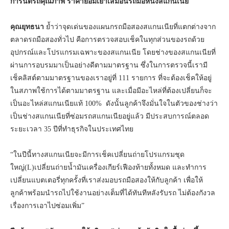
การันตีรถคุณภาพ ราคาย่อมเยาเสมือนรถมือหนึ่งสแกนเนีย
คุณยุทธนา
ย้ำว่าจุดเด่นของแผนกรถมือสองสแกนเนียที่แตกต่างจาก
ตลาดรถมือสองทั่วไป คือการตรวจสอบเช็คในทุกส่วนของรถด้วย
อุปกรณ์และโปรแกรมเฉพาะของสแกนเนีย โดยช่างของสแกนเนียที่
ผ่านการอบรมมาเป็นอย่างดีตามมาตรฐาน ซึ่งในการตรวจนี้เรามี
เช็คลิสต์ตามมาตรฐานของเราอยู่ที่ 111 รายการ ที่จะต้องเช็คให้อยู่
ในสภาพใช้การได้ตามมาตรฐาน และเมื่อมีอะไหล่ที่ต้องเปลี่ยนก็จะ
เป็นอะไหล่สแกนเนียแท้ 100% ดังนั้นลูกค้าจึงมั่นใจในตัวของช่างว่า
เป็นช่างสแกนเนียที่ซ่อมรถสแกนเนียอยู่แล้ว มีประสบการณ์ตลอด
ระยะเวลา 35 ปีที่ทำธุรกิจในประเทศไทย
“ในปีนี้ทางสแกนเนียจะมีการเช็คเปลี่ยนถ่ายโปรแกรมชุด
ใหญ่(L)เปลี่ยนถ่ายน้ำมันเครื่องเกียร์เฟืองท้ายทั้งหมด และทำการ
เปลี่ยนแบตเตอรี่ทุกครั้งที่เราส่งมอบรถมือสองให้กับลูกค้า เพื่อให้
ลูกค้าพร้อมนำรถไปใช้งานอย่างเต็มที่ได้ทันทีหลังรับรถ ไม่ต้องกังวล
เรื่องการเอาไปซ่อมเพิ่ม”