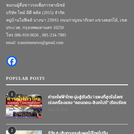
ชมรมผู้สื่อข่าวรถเพื่อการพาณิชย์
บริษัท ไทม์ มีดี พลัส (2015) จำกัด
หมู่บ้านไอฟีลด์ บางนา 239/61 ถนนกาญจนาภิเษก แขวงดอกไม้, เขต
ประเวศ, กรุงเทพมหานคร 10250
โทร.086-910-9026 , 081-234-7985
email: transtimenews@gmail.com
POPULAR POSTS
1
ค่ารถไฟฟ้าไทย มุ่งสู่อันดับ 1 แพงที่สุดในโลก!
เร่งเครื่องแซง “ลอนดอน-สิงคโปร์” เรียบร้อย
June 12, 2019
2
รู้จัก 6 เส้นทางขนส่งผลไม้ไทยไปจีน