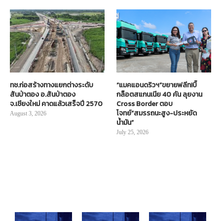
ทช.ก่อสร้างทางแยกต่างระดับ
“แมคแอนดริวฯ”ขยายฟลีท!บิ๊
สันป่าตอง อ.สันป่าตอง
กล็อตสแกนเนีย 40 คัน ลุยงาน
จ.เชียงใหม่ คาดแล้วเสร็จปี 2570
Cross Border ตอบ
โจทย์“สมรรถนะสูง-ประหยัด
August 3, 2026
น้ำมัน”
July 25, 2026