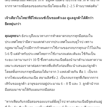
เติบโตต่อเนื่อง คิดเป็น 10% มีมูลค่ายอดขายประมาณ 50 ล้านบาท
จากราคารถมือสองของสแกนเนียโดยเฉลี่ย 2 -2.5 ล้านบาทต่อคัน”
เจ้าเดียวในไทย
!ที่มีไฟแนนซ์เป็นของตัวเอง ดูแลลูกค้าได้ดีกว่า
ยืดหยุ่นกว่า
คุณยุทธนา
ยังระบุถึงแนวทางการทำตลาดรถบรรทุกมือสองใน
ประเทศไทยว่ามีความแตกต่างจากประเทศในแถบยุโรป เพราะ
กฎหมายในยุโรปมีการกำหนดการใช้งานของรถบรรทุกเอาไว้ไม่เกิน
5-6 ปี แต่สำหรับประเทศไทยการใช้งานรถแต่ละคันจะใช้กันเป็น
ระยะเวลานานกว่า 10 ปี ซึ่งทางสแกนเนียต้องนำมาคำนวณหาความ
เหมาะสมของราคาต่อสภาพรถที่แท้จริงก่อนที่จะนำเสนอแก่ลูกค้า
โดยสต็อกรถบรรทุกมือสองได้มาจาก 3 แหล่งด้วยกัน คือ 1. เป็นรถ
จากไฟแนนซ์สแกนเนีย สยามลิสซิ่ง 2. เป็นรถบรรทุกที่เกิดจากการ
เทิร์นของลูกค้า อายุของรถอยู่ประมาณ 6 – 8 ปี และ 3. ลูกค้านำรถ
มือสองมาขายให้กับแผนกรถมือสอง
“หากเทียบกับรถมือสองของแบรนด์ฝั่งยุโรป ทางสแกนเนียมีจุดเด่นอยู่