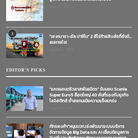
June 20, 2019
3
“เช เกบารา-อัล ปาชิโน” 2 ฮีโร่ท้ายสิบล้อที่ยังมี…
ลมหายใจ!
October 7, 2019
EDITOR’S PICKS
“แคดแอนดริวลาสพันธมิตร” รับมอบ Scania
Super Euro5 ล็อตใหญ่ 40 คันที่รองรับธุรกิจ
โลจิสติกส์ ย้ำสแกนเนียความแข็งแกร่ง
August 4, 2026
ภัทรพงศ์ฯ”หนุนบวท.เร่งพัฒนาระบบบริหาร
จัดการข้อมูล Big Data และ AI เชื่อมข้อมูลการ