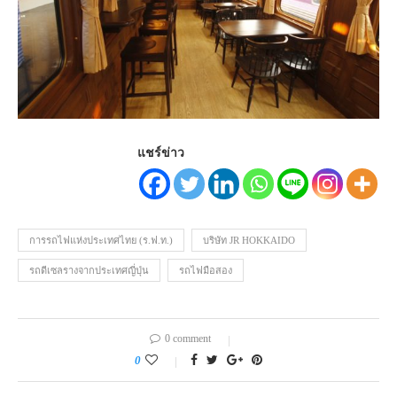
แชร์ข่าว
การรถไฟแห่งประเทศไทย (ร.ฟ.ท.)
บริษัท JR HOKKAIDO
รถดีเซลรางจากประเทศญี่ปุ่น
รถไฟมือสอง
0 comment
0