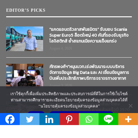
EDITOR’S PICKS
“แคดแอนดริวลาสพันธมิตร” รับมอบ Scania
Super Euro5 ล็อตใหญ่ 40 คันที่รองรับธุรกิจ
โลจิสติกส์ ย้ำสแกนเนียความแข็งแกร่ง
August 4, 2026
ภัทรพงศ์ฯ”หนุนบวท.เร่งพัฒนาระบบบริหาร
จัดการข้อมูล Big Data และ AI เชื่อมข้อมูลการ
บินเพิ่มประสิทธิภาพบริการจราจรทางอากาศ
August 3, 2026
เราใช้คุกกี้เพื่อเพิ่มประสิทธิภาพและประสบการณ์ที่ดีในการใช้เว็บไซต์
ท่านสามารถศึกษารายละเอียดนโยบายคุ้มครองข้อมูลส่วนบุคคลได้ที่
ทช.ก่อสร้างทางแยกต่างระดับสันป่าตอง
“นโยบายคุ้มครองข้อมูลส่วนบุคคล”
อ.สันป่าตอง จ.เชียงใหม่ คาดแล้วเสร็จปี 2570
ยอมรับ
นโยบายคุ้มครองข้อมูลส่วนบุคคล
August 3, 2026