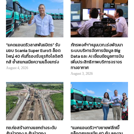
“แคดแอนดริวลาสพันธมิตร” รับ
ภัทรพงศ์ฯ”หนุนบวท.เร่งพัฒนา
มอบ Scania Super Euro5 ล็อต
ระบบบริหารจัดการข้อมูล Big
ใหญ่ 40 คันที่รองรับธุรกิจโลจิสติ
Data และ AI เชื่อมข้อมูลการบิน
กส์ ย้ำสแกนเนียความแข็งแกร่ง
เพิ่มประสิทธิภาพบริการจราจร
ทางอากาศ
August 4, 2026
August 3, 2026
ทช.ก่อสร้างทางแยกต่างระดับ
“แมคแอนดริวฯ”ขยายฟลีท!บิ๊
สันป่าตอง อ.สันป่าตอง
กล็อตสแกนเนีย 40 คัน ลุยงาน