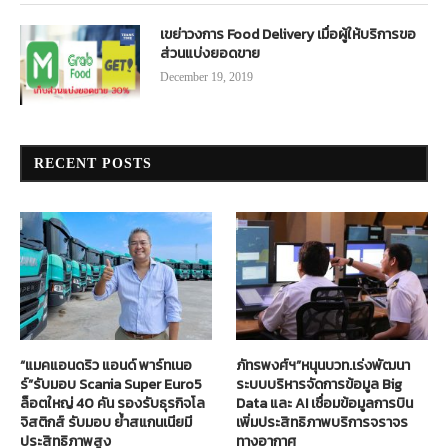
เขย่าวงการ Food Delivery เมื่อผู้ให้บริการขอ
ส่วนแบ่งยอดขาย
December 19, 2019
RECENT POSTS
“แมคแอนดริว แอนด์ พาร์ทเนอ
ภัทรพงศ์ฯ”หนุนบวท.เร่งพัฒนา
ร์”รับมอบ Scania Super Euro5
ระบบบริหารจัดการข้อมูล Big
ล็อตใหญ่ 40 คัน รองรับธุรกิจโล
Data และ AI เชื่อมข้อมูลการบิน
จิสติกส์ รับมอบ ย้ำสแกนเนียมี
เพิ่มประสิทธิภาพบริการจราจร
ประสิทธิภาพสูง
ทางอากาศ