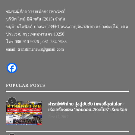
ชมรมผู้สื่อข่าวรถเพื่อการพาณิชย์
บริษัท ไทม์ มีดี พลัส (2015) จำกัด
หมู่บ้านไอฟีลด์ บางนา 239/61 ถนนกาญจนาภิเษก แขวงดอกไม้, เขต
ประเวศ, กรุงเทพมหานคร 10250
โทร.086-910-9026 , 081-234-7985
email: transtimenews@gmail.com
POPULAR POSTS
1
ค่ารถไฟฟ้าไทย มุ่งสู่อันดับ 1 แพงที่สุดในโลก!
เร่งเครื่องแซง “ลอนดอน-สิงคโปร์” เรียบร้อย
June 12, 2019