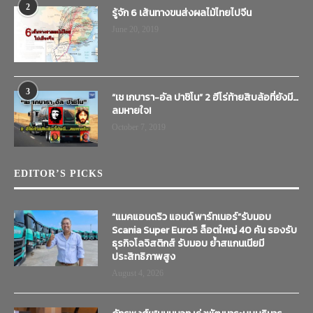
2
รู้จัก 6 เส้นทางขนส่งผลไม้ไทยไปจีน
June 20, 2019
3
“เช เกบารา-อัล ปาชิโน” 2 ฮีโร่ท้ายสิบล้อที่ยังมี…
ลมหายใจ!
October 7, 2019
EDITOR’S PICKS
“แมคแอนดริว แอนด์ พาร์ทเนอร์”รับมอบ
Scania Super Euro5 ล็อตใหญ่ 40 คัน รองรับ
ธุรกิจโลจิสติกส์ รับมอบ ย้ำสแกนเนียมี
ประสิทธิภาพสูง
August 4, 2026