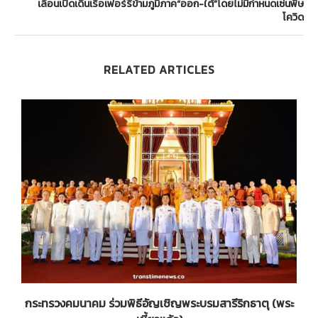
เลื่อนเปิดเดินเรือเฟอร์รี่ข้ามภูมิภาค“ออก-ใต้”โดยไม่มีกำหนดเซ่นพิษ
โควิด
RELATED ARTICLES
ส
กระทรวงคมนาคม ร่วมพิธีอัญเชิญพระบรมสารีริกธาตุ (พระ
ถ