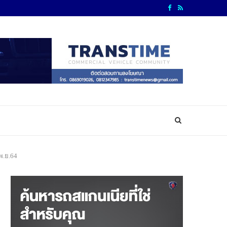
พ.ย.64