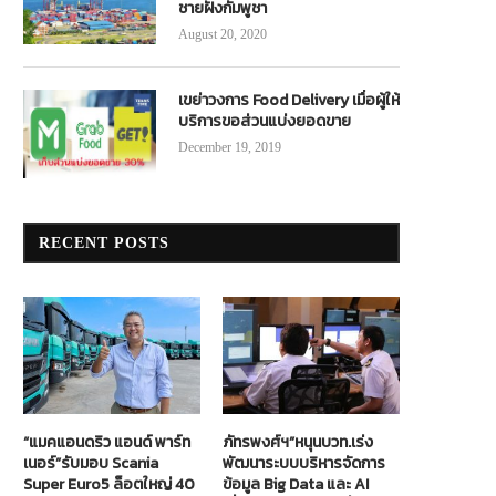
ชายฝั่งกัมพูชา
August 20, 2020
เขย่าวงการ Food Delivery เมื่อผู้ให้
บริการขอส่วนแบ่งยอดขาย
December 19, 2019
RECENT POSTS
“แมคแอนดริว แอนด์ พาร์ท
ภัทรพงศ์ฯ”หนุนบวท.เร่ง
เนอร์”รับมอบ Scania
พัฒนาระบบบริหารจัดการ
Super Euro5 ล็อตใหญ่ 40
ข้อมูล Big Data และ AI