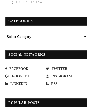
CATEGORIES
บขส.พร้อมเยียวยาเหยื่อรถตู้ 25 ศพ
หน้าฝน-โควิดหลบไป! 7 เดือน 14 วัน
SOCIAL NETWORKS
สังเวย”ควันดำ”แล้ว 1,480 คัน
October 6, 2018
May 18, 2021
FACEBOOK
TWITTER
GOOGLE +
INSTAGRAM
LINKEDIN
RSS
POPULAR POSTS