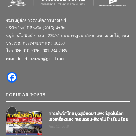
ชมรมผู้สื่อข่าวรถเพื่อการพาณิชย์
บริษัท ไทม์ มีดี พลัส (2015) จำกัด
หมู่บ้านไอฟีลด์ บางนา 239/61 ถนนกาญจนาภิเษก แขวงดอกไม้, เขต
ประเวศ, กรุงเทพมหานคร 10250
โทร.086-910-9026 , 081-234-7985
email: transtimenews@gmail.com
POPULAR POSTS
1
ค่ารถไฟฟ้าไทย มุ่งสู่อันดับ 1 แพงที่สุดในโลก!
เร่งเครื่องแซง “ลอนดอน-สิงคโปร์” เรียบร้อย
June 12, 2019