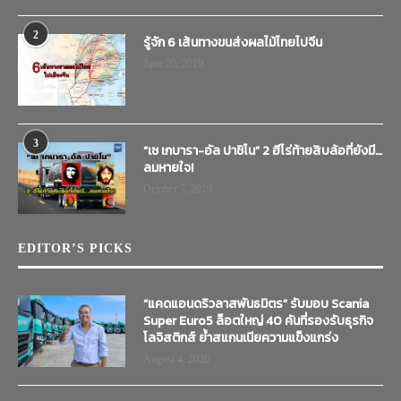
2
รู้จัก 6 เส้นทางขนส่งผลไม้ไทยไปจีน
June 20, 2019
3
“เช เกบารา-อัล ปาชิโน” 2 ฮีโร่ท้ายสิบล้อที่ยังมี…
ลมหายใจ!
October 7, 2019
EDITOR’S PICKS
“แคดแอนดริวลาสพันธมิตร” รับมอบ Scania
Super Euro5 ล็อตใหญ่ 40 คันที่รองรับธุรกิจ
โลจิสติกส์ ย้ำสแกนเนียความแข็งแกร่ง
August 4, 2026