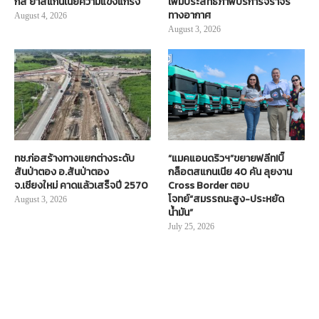
กส์ ย้ำสแกนเนียความแข็งแกร่ง
เพิ่มประสิทธิภาพบริการจราจร
ทางอากาศ
August 4, 2026
August 3, 2026
ทช.ก่อสร้างทางแยกต่างระดับ
“แมคแอนดริวฯ”ขยายฟลีท!บิ๊
สันป่าตอง อ.สันป่าตอง
กล็อตสแกนเนีย 40 คัน ลุยงาน
จ.เชียงใหม่ คาดแล้วเสร็จปี 2570
Cross Border ตอบ
โจทย์“สมรรถนะสูง-ประหยัด
August 3, 2026
น้ำมัน”
July 25, 2026