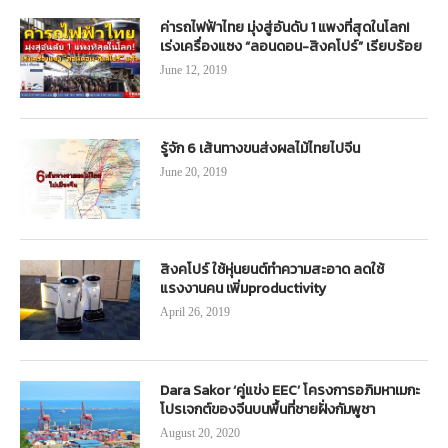
ค่ารถไฟฟ้าไทย มุ่งสู่อันดับ 1 แพงที่สุดในโลก!
เร่งเครื่องแซง “ลอนดอน-สิงคโปร์” เรียบร้อย
June 12, 2019
รู้จัก 6 เส้นทางขนส่งผลไม้ไทยไปจีน
June 20, 2019
สิงคโปร์ ใช้หุ่นยนต์ทำความสะอาด ลดใช้
แรงงานคน เพิ่มproductivity
April 26, 2019
Dara Sakor ‘คู่แข่ง EEC’ โครงการอภิมหาเมกะ
โปรเจกต์ของจีนบนพื้นที่ชายฝั่งกัมพูชา
August 20, 2020