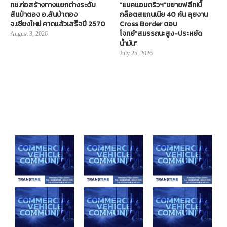
ทช.ก่อสร้างทางแยกต่างระดับ
“แมคแอนดริวฯ”ขยายฟลีท!บิ๊
สันป่าตอง อ.สันป่าตอง
กล็อตสแกนเนีย 40 คัน ลุยงาน
จ.เชียงใหม่ คาดแล้วเสร็จปี 2570
Cross Border ตอบ
โจทย์“สมรรถนะสูง-ประหยัด
August 3, 2026
น้ำมัน”
July 25, 2026