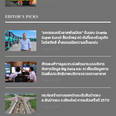
EDITOR’S PICKS
“แคดแอนดริวลาสพันธมิตร” รับมอบ Scania
Super Euro5 ล็อตใหญ่ 40 คันที่รองรับธุรกิจ
โลจิสติกส์ ย้ำสแกนเนียความแข็งแกร่ง
August 4, 2026
ภัทรพงศ์ฯ”หนุนบวท.เร่งพัฒนาระบบบริหาร
จัดการข้อมูล Big Data และ AI เชื่อมข้อมูลการ
บินเพิ่มประสิทธิภาพบริการจราจรทางอากาศ
August 3, 2026
ทช.ก่อสร้างทางแยกต่างระดับสันป่าตอง
อ.สันป่าตอง จ.เชียงใหม่ คาดแล้วเสร็จปี 2570
August 3, 2026