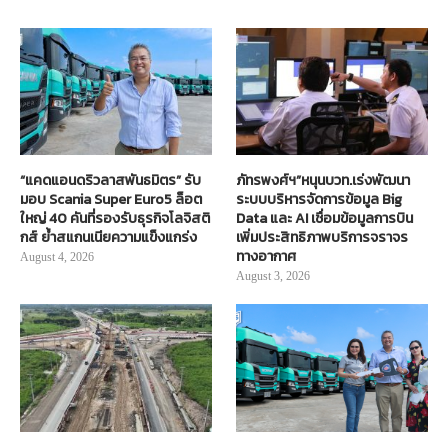
“แคดแอนดริวลาสพันธมิตร” รับ
ภัทรพงศ์ฯ”หนุนบวท.เร่งพัฒนา
มอบ Scania Super Euro5 ล็อต
ระบบบริหารจัดการข้อมูล Big
ใหญ่ 40 คันที่รองรับธุรกิจโลจิสติ
Data และ AI เชื่อมข้อมูลการบิน
กส์ ย้ำสแกนเนียความแข็งแกร่ง
เพิ่มประสิทธิภาพบริการจราจร
ทางอากาศ
August 4, 2026
August 3, 2026