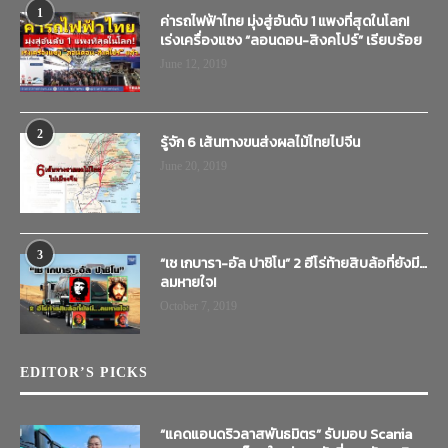
1
ค่ารถไฟฟ้าไทย มุ่งสู่อันดับ 1 แพงที่สุดในโลก!
เร่งเครื่องแซง “ลอนดอน-สิงคโปร์” เรียบร้อย
June 12, 2019
2
รู้จัก 6 เส้นทางขนส่งผลไม้ไทยไปจีน
June 20, 2019
3
“เช เกบารา-อัล ปาชิโน” 2 ฮีโร่ท้ายสิบล้อที่ยังมี…
ลมหายใจ!
October 7, 2019
EDITOR’S PICKS
“แคดแอนดริวลาสพันธมิตร” รับมอบ Scania