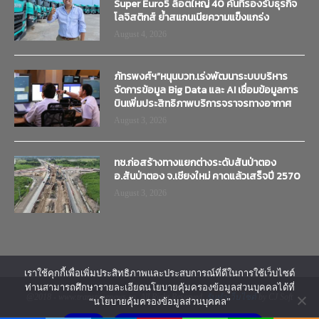
Super Euro5 ล็อตใหญ่ 40 คันที่รองรับธุรกิจ
โลจิสติกส์ ย้ำสแกนเนียความแข็งแกร่ง
August 4, 2026
ภัทรพงศ์ฯ”หนุนบวท.เร่งพัฒนาระบบบริหาร
จัดการข้อมูล Big Data และ AI เชื่อมข้อมูลการ
บินเพิ่มประสิทธิภาพบริการจราจรทางอากาศ
August 3, 2026
ทช.ก่อสร้างทางแยกต่างระดับสันป่าตอง
อ.สันป่าตอง จ.เชียงใหม่ คาดแล้วเสร็จปี 2570
August 3, 2026
เราใช้คุกกี้เพื่อเพิ่มประสิทธิภาพและประสบการณ์ที่ดีในการใช้เว็บไซต์
ท่านสามารถศึกษารายละเอียดนโยบายคุ้มครองข้อมูลส่วนบุคคลได้ที่
@2018 - www.transtimenews.co. All Right Reserved.
รับทำเว็บไซต์
by CJ Soft
“นโยบายคุ้มครองข้อมูลส่วนบุคคล”