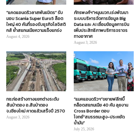
“แคดแอนดริวลาสพันธมิตร” รับ
ภัทรพงศ์ฯ”หนุนบวท.เร่งพัฒนา
มอบ Scania Super Euro5 ล็อต
ระบบบริหารจัดการข้อมูล Big
ใหญ่ 40 คันที่รองรับธุรกิจโลจิสติ
Data และ AI เชื่อมข้อมูลการบิน
กส์ ย้ำสแกนเนียความแข็งแกร่ง
เพิ่มประสิทธิภาพบริการจราจร
ทางอากาศ
August 4, 2026
August 3, 2026
ทช.ก่อสร้างทางแยกต่างระดับ
“แมคแอนดริวฯ”ขยายฟลีท!บิ๊
สันป่าตอง อ.สันป่าตอง
กล็อตสแกนเนีย 40 คัน ลุยงาน
จ.เชียงใหม่ คาดแล้วเสร็จปี 2570
Cross Border ตอบ
โจทย์“สมรรถนะสูง-ประหยัด
August 3, 2026
น้ำมัน”
July 25, 2026